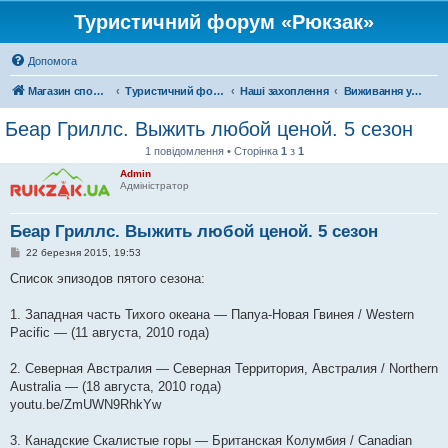
Туристичний форум «Рюкзак»
Допомога
Магазин спорядження
Туристичний форум «Рюкзак»
Наші захоплення
Виживання у дикій природі
Беар Гриллс. Выжить любой ценой. 5 сезон
1 повідомлення • Сторінка
1
з
1
Admin
Адміністратор
Беар Гриллс. Выжить любой ценой. 5 сезон
П
22 березня 2015, 19:53
о
в
Список эпизодов пятого сезона:
і
д
о
1. Западная часть Тихого океана — Папуа-Новая Гвинея / Western
м
Pacific — (11 августа, 2010 года)
л
е
н
2. Северная Австралия — Северная Территория, Австралия / Northern
н
я
Australia — (18 августа, 2010 года)
youtu.be/ZmUWN9RhkYw
3. Канадские Скалистые горы — Британская Колумбия / Canadian