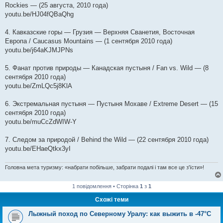
Rockies — (25 августа, 2010 года)
youtu.be/HJ04fQBaQhg
4. Кавказские горы — Грузия — Верхняя Сванетия, Восточная
Европа / Caucasus Mountains — (1 сентября 2010 года)
youtu.be/j64aKJMJPNs
5. Фанат против природы — Канадская пустыня / Fan vs. Wild — (8
сентября 2010 года)
youtu.be/ZmLQc5j8KlA
6. Экстремальная пустыня — Пустыня Мохаве / Extreme Desert — (15
сентября 2010 года)
youtu.be/muCcZdWIW-Y
7. Следом за природой / Behind the Wild — (22 сентября 2010 года)
youtu.be/EHaeQtkx3yI
Головна мета туризму: «набрати побільше, забрати подалі і там все це з'їсти»!
1 повідомлення • Сторінка
1
з
1
Схожі теми
Лыжный поход по Северному Уралу: как выжить в -47°C