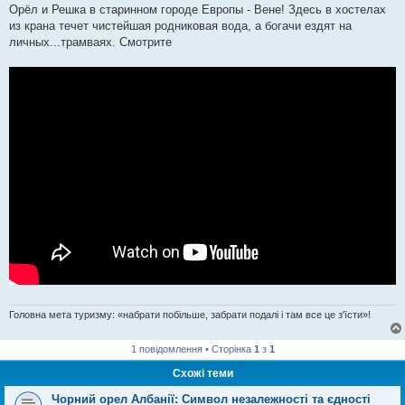
Орёл и Решка в старинном городе Европы - Вене! Здесь в хостелах
из крана течет чистейшая родниковая вода, а богачи ездят на
личных...трамваях. Смотрите
Головна мета туризму: «набрати побільше, забрати подалі і там все це з'їсти»!
1 повідомлення • Сторінка
1
з
1
Схожі теми
Чорний орел Албанії: Символ незалежності та єдності