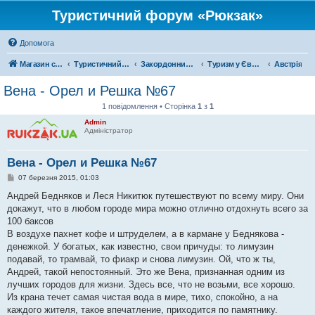
Туристичний форум «Рюкзак»
Допомога
Магазин спорядження
Туристичний форум «Рюкзак»
Закордонний туризм
Туризм у Європі
Австрія
Вена - Орел и Решка №67
1 повідомлення • Сторінка
1
з
1
Admin
Адміністратор
Вена - Орел и Решка №67
П
07 березня 2015, 01:03
о
в
Андрей Бедняков и Леся Никитюк путешествуют по всему миру. Они
і
докажут, что в любом городе мира можно отлично отдохнуть всего за
д
о
100 баксов
м
В воздухе пахнет кофе и штруделем, а в кармане у Беднякова -
л
е
денежкой. У богатых, как известно, свои причуды: то лимузин
н
подавай, то трамвай, то фиакр и снова лимузин. Ой, что ж ты,
н
я
Андрей, такой непостоянный. Это же Вена, признанная одним из
лучших городов для жизни. Здесь все, что не возьми, все хорошо.
Из крана течет самая чистая вода в мире, тихо, спокойно, а на
каждого жителя, такое впечатление, приходится по памятнику.