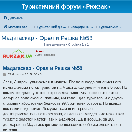
Туристичний форум «Рюкзак»
Допомога
Магазин спорядження
Туристичний форум «Рюкзак»
Закордонний туризм
Туризм в Африці
Мадагаскар - Орел и Решка №58
2 повідомлень • Сторінка
1
з
1
Admin
Адміністратор
Мадагаскар - Орел и Решка №58
П
07 березня 2015, 00:49
о
в
Леся, Андрей, улыбаемся и машем! После выхода одноименного
і
мультфильма поток туристов на Мадагаскар увеличился в 5 раз. На
д
о
самом же деле, у этого острова два лица. Белоснежные пляжи,
м
лазурная вода океана, пальмы, бунгало - для туристов, и с другой
л
е
стороны - абсолютная бедность 99% жителей острова. Но правду
н
показали в мультике. Лемуры - самая интересная
н
я
достопримечательность острова, а главное - увидеть их может как
турист с золотой картой, так и Бедняков. Да и вообще, за 100
долларов на Мадагаскаре можно позволить себе исколесить пол-
острова.