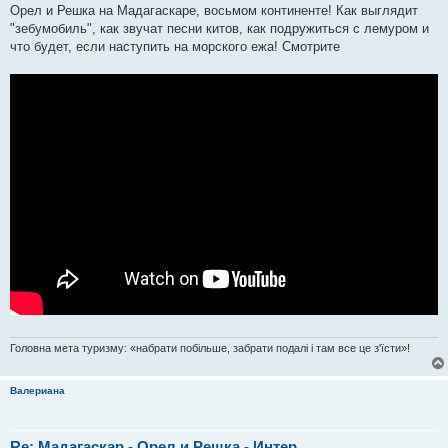
Орел и Решка на Мадагаскаре, восьмом континенте! Как выглядит
"зебумобиль", как звучат песни китов, как подружиться с лемуром и
что будет, если наступить на морского ежа! Смотрите
Головна мета туризму: «набрати побільше, забрати подалі і там все це з'їсти»!
Валериана
Re: Мадагаскар - Орел и Решка - Интер