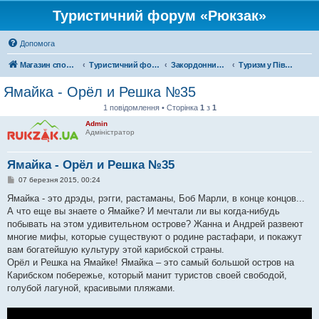
Туристичний форум «Рюкзак»
Допомога
Магазин спорядження
Туристичний форум «Рюкзак»
Закордонний туризм
Туризм у Північній Америці
Ямайка - Орёл и Решка №35
1 повідомлення • Сторінка
1
з
1
Admin
Адміністратор
Ямайка - Орёл и Решка №35
П
07 березня 2015, 00:24
о
в
Ямайка - это дрэды, рэгги, растаманы, Боб Марли, в конце концов...
і
А что еще вы знаете о Ямайке? И мечтали ли вы когда-нибудь
д
о
побывать на этом удивительном острове? Жанна и Андрей развеют
м
многие мифы, которые существуют о родине растафари, и покажут
л
е
вам богатейшую культуру этой карибской страны.
н
Орёл и Решка на Ямайке! Ямайка – это самый большой остров на
н
я
Карибском побережье, который манит туристов своей свободой,
голубой лагуной, красивыми пляжами.