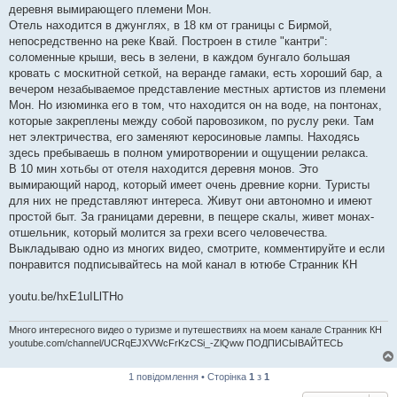
деревня вымирающего племени Мон.
Отель находится в джунглях, в 18 км от границы с Бирмой,
непосредственно на реке Квай. Построен в стиле "кантри":
соломенные крыши, весь в зелени, в каждом бунгало большая
кровать с москитной сеткой, на веранде гамаки, есть хороший бар, а
вечером незабываемое представление местных артистов из племени
Мон. Но изюминка его в том, что находится он на воде, на понтонах,
которые закреплены между собой паровозиком, по руслу реки. Там
нет электричества, его заменяют керосиновые лампы. Находясь
здесь пребываешь в полном умиротворении и ощущении релакса.
В 10 мин хотьбы от отеля находится деревня монов. Это
вымирающий народ, который имеет очень древние корни. Туристы
для них не представляют интереса. Живут они автономно и имеют
простой быт. За границами деревни, в пещере скалы, живет монах-
отшельник, который молится за грехи всего человечества.
Выкладываю одно из многих видео, смотрите, комментируйте и если
понравится подписывайтесь на мой канал в ютюбе Странник КН
youtu.be/hxE1uILlTHo
Много интересного видео о туризме и путешествиях на моем канале Странник КН
youtube.com/channel/UCRqEJXVWcFrKzCSi_-ZlQww ПОДПИСЫВАЙТЕСЬ
1 повідомлення • Сторінка
1
з
1