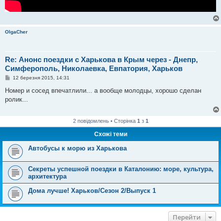
OlgaCher
Re: Анонс поездки с Харькова в Крым через - Днепр,
Симферополь, Николаевка, Евпатория, Харьков
П
12 березня 2015, 14:31
о
в
Номер и сосед впечатлили... а вообще молодцы, хорошо сделан
і
ролик...
д
о
м
л
2 повідомлень • Сторінка
1
з
1
е
н
Схожі теми
н
я
Автобусы к морю из Харькова
Секреты успешной поездки в Каталонию: море, культура,
архитектура
Дома лучше! Харьков/Сезон 2/Выпуск 1
Перейти