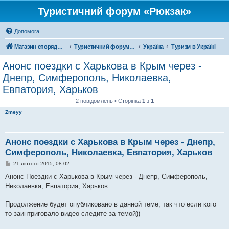
Туристичний форум «Рюкзак»
Допомога
Магазин спорядження
Туристичний форум «Рюкзак»
Україна
Туризм в Україні
Анонс поездки с Харькова в Крым через -
Днепр, Симферополь, Николаевка,
Евпатория, Харьков
2 повідомлень • Сторінка
1
з
1
Zmeyy
Анонс поездки с Харькова в Крым через - Днепр,
Симферополь, Николаевка, Евпатория, Харьков
П
21 лютого 2015, 08:02
о
в
Анонс Поездки с Харькова в Крым через - Днепр, Симферополь,
і
Николаевка, Евпатория, Харьков.
д
о
м
Продолжение будет опубликовано в данной теме, так что если кого
л
е
то заинтриговало видео следите за темой))
н
н