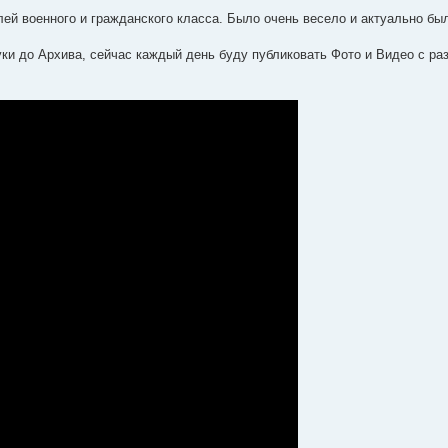
лей военного и гражданского класса. Было очень весело и актуально бы
уки до Архива, сейчас каждый день буду публиковать Фото и Видео с ра