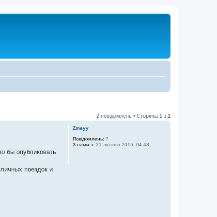
2 повідомлень • Сторінка
1
з
1
Zmeyy
Повідомлень:
7
З нами з:
21 лютого 2015, 04:48
ло бы опубликовать
зличных поездок и