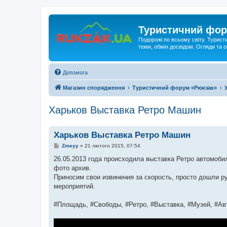
Туристичний фор
Подорожі по всьому світу. Турист
теми, обмін досвідом. Огляди та
Допомога
Магазин спорядження
Туристичний форум «Рюкзак»
Харьков Выставка Ретро Машин
Харьков Выставка Ретро Машин
П
Zmeyy
»
21 лютого 2015, 07:54
о
в
26.05.2013 года происходила выставка Ретро автомоби
і
фото архив.
д
о
Приносим свои извинения за скорость, просто дошли р
м
мероприятий.
л
е
н
#Площадь, #Свободы, #Ретро, #Выставка, #Музей, #Ав
н
я