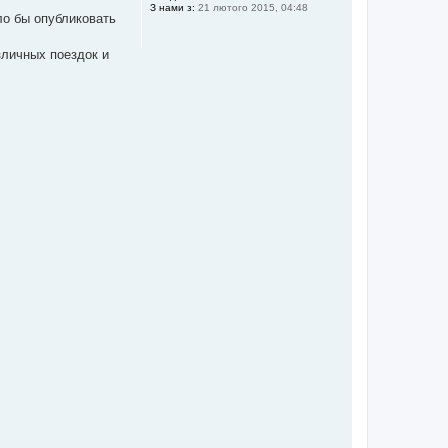
З нами з:
21 лютого 2015, 04:48
и
ло бы опубликовать
зличных поездок и