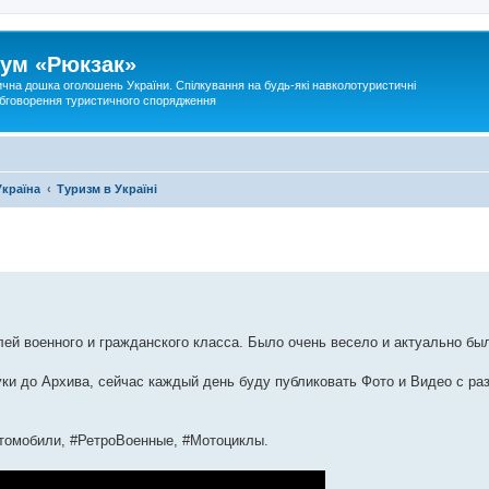
ум «Рюкзак»
ична дошка оголошень України. Спілкування на будь-які навколотуристичні
 обговорення туристичного спорядження
Україна
Туризм в Україні
лей военного и гражданского класса. Было очень весело и актуально бы
уки до Архива, сейчас каждый день буду публиковать Фото и Видео с ра
томобили, #РетроВоенные, #Мотоциклы.