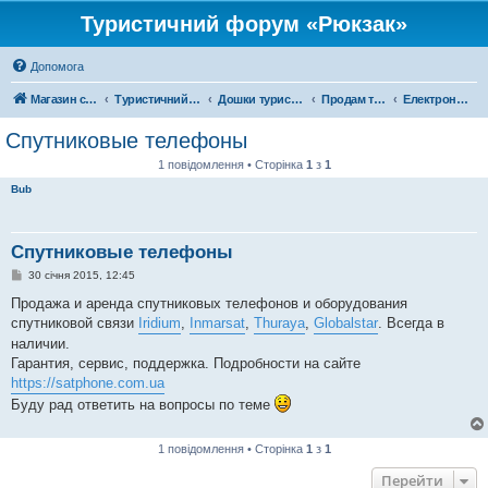
Туристичний форум «Рюкзак»
Допомога
Магазин спорядження
Туристичний форум «Рюкзак»
Дошки туристичних оголошень
Продам туристичне спорядження
Електроніка
Спутниковые телефоны
1 повідомлення • Сторінка
1
з
1
Bub
Спутниковые телефоны
П
30 січня 2015, 12:45
о
в
Продажа и аренда спутниковых телефонов и оборудования
і
спутниковой связи
Iridium
,
Inmarsat
,
Thuraya
,
Globalstar
. Всегда в
д
о
наличии.
м
Гарантия, сервис, поддержка. Подробности на сайте
л
е
https://satphone.com.ua
н
Буду рад ответить на вопросы по теме
н
я
1 повідомлення • Сторінка
1
з
1
Перейти