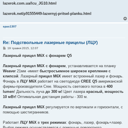
lazerok.com.ua/lcu_JG10.html
lazerok.net/p91555449-lazernyj-pritsel-planku.html
spas1307
Re: Подствольные лазерные прицелы (ЛЦУ)
П
19 травня 2015, 12:07
о
в
Лазерный прицел М6Х с фонарем Q5
і
д
о
Лазерный прицел М6Х с фонарем
, устанавливается на планку
м
Weaver
21мм -имеет
быстросъемное широкое крепление с
л
е
клипсой
. Лазерный
прицел М6Х
имеет встроенный лазер и фонарь.
н
Фонарь в
ЛЦУ М6Х
работает на светодиоде
CREE Q5
американской
н
я
фирмы-производителя Cree. Мощность светового потока в
400
lumen
! Дальность луча
до 300 м!
Цвет лазера
красный, мощность
10 мВт!
Оптимальная дистанция работы - 300 м.
Лазерный прицел М6Х
регулируется по вертикали и горизонтали, с
помощью шестигранников.
Работает
ЛЦУ М6Х
в
трех режимах
: фонарь, лазер, фонарь+лазер.
Выбор режима осуществляется с помощью поворотного