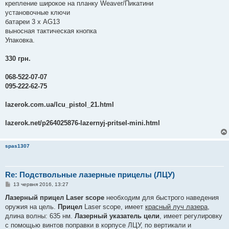
крепление широкое на планку Weaver/Пикатини
установочные ключи
батареи 3 х AG13
выносная тактическая кнопка
Упаковка.
330 грн.
068-522-07-07
095-222-62-75
lazerok.com.ua/lcu_pistol_21.html
lazerok.net/p264025876-lazernyj-pritsel-mini.html
spas1307
Re: Подствольные лазерные прицелы (ЛЦУ)
П
13 червня 2016, 13:27
о
в
Лазерный прицел Laser scope
необходим для быстрого наведения
і
оружия на цель.
Прицел
Laser scope, имеет
красный луч лазера
,
д
о
длина волны: 635 нм.
Лазерный указатель цели
, имеет регулировку
м
с помощью винтов поправки в корпусе ЛЦУ, по вертикали и
л