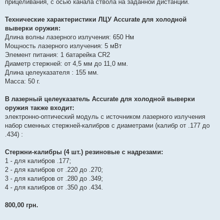
прицеливания, с осью канала ствола на заданной дистанции.
Технические характеристики ЛЦУ Accurate для холодной
выверки оружия:
Длина волны лазерного излучения: 650 Нм
Мощность лазерного излучения: 5 мВт
Элемент питания: 1 батарейка CR2
Диаметр стержней: от 4,5 мм до 11,0 мм.
Длина целеуказателя : 155 мм.
Масса: 50 г.
В лазерный целеуказатель Accurate для холодной выверки
оружия также входит:
электронно-оптический модуль с источником лазерного излучения
набор сменных стержней-калибров с диаметрами (калибр от .177 до
.434) :
Стержни-калибры (4 шт.) резиновые с надрезами:
1 - для калибров .177;
2 - для калибров от .220 до .270;
3 - для калибров от .280 до .349;
4 - для калибров от .350 до .434.
800,00 грн.