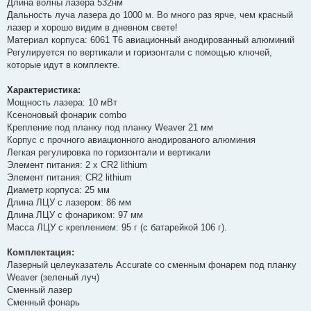
Длина волны лазера 532нм
Дальность луча лазера до 1000 м. Во много раз ярче, чем красный
лазер и хорошо видим в дневном свете!
Материал корпуса: 6061 T6 авиационный анодированный алюминий
Регулируется по вертикали и горизонтали с помощью ключей,
которые идут в комплекте.
Характеристика:
Мощность лазера: 10 мВт
Ксеноновый фонарик combo
Крепление под планку под планку Weaver 21 мм
Корпус с прочного авиационного анодированого алюминия
Легкая регулировка по горизонтали и вертикали
Элемент питания: 2 х CR2 lithium
Элемент питания: CR2 lithium
Диаметр корпуса: 25 мм
Длина ЛЦУ с лазером: 86 мм
Длина ЛЦУ с фонариком: 97 мм
Масса ЛЦУ с креплением: 95 г (с батарейкой 106 г).
Комплектация:
Лазерный целеуказатель Accurate со сменным фонарем под планку
Weaver (зеленый луч)
Сменный лазер
Сменный фонарь