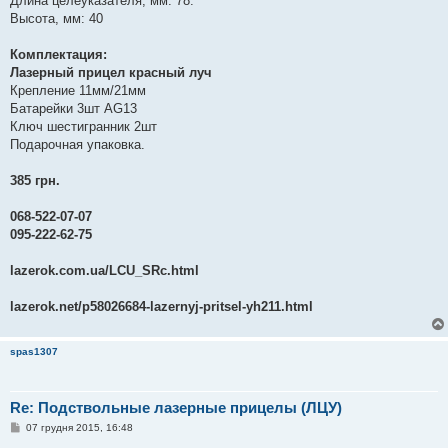
Длина целеуказателя, мм: 78.
Высота, мм: 40
Комплектация:
Лазерный прицел красный луч
Крепление 11мм/21мм
Батарейки 3шт AG13
Ключ шестигранник 2шт
Подарочная упаковка.
385 грн.
068-522-07-07
095-222-62-75
lazerok.com.ua/LCU_SRc.html
lazerok.net/p58026684-lazernyj-pritsel-yh211.html
spas1307
Re: Подствольные лазерные прицелы (ЛЦУ)
П
07 грудня 2015, 16:48
о