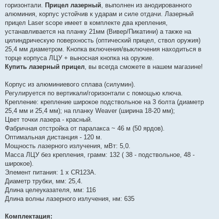
е
горизонтали.
Прицел лазерный
, выполнен из анодированного
н
алюминия, корпус устойчив к ударам и силе отдачи. Лазерный
н
я
прицел Laser scope имеет в комплекте два крепления,
устанавливается на планку 21мм (Вивер/Пикатини) а также на
цилиндрическую поверхность (оптический прицел, ствол оружия)
25,4 мм диаметром. Кнопка включения/выключения находиться в
торце корпуса ЛЦУ + выносная кнопка на оружие.
Купить лазерный прицел
, вы всегда сможете в нашем магазине!
Корпус из алюминиевого сплава (силумин).
Регулируется по вертикали/горизонтали с помощью ключа.
Крепление: крепление широкое подствольное на 3 болта (диаметр
25,4 мм и 25,4 мм); на планку Weaver (ширина 18-20 мм);
Цвет точки лазера - красный.
Фабричная отстройка от паралакса ~ 46 м (50 ярдов).
Оптимальная дистанция - 120 м.
Мощность лазерного излучения, мВт: 5,0.
Масса ЛЦУ без крепления, грамм: 132 ( 38 - подствольное, 48 -
широкое).
Элемент питания: 1 х CR123А.
Диаметр трубки, мм: 25,4.
Длина целеуказателя, мм: 116
Длина волны лазерного излучения, нм: 635
Комплектация: