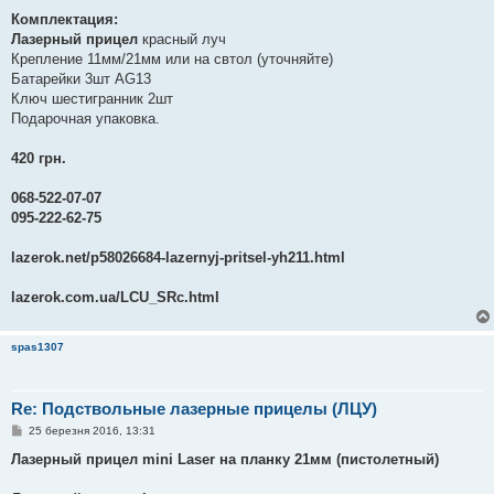
Комплектация:
Лазерный прицел
красный луч
Крепление 11мм/21мм или на свтол (уточняйте)
Батарейки 3шт AG13
Ключ шестигранник 2шт
Подарочная упаковка.
420 грн.
068-522-07-07
095-222-62-75
lazerok.net/p58026684-lazernyj-pritsel-yh211.html
lazerok.com.ua/LCU_SRc.html
spas1307
Re: Подствольные лазерные прицелы (ЛЦУ)
П
25 березня 2016, 13:31
о
в
Лазерный прицел mini Laser на планку 21мм (пистолетный)
і
д