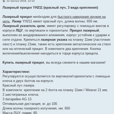
П
12 лютого 2016, 12:14
о
в
Лазерный прицел YH211 (красный луч, 3 вида крепления)
і
д
о
Лазерный прицел
необходим для
быстрого наведения оружия на
м
цель
.
Лазер
YH211 имеет красный луч, длина волны: 650 нм.
л
е
Лазерный указатель цели
, имеет регулировку с помощью винтов в
н
корпусе
ЛЦУ
, по вертикали и горизонтали.
Прицел лазерный
,
н
я
выполнен из анодированного алюминия, корпус устойчив к ударам и
силе отдачи. Крепиться
лазерная указка
на планку 11мм (ласточкин
хвост) и планку 21мм, также есть крепление металлическое на ствол
или на оптический прицел. В комплекте два крепления. Кнопка
включения/выключения находиться в торце корпуса прицела.
Купить лазерный прицел
, вы всегда сможете в нашем магазине!
Характеристики:
Регулируется осуществляется по вертикали/горизонтали с помощью
ключа и двух болтов на корпусе.
Красный луч лазера.
В комплекте: крепление на 2 болта на планку 11мм / Weaver 21 мм;
2 шестигранных ключа;
3 батарейки AG 13.
Оптимальная дистанция, м: до 100.
Длина волны лазерного излучения, нм: 650
Масса ЛЦУ, грамм: 80.