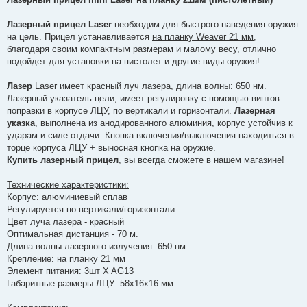
і
д
о
Лазерный прицел Laser
необходим для быстрого наведения оружия
м
на цель. Прицел устанавливается
на планку Weaver 21 мм
,
л
е
благодаря своим компактным размерам и малому весу, отлично
н
подойдет для установки на пистолет и другие виды оружия!
н
я
Лазер
Laser имеет красный луч лазера, длина волны: 650 нм.
Лазерный указатель цели, имеет регулировку с помощью винтов
поправки в корпусе ЛЦУ, по вертикали и горизонтали.
Лазерная
указка
, выполнена из анодированного алюминия, корпус устойчив к
ударам и силе отдачи. Кнопка включения/выключения находиться в
торце корпуса ЛЦУ + выносная кнопка на оружие.
Купить лазерный прицел
, вы всегда сможете в нашем магазине!
Технические характеристики:
Корпус: алюминиевый сплав
Регулируется по вертикали/горизонтали
Цвет луча лазера - красный
Оптимальная дистанция - 70 м.
Длина волны лазерного излучения: 650 нм
Крепление: на планку 21 мм
Элемент питания: 3шт X AG13
Габаритные размеры ЛЦУ: 58х16х16 мм.