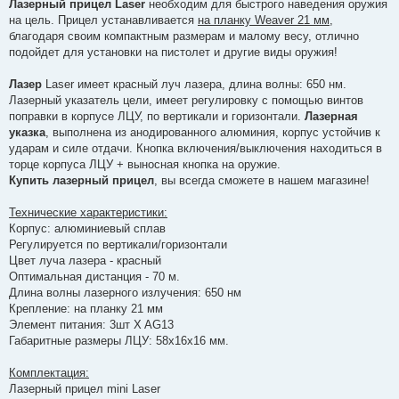
о
Лазерный прицел Laser
необходим для быстрого наведения оружия
м
на цель. Прицел устанавливается
на планку Weaver 21 мм
,
л
е
благодаря своим компактным размерам и малому весу, отлично
н
подойдет для установки на пистолет и другие виды оружия!
н
я
Лазер
Laser имеет красный луч лазера, длина волны: 650 нм.
Лазерный указатель цели, имеет регулировку с помощью винтов
поправки в корпусе ЛЦУ, по вертикали и горизонтали.
Лазерная
указка
, выполнена из анодированного алюминия, корпус устойчив к
ударам и силе отдачи. Кнопка включения/выключения находиться в
торце корпуса ЛЦУ + выносная кнопка на оружие.
Купить лазерный прицел
, вы всегда сможете в нашем магазине!
Технические характеристики:
Корпус: алюминиевый сплав
Регулируется по вертикали/горизонтали
Цвет луча лазера - красный
Оптимальная дистанция - 70 м.
Длина волны лазерного излучения: 650 нм
Крепление: на планку 21 мм
Элемент питания: 3шт X AG13
Габаритные размеры ЛЦУ: 58х16х16 мм.
Комплектация:
Лазерный прицел mini Laser