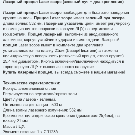
в
Лазерный прицел Laser scope (зеленый луч + два крепления)
і
д
о
Лазерный прицел Laser scope
необходим для быстрого наведения
м
оружия на цель.
Прицел Laser scope
имеет
зеленый луч лазера
,
л
е
длина волны: 532 нм.
Лазерный указатель
цели, имеет регулировку
н
с помощью винтов поправки в корпусе ЛЦУ, по вертикали и
н
я
горизонтали.
Прицел лазерный
, выполнен из анодированного
алюминия, корпус устойчив к ударам и силе отдачи. Лазерный
прицел
Laser scope имеет в комплекте два крепления,
устанавливается на планку 21мм (Вивер/Пикатини) а также на
цилиндрическую поверхность (оптический прицел, ствол оружия)
25,4 мм диаметром. Кнопка включения/выключения находиться в
торце корпуса ЛЦУ + выносная кнопка на оружие.
Купить лазерный прицел
, вы всегда сможете в нашем магазине!
Технические характеристики:
Корпус: алюминиевый сплав
Регулируется по вертикали/горизонтали
Цвет луча лазера - зеленый.
Оптимальная дистанция - 500 м.
Длина волны лазерного излучения: 532 нм
Крепление: цилиндрическое крепление (диаметром 25,4мм); на
планку 21 мм
Масса ЛЦУ:
Элемент питания: 1 х CR123А.