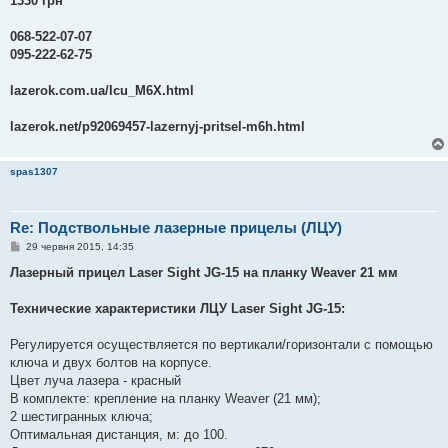
1330 грн
068-522-07-07
095-222-62-75
lazerok.com.ua/lcu_M6X.html
lazerok.net/p92069457-lazernyj-pritsel-m6h.html
spas1307
Re: Подствольные лазерные прицелы (ЛЦУ)
П
29 червня 2015, 14:35
о
в
Лазерный прицел Laser Sight JG-15 на планку Weaver 21 мм
і
д
о
Технические характеристики ЛЦУ Laser Sight JG-15:
м
л
е
Регулируется осуществляется по вертикали/горизонтали с помощью
н
ключа и двух болтов на корпусе.
н
я
Цвет луча лазера - красный
В комплекте: крепление на планку Weaver (21 мм);
2 шестигранных ключа;
Оптимальная дистанция, м: до 100.