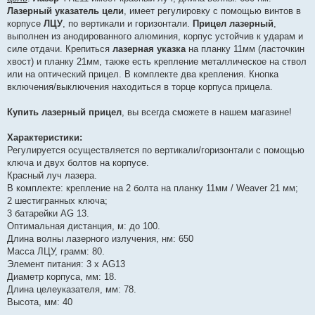
Лазерный указатель цели
, имеет регулировку с помощью винтов в
корпусе
ЛЦУ
, по вертикали и горизонтали.
Прицел лазерный
,
выполнен из анодированного алюминия, корпус устойчив к ударам и
силе отдачи. Крепиться
лазерная указка
на планку 11мм (ласточкин
хвост) и планку 21мм, также есть крепление металлическое на ствол
или на оптический прицел. В комплекте два крепления. Кнопка
включения/выключения находиться в торце корпуса прицела.
Купить лазерный прицел
, вы всегда сможете в нашем магазине!
Характеристики:
Регулируется осуществляется по вертикали/горизонтали с помощью
ключа и двух болтов на корпусе.
Красный луч лазера.
В комплекте: крепление на 2 болта на планку 11мм / Weaver 21 мм;
2 шестигранных ключа;
3 батарейки AG 13.
Оптимальная дистанция, м: до 100.
Длина волны лазерного излучения, нм: 650
Масса ЛЦУ, грамм: 80.
Элемент питания: 3 х AG13
Диаметр корпуса, мм: 18.
Длина целеуказателя, мм: 78.
Высота, мм: 40