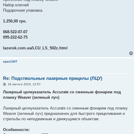
Набор ключей
Подарочная упаковка.
1.250,00 грн.
068-522-07-07
095-222-62-75
lazerok.com.ua/LCU_LS_502z.html
spas1307
Re: Подствольные лазерные прицелы (ЛЦУ)
П
18 лютого 2015, 12:57
о
в
Лазерный целеуказатель Accurate со сменным фонарем под
і
планку Weaver (зеленый луч)
д
о
м
Лазерный целеуказатель Accurate со сменным фонарем под планку
л
е
Weaver (зеленый луч) предназначен для быстрого прицеливания и
н
стрельбы по неподвижным и движущимся объектам.
н
я
Особенности: