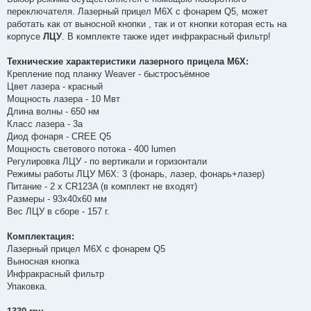
переключателя. Лазерный прицел М6Х с фонарем Q5, может
работать как от выносной кнопки , так и от кнопки которая есть на
корпусе
ЛЦУ
. В комплекте также идет инфракрасный фильтр!
Технические характеристики лазерного прицела М6Х:
Крепление под планку Weaver - быстросъёмное
Цвет лазера - красный
Мощность лазера - 10 Мвт
Длина волны - 650 нм
Класс лазера - 3а
Диод фонаря - CREE Q5
Мощность светового потока - 400 lumen
Регулировка ЛЦУ - по вертикали и горизонтали
Режимы работы ЛЦУ М6Х: 3 (фонарь, лазер, фонарь+лазер)
Питание - 2 х CR123A (в комплект не входят)
Размеры - 93х40х60 мм
Вес ЛЦУ в сборе - 157 г.
Комплектация:
Лазерный прицел М6Х с фонарем Q5
Выносная кнопка
Инфракрасный фильтр
Упаковка.