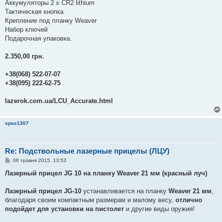
Аккумуляторы 2 х CR2 lithium
Тактическая кнопка
Крепление под планку Weaver
Набор ключей
Подарочная упаковка.
2.350,00 грн.
+38(068) 522-07-07
+38(095) 222-62-75
lazerok.com.ua/LCU_Accurate.html
spas1307
Re: Подствольные лазерные прицелы (ЛЦУ)
П
08 травня 2015, 13:53
о
в
Лазерный прицел JG 10 на планку Weaver 21 мм (красный луч)
і
д
о
Лазерный прицел JG-10
устанавливается на планку
Weaver 21 мм
,
м
благодаря своим компактным размерам и малому весу,
отлично
л
е
подойдет для установки на пистолет
и другие виды оружия!
н
н