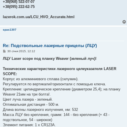
+38(068) 522-07-07
+38(095) 222-62-75
lazerok.com.ua/LCU_HVO_Accurate.html
spas1307
Re: Подствольные лазерные прицелы (ЛЦУ)
П
30 січня 2015, 12:12
о
в
ЛЦУ Laser scope под планку Weaver (зеленый луч)!
і
д
о
Технические характеристики лазерного целеуказателя LASER
м
SCOPE:
л
е
Корпус из алюминиевого сплава (силумин).
н
Регулируется по вертикали/горизонтали с помощью ключа.
н
я
Крепление: цилиндрическое крепление (диаметром 25,4); на планку
Weaver 21мм на три болта!.
Цвет луча лазера - зеленый.
Оптимальная дистанция - 500 м.
Длина волны лазерного излучения, нм: 532
Масса ЛЦУ без крепления, грамм: 144 - без крепления (+ 43 -
подствольное, 54 - широкое)
Элемент питания: 1 х CR123А.