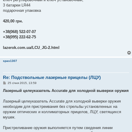
3 батареи LR44
подарочная упаковка
420,00 грн.
+38(068) 522-07-07
+38(095) 222-62-75
lazerok.com.ua/LCU_JG-2.html
spas1307
Re: Подствольные лазерные прицелы (ЛЦУ)
П
25 січня 2015, 13:59
о
в
Лазерный целеуказатель Accurate для холодной выверки оружия
і
д
о
Лазерный целеуказатель Accurate для холодной выверки оружия
м
необходим для пристреивания без стрельбы установленных на
л
е
оружии оптических и коллиматорных прицелов, ЛЦУ, светящихся
н
мушек.
н
я
Пристреливание оружия выполняется путем сведения линии