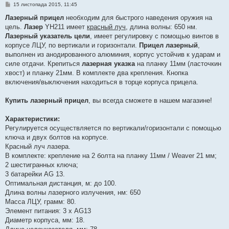
П
15 листопада 2015, 11:45
о
в
Лазерный прицел
необходим для быстрого наведения оружия на
і
цель.
Лазер
YH211 имеет
красный луч
, длина волны: 650 нм.
д
о
Лазерный указатель цели
, имеет регулировку с помощью винтов в
м
корпусе ЛЦУ, по вертикали и горизонтали.
Прицел лазерный
,
л
е
выполнен из анодированного алюминия, корпус устойчив к ударам и
н
силе отдачи. Крепиться
лазерная указка
на планку 11мм (ласточкин
н
я
хвост) и планку 21мм. В комплекте два крепления. Кнопка
включения/выключения находиться в торце корпуса прицела.
Купить лазерный прицел
, вы всегда сможете в нашем магазине!
Характеристики:
Регулируется осуществляется по вертикали/горизонтали с помощью
ключа и двух болтов на корпусе.
Красный луч лазера.
В комплекте: крепление на 2 болта на планку 11мм / Weaver 21 мм;
2 шестигранных ключа;
3 батарейки AG 13.
Оптимальная дистанция, м: до 100.
Длина волны лазерного излучения, нм: 650
Масса ЛЦУ, грамм: 80.
Элемент питания: 3 х AG13
Диаметр корпуса, мм: 18.