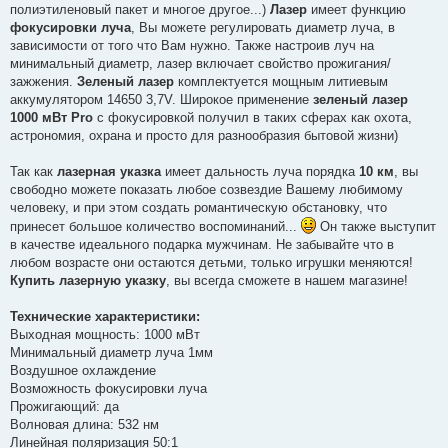
е
полиэтиленовый пакет и многое другое...)
Лазер
имеет функцию
н
фокусировки луча
, Вы можете регулировать диаметр луча, в
н
я
зависимости от того что Вам нужно. Также настроив луч на
минимальный диаметр, лазер включает свойство прожигания/
зажжения.
Зеленый лазер
комплектуется мощным литиевым
аккумулятором 14650 3,7V. Широкое применение
зеленый лазер
1000 мВт Pro
с фокусировкой получил в таких сферах как охота,
астрономия, охрана и просто для разнообразия бытовой жизни)
Так как
лазерная указка
имеет дальность луча порядка
10 км
, вы
свободно можете показать любое созвездие Вашему любимому
человеку, и при этом создать романтическую обстановку, что
принесет большое количество воспоминаний...
Он также выступит
в качестве идеального подарка мужчинам. Не забывайте что в
любом возрасте они остаются детьми, только игрушки меняются!
Купить лазерную указку
, вы всегда сможете в нашем магазине!
Технические характеристики:
Выходная мощность: 1000 мВт
Минимальный диаметр луча 1мм
Воздушное охлаждение
Возможность фокусировки луча
Прожигающий: да
Волновая длина: 532 нм
Линейная поляризация 50:1