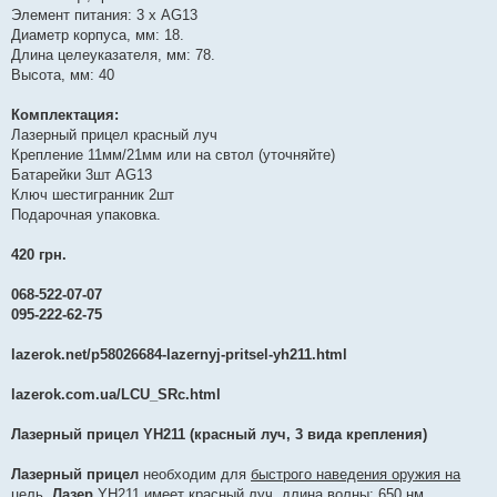
Элемент питания: 3 х AG13
Диаметр корпуса, мм: 18.
Длина целеуказателя, мм: 78.
Высота, мм: 40
Комплектация:
Лазерный прицел красный луч
Крепление 11мм/21мм или на свтол (уточняйте)
Батарейки 3шт AG13
Ключ шестигранник 2шт
Подарочная упаковка.
420 грн.
068-522-07-07
095-222-62-75
lazerok.net/p58026684-lazernyj-pritsel-yh211.html
lazerok.com.ua/LCU_SRc.html
Лазерный прицел YH211 (красный луч, 3 вида крепления)
Лазерный прицел
необходим для
быстрого наведения оружия на
цель
.
Лазер
YH211 имеет красный луч, длина волны: 650 нм.