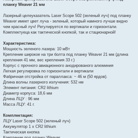
і
планку Weaver 21 мм
д
о
м
Лазерный целеуказатель Laser Scope 502 (зеленый луч) под планку
л
е
Weaver имеет цвет луча - зеленый, который намного лучше видно
н
чем красный луч! Регулируется по вертикали и горизонтали.
н
я
Комплектуеца как тактической кнопкой, так и стационарной!
Характеристика:
Мощность зеленого лазера: 10 мВт
Крепление широкое на три болта под планку Weaver 21 мм (длина
крепления 41 мм, вес крепления 33 г.)
Корпус с прочного авиационного анодированого алюминия
Легкая регулировка по горизонтали и вертикали
Фабричная отстройка от параллакса: ~ 46 м (50 ярдов).
Длина волны лазерного излучения: 532 нм
Элемент питания: CR2 lithium
Диаметр корпуса: 18,6 мм
Длина ЛЦУ : 96 мм
Масса ЛЦУ: 41 г.
Комплектация:
ЛЦУ Laser Scope 502 (зеленый луч)
Аккумулятор 1 х CR2 lithium
Тактическая кнопка
Крепление под планку Weaver