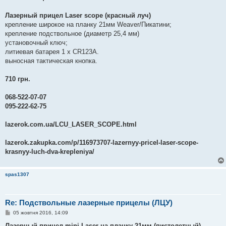
Лазерный прицел Laser scope (красный луч)
крепление широкое на планку 21мм Weaver/Пикатини;
крепление подствольное (диаметр 25,4 мм)
установочный ключ;
литиевая батарея 1 х CR123А.
выносная тактическая кнопка.
710 грн.
068-522-07-07
095-222-62-75
lazerok.com.ua/LCU_LASER_SCOPE.html
lazerok.zakupka.com/p/116973707-lazernyy-pricel-laser-scope-
krasnyy-luch-dva-krepleniya/
spas1307
Re: Подствольные лазерные прицелы (ЛЦУ)
П
05 жовтня 2016, 14:09
о
в
Лазерный прицел mini Laser на планку 21мм (пистолетный)