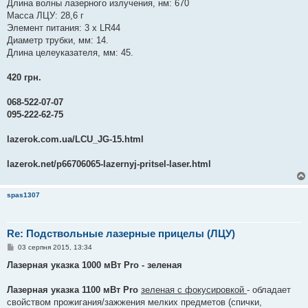
Длина волны лазерного излучения, нм: 670
Масса ЛЦУ: 28,6 г
Элемент питания: 3 х LR44
Диаметр трубки, мм: 14.
Длина целеуказателя, мм: 45.
420 грн.
068-522-07-07
095-222-62-75
lazerok.com.ua/LCU_JG-15.html
lazerok.net/p66706065-lazernyj-pritsel-laser.html
spas1307
Re: Подствольные лазерные прицелы (ЛЦУ)
П
03 серпня 2015, 13:34
о
в
Лазерная указка 1000 мВт Pro - зеленая
і
д
о
Лазерная указка 1100 мВт Pro
зеленая с фокусировкой
- обладает
м
свойством прожигания/зажжения мелких предметов (спички,
л