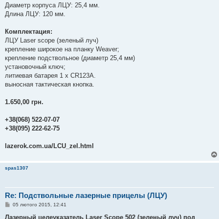
Диаметр корпуса ЛЦУ: 25,4 мм.
Длина ЛЦУ: 120 мм.
Комплектация:
ЛЦУ Laser scope (зеленый луч)
крепление широкое на планку Weaver;
крепление подствольное (диаметр 25,4 мм)
установочный ключ;
литиевая батарея 1 х CR123А.
выносная тактическая кнопка.
1.650,00 грн.
+38(068) 522-07-07
+38(095) 222-62-75
lazerok.com.ua/LCU_zel.html
spas1307
Re: Подствольные лазерные прицелы (ЛЦУ)
П
05 лютого 2015, 12:41
о
в
Лазерный целеуказатель Laser Scope 502 (зеленый луч) под