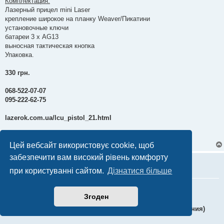
Комплектация:
Лазерный прицел mini Laser
крепление широкое на планку Weaver/Пикатини
установочные ключи
батареи 3 х AG13
выносная тактическая кнопка
Упаковка.
330 грн.
068-522-07-07
095-222-62-75
lazerok.com.ua/lcu_pistol_21.html
lazerok.net/p264025876-lazernyj-pritsel-mini.html
Цей вебсайт використовує cookie, щоб
забезпечити вам високий рівень комфорту
spas1307
при користуванні сайтом.
Дізнатися більше
Re: Подствольные лазерные прицелы (ЛЦУ)
Згоден
П
14 листопада 2016, 15:40
о
в
Лазерный прицел Laser scope (зеленый луч + два крепления)
і
д