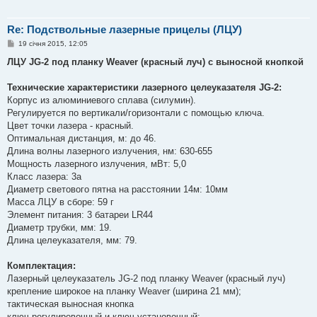
Re: Подствольные лазерные прицелы (ЛЦУ)
П
19 січня 2015, 12:05
о
в
ЛЦУ JG-2 под планку Weaver (красный луч) с выносной кнопкой
і
д
о
Технические характеристики лазерного целеуказателя JG-2:
м
Корпус из алюминиевого сплава (силумин).
л
е
Регулируется по вертикали/горизонтали с помощью ключа.
н
Цвет точки лазера - красный.
н
я
Оптимальная дистанция, м: до 46.
Длина волны лазерного излучения, нм: 630-655
Мощность лазерного излучения, мВт: 5,0
Класс лазера: 3а
Диаметр светового пятна на расстоянии 14м: 10мм
Масса ЛЦУ в сборе: 59 г
Элемент питания: 3 батареи LR44
Диаметр трубки, мм: 19.
Длина целеуказателя, мм: 79.
Комплектация:
Лазерный целеуказатель JG-2 под планку Weaver (красный луч)
крепление широкое на планку Weaver (ширина 21 мм);
тактическая выносная кнопка
ключ регулировочный и ключ установочный;