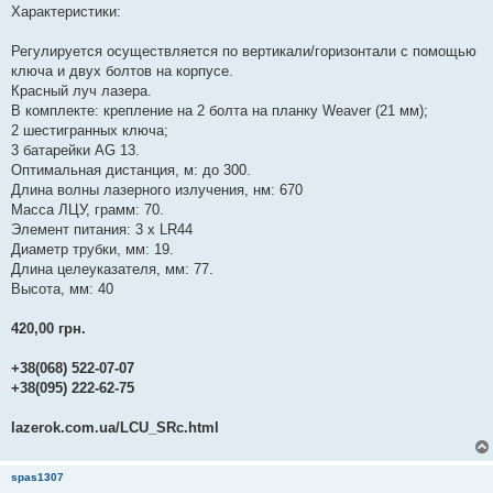
Характеристики:
Регулируется осуществляется по вертикали/горизонтали с помощью
ключа и двух болтов на корпусе.
Красный луч лазера.
В комплекте: крепление на 2 болта на планку Weaver (21 мм);
2 шестигранных ключа;
3 батарейки AG 13.
Оптимальная дистанция, м: до 300.
Длина волны лазерного излучения, нм: 670
Масса ЛЦУ, грамм: 70.
Элемент питания: 3 х LR44
Диаметр трубки, мм: 19.
Длина целеуказателя, мм: 77.
Высота, мм: 40
420,00 грн.
+38(068) 522-07-07
+38(095) 222-62-75
lazerok.com.ua/LCU_SRc.html
spas1307