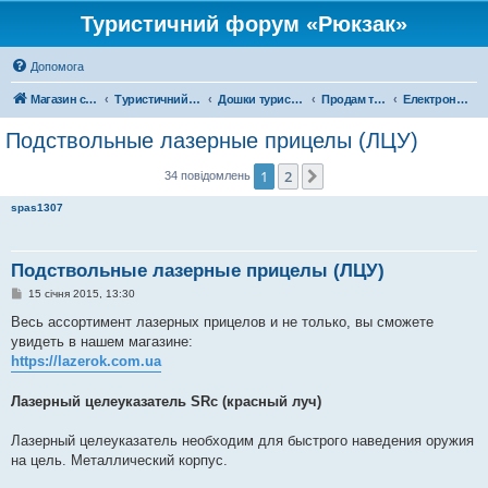
Туристичний форум «Рюкзак»
Допомога
Магазин спорядження
Туристичний форум «Рюкзак»
Дошки туристичних оголошень
Продам туристичне спорядження
Електроніка
Подствольные лазерные прицелы (ЛЦУ)
1
2
Далі
34 повідомлень
spas1307
Подствольные лазерные прицелы (ЛЦУ)
П
15 січня 2015, 13:30
о
в
Весь ассортимент лазерных прицелов и не только, вы сможете
і
увидеть в нашем магазине:
д
о
https://lazerok.com.ua
м
л
е
Лазерный целеуказатель SRс (красный луч)
н
н
я
Лазерный целеуказатель необходим для быстрого наведения оружия
на цель. Металлический корпус.