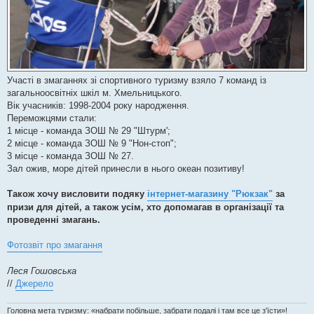
Участі в змаганнях зі спортивного туризму взяло 7 команд із
загальноосвітніх шкіл м. Хмельницького.
Вік учасників: 1998-2004 року народження.
Переможцями стали:
1 місце - команда ЗОШ № 29 "Штурм';
2 місце - команда ЗОШ № 9 "Нон-стоп";
3 місце - команда ЗОШ № 27.
Зал ожив, море дітей принесли в нього океан позитиву!
Також хочу висловити подяку
інтернет-магазину "Рюкзак"
за
призи для дітей, а також усім, хто допомагав в організації та
проведенні змагань.
Фотозвіт про змагання
Леся Гошовська
//
Джерело
Головна мета туризму: «набрати побільше, забрати подалі і там все це з'їсти»!