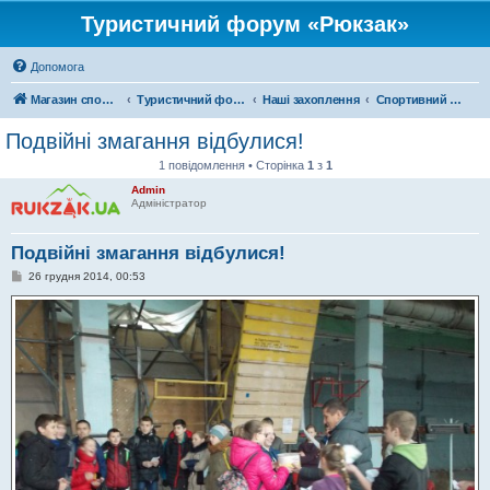
Туристичний форум «Рюкзак»
Допомога
Магазин спорядження
Туристичний форум «Рюкзак»
Наші захоплення
Спортивний туризм
Подвійні змагання відбулися!
1 повідомлення • Сторінка
1
з
1
Admin
Адміністратор
Подвійні змагання відбулися!
П
26 грудня 2014, 00:53
о
в
і
д
о
м
л
е
н
н
я