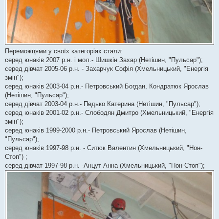
Переможцями у своїх категоріях стали:
серед юнаків 2007 р.н. і мол.- Шишкін Захар (Нетішин, "Пульсар");
серед дівчат 2005-06 р.н. - Захарчук Софія (Хмельницький, "Енергія
змін");
серед юнаків 2003-04 р.н.- Петровський Богдан, Кондратюк Ярослав
(Нетішин, "Пульсар");
серед дівчат 2003-04 р.н.- Педько Катерина (Нетішин, "Пульсар");
серед юнаків 2001-02 р.н.- Слободян Дмитро (Хмельницький, "Енергія
змін");
серед юнаків 1999-2000 р.н.- Петровський Ярослав (Нетішин,
"Пульсар");
серед юнаків 1997-98 р.н. - Ситюк Валентин (Хмельницький, "Нон-
Стоп") ;
серед дівчат 1997-98 р.н. -Анцут Анна (Хмельницький, "Нон-Стоп");