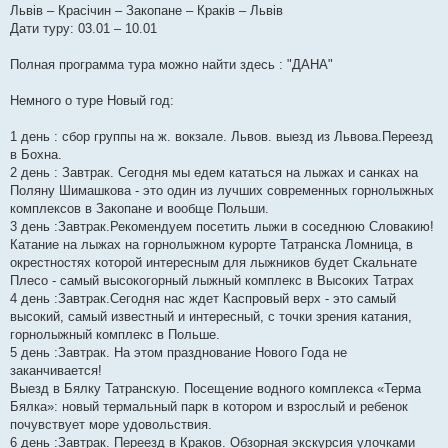
Львів – Красічин – Закопане – Краків – Львів
Дати туру: 03.01 – 10.01
Полная программа тура можно найти здесь : "ДАНА"
Немного о туре Новый год:
1 день : сбор группы на ж. вокзале. Львов. выезд из Львова.Переезд
в Бохна.
2 день : Завтрак. Сегодня мы едем кататься на лыжах и санках на
Поляну Шимашкова - это один из лучших современных горнолыжных
комплексов в Закопане и вообще Польши.
3 день :Завтрак.Рекомендуем посетить лыжи в соседнюю Словакию!
Катание на лыжах на горнолыжном курорте Татранска Ломница, в
окрестностях которой интересным для лыжников будет Скальнате
Плесо - самый высокогорный лыжный комплекс в Высоких Татрах
4 день :Завтрак.Сегодня нас ждет Каспровый верх - это самый
высокий, самый известный и интересный, с точки зрения катания,
горнолыжный комплекс в Польше.
5 день :Завтрак. На этом празднование Нового Года не
заканчивается!
Выезд в Бялку Татранскую. Посещение водного комплекса «Терма
Бялка»: новый термальный парк в котором и взрослый и ребенок
почувствует море удовольствия.
6 день :Завтрак. Переезд в Краков. Обзорная экскурсия улочками