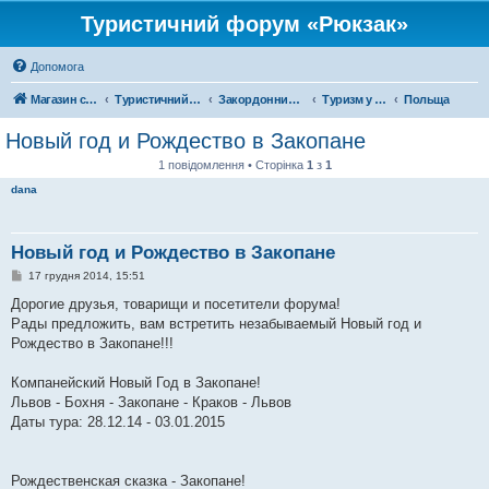
Туристичний форум «Рюкзак»
Допомога
Магазин спорядження
Туристичний форум «Рюкзак»
Закордонний туризм
Туризм у Європі
Польща
Новый год и Рождество в Закопане
1 повідомлення • Сторінка
1
з
1
dana
Новый год и Рождество в Закопане
П
17 грудня 2014, 15:51
о
в
Дорогие друзья, товарищи и посетители форума!
і
Рады предложить, вам встретить незабываемый Новый год и
д
о
Рождество в Закопане!!!
м
л
е
Компанейский Новый Год в Закопане!
н
Львов - Бохня - Закопане - Краков - Львов
н
я
Даты тура: 28.12.14 - 03.01.2015
Рождественская сказка - Закопане!