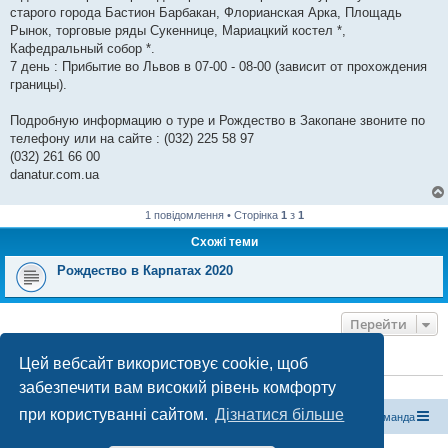
старого города Бастион Барбакан, Флорианская Арка, Площадь
Рынок, торговые ряды Сукеннице, Мариацкий костел *,
Кафедральный собор *.
7 день : Прибытие во Львов в 07-00 - 08-00 (зависит от прохождения
границы).
Подробную информацию о туре и Рождество в Закопане звоните по
телефону или на сайте : (032) 225 58 97
(032) 261 66 00
danatur.com.ua
1 повідомлення • Сторінка
1
з
1
Схожі теми
Рождество в Карпатах 2020
Перейти
Цей вебсайт використовує cookie, щоб
ХТО ЗАРАЗ ОНЛАЙН
забезпечити вам високий рівень комфорту
Зараз переглядають цей форум:
ClaudeBot [бот ШІ]
і 0 гостей
при користуванні сайтом.
Дізнатися більше
Магазин спорядження
Туристичний форум «Рюкзак»
Команда