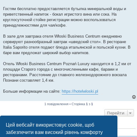
Гостям бесплатно предоставляется бутылка минеральной воды и
приветственный напиток - бокал игристого вина или сока. На
круглосуточной стойке регистрации можно воспользоваться
принадлежностями для чая/кофе.
В зале для завтрака отеля Włoski Business Centrum ежедневно
сервируют разнообразный завтрак «шведский стол». В ресторане
Italia Saporito отеля подают блюда итальянской и польской кухни. В
баре вам предложат широкий выбор напитков.
Отель Włoski Business Centrum Poznań Luxury находится в 1,2 км от
площади Старого города с многочисленными кафе, барами и
ресторанами. Расстояние до главного железнодорожного вокзала
Познани составляет 1,4 км.
Больше информации на сайте:
https://hotelwloski.pl
1 повідомлення • Сторінка
1
з
1
Перейти
Цей вебсайт використовує cookie, щоб
ХТО ЗАРАЗ ОНЛАЙН
забезпечити вам високий рівень комфорту
Зараз переглядають цей форум:
ClaudeBot [бот ШІ]
і 0 гостей