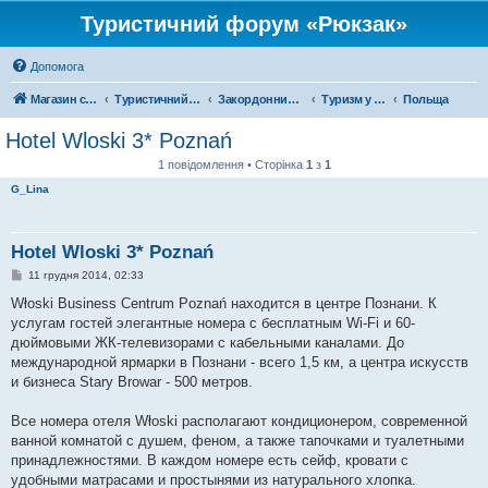
Туристичний форум «Рюкзак»
Допомога
Магазин спорядження
Туристичний форум «Рюкзак»
Закордонний туризм
Туризм у Європі
Польща
Hotel Wloski 3* Poznań
1 повідомлення • Сторінка
1
з
1
G_Lina
Hotel Wloski 3* Poznań
П
11 грудня 2014, 02:33
о
в
Włoski Business Centrum Poznań находится в центре Познани. К
і
услугам гостей элегантные номера с бесплатным Wi-Fi и 60-
д
о
дюймовыми ЖК-телевизорами с кабельными каналами. До
м
международной ярмарки в Познани - всего 1,5 км, а центра искусств
л
е
и бизнеса Stary Browar - 500 метров.
н
н
я
Все номера отеля Włoski располагают кондиционером, современной
ванной комнатой с душем, феном, а также тапочками и туалетными
принадлежностями. В каждом номере есть сейф, кровати с
удобными матрасами и простынями из натурального хлопка.