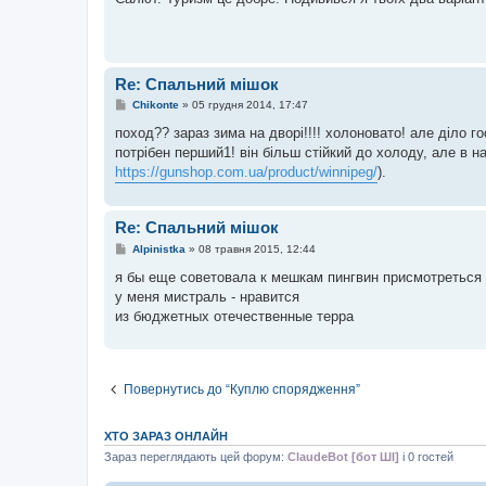
і
д
о
м
л
е
Re: Спальний мішок
н
н
П
Chikonte
»
05 грудня 2014, 17:47
я
о
в
поход?? зараз зима на дворі!!!! холоновато! але діло го
і
потрібен перший1! він більш стійкий до холоду, але в 
д
о
https://gunshop.com.ua/product/winnipeg/
).
м
л
е
н
Re: Спальний мішок
н
я
П
Alpinistka
»
08 травня 2015, 12:44
о
в
я бы еще советовала к мешкам пингвин присмотреться
і
у меня мистраль - нравится
д
о
из бюджетных отечественные терра
м
л
е
н
н
Повернутись до “Куплю спорядження”
я
ХТО ЗАРАЗ ОНЛАЙН
Зараз переглядають цей форум:
ClaudeBot [бот ШІ]
і 0 гостей