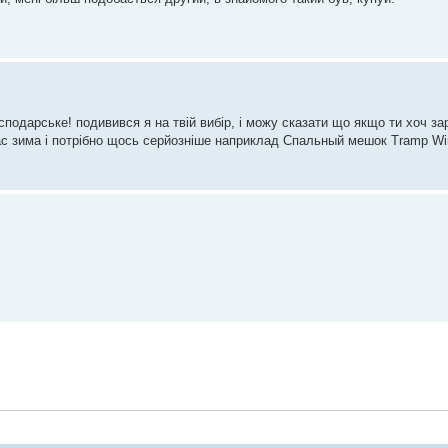
сподарське! подивився я на твій вибір, і можу сказати що якщо ти хоч зар
нас зима і потрібно щось серйозніше наприклад Спальный мешок Tramp Wi