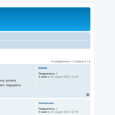
4 повідомлень • Сторінка
1
з
1
Nub4ik
Повідомлень:
2
З нами з:
01 грудня 2014, 12:40
очу купити
иант пидкажіть
Д
о
г
Vehementes
о
р
Повідомлень:
2
З нами з:
01 грудня 2014, 12:39
и