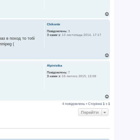
Д
о
г
Chikonte
о
р
Повідомлень:
3
З нами з:
13 листопада 2014, 17:17
и
аз в поход то тобі
nnipeg (
Д
о
г
Alpinistka
о
р
Повідомлень:
7
З нами з:
16 лютого 2015, 12:06
и
Д
о
4 повідомлень • Сторінка
1
з
1
г
о
Перейти
р
и