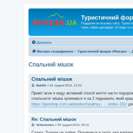
Туристичний фор
Подорожі по всьому світу. Турист
теми, обмін досвідом. Огляди та
Допомога
Магазин спорядження
Туристичний форум «Рюкзак»
Спальний мішок
Спальний мішок
П
Nub4ik
»
01 грудня 2014, 12:53
о
в
Привіт всім я веду активний спосіб життя часто подор
і
спальногог мішка зупинився я на 2 пидкажить який кра
д
о
https://gunshop.com.ua/product/spalnyy- ... umbo--10c/
дяк
м
л
е
н
Re: Спальний мішок
н
я
П
Vehementes
»
05 грудня 2014, 00:11
о
в
Салют. Туризм це добре. Подивився я твоїх два варіант