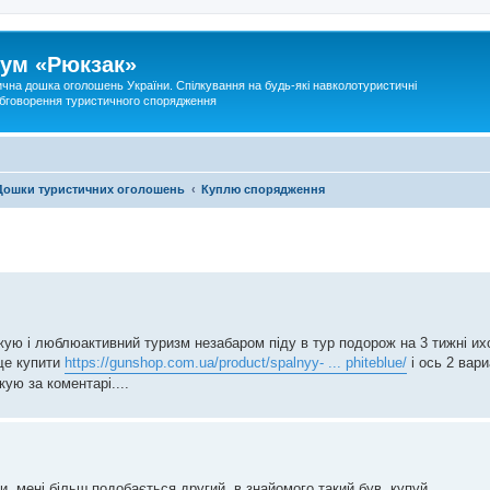
ум «Рюкзак»
ична дошка оголошень України. Спілкування на будь-які навколотуристичні
 обговорення туристичного спорядження
Дошки туристичних оголошень
Куплю спорядження
ожую і люблюактивний туризм незабаром піду в тур подорож на 3 тижні их
ще купити
https://gunshop.com.ua/product/spalnyy- ... phiteblue/
і ось 2 вар
ую за коментарі....
и, мені більш подобається другий, в знайомого такий був, купуй.