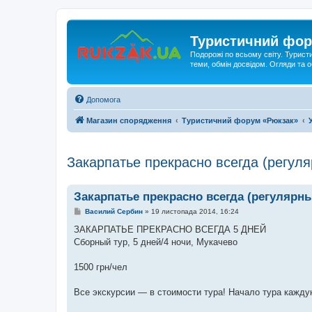
Туристичний фор
Подорожі по всьому світу. Турист
теми, обмін досвідом. Огляди та
Допомога
Магазин спорядження
Туристичний форум «Рюкзак»
Закарпатье прекрасно всегда (регул
Закарпатье прекрасно всегда (регулярн
П
Василий Сербин
»
19 листопада 2014, 16:24
о
в
ЗАКАРПАТЬЕ ПРЕКРАСНО ВСЕГДА 5 ДНЕЙ
і
Сборный тур, 5 дней/4 ночи, Мукачево
д
о
м
1500 грн/чел
л
е
н
Все экскурсии — в стоимости тура! Начало тура каждую
н
я