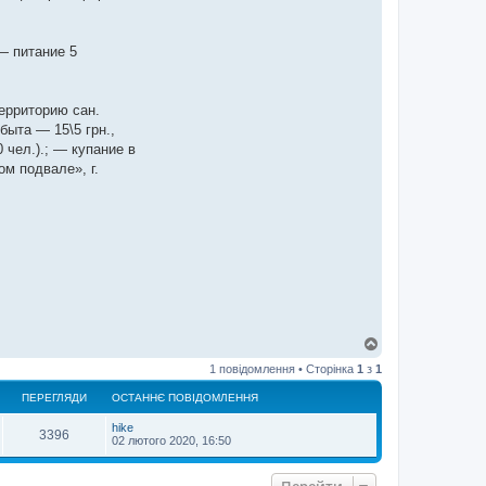
— питание 5
ерриторию сан.
быта — 15\5 грн.,
 чел.).; — купание в
м подвале», г.
Д
о
1 повідомлення • Сторінка
1
з
1
г
о
ПЕРЕГЛЯДИ
ОСТАННЄ ПОВІДОМЛЕННЯ
р
и
hike
3396
02 лютого 2020, 16:50
Перейти