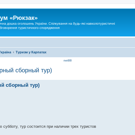
ум «Рюкзак»
ична дошка оголошень України. Спілкування на будь-які навколотуристичні
 обговорення туристичного спорядження
Україна
Туризм у Карпатах
net88
ярный сборный тур)
ый сборный тур)
 субботу, тур состоится при наличии трех туристов