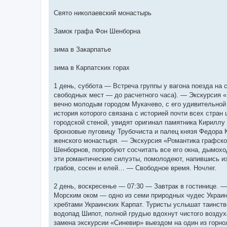
Свято николаевский монастырь
Замок графа Фон Шенборна
зима в Закарпатье
зима в Карпатских горах
1 день, суббота — Встреча группы у вагона поезда на 
свободных мест — до расчетного часа). — Экскурсия «Г
вечно молодым городом Мукачево, с его удивительной 
история которого связана с историей почти всех стран
городской стеной, увидят оригинал памятника Кириллу
бронзовые пуговицу Трубочиста и палец князя Федора
женского монастыря. — Экскурсия «Романтика графског
Шенборнов, попробуют сосчитать все его окна, дымох
эти романтические силуэты, помолодеют, напившись и
грабов, сосен и елей… — Свободное время. Ночлег.
2 день, воскресенье — 07:30 — Завтрак в гостинице. —
Морским оком — одно из семи природных чудес Украи
хребтами Украинских Карпат. Туристы услышат таинств
водопад Шипот, полной грудью вдохнут чистого воздух
замена экскурсии «Синевир» выездом на один из горнолы