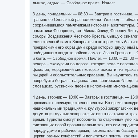
лыжах, отдых. — Свободное время. Ночлег.
3 день, понедельник — 08:30 — Завтрак в гостинице. 
границе со Словакией расположился Ужгород — областн
сохранившимися памятниками истории и архитектуры. Э
памятники Фонарщику, св. Миколайчику, Ференцу Листу
соборы Воздвижения Честного Креста, бывшую синаго
единственный замок Закарпатья в котором есть бастио
прекрасними его образцами среди которых двуручный м
победившего когда-то войска самого Ивана Грозного… 
и быта. — Свободное время. Ночлег. — 18:00 – 21: 00
вечера – экскурсия по дороге, которая вела с перевал
факелов, мерцающий свет которых выхватит из мрака в
рыцарей и обольстительных красавиц. Вы научитесь та
попробуете бограч – национальное венгерское блюдо, з
словацких, русинских песен в исполнении многонацион
4 день, вторник — 10:00 — Завтрак в гостинице. — 13:
проживают преимущественно венгры. Во время экскурс
национальными традициями, культурой закарпатских ве
дегустация лучших закарпатских вин в настоящем трех
время. Туристы смогут побродить по старинным улочк
считающих порой провинциалами тех, кто сам гордится
народу даже в рабочее время, потолкаться по базару, 
церкви разных конфессий и попытаться понять, как он