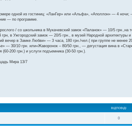
омере одной из гостиниц: «ЛанГер» или «Альфа», «Аполлон» — 4 ночи; 
ание — по программе.
ослого / со школьника в Мукачевский замок «Паланок» — 10/5 грн.,на т
грн, в Ужгородский замок — 20/5 грн., в музей Народной архитектуры и 
 вечер в Замке Любви» — 3 часа, 180 грн./чел.( при группе не менее 20
» — 30/10 грн. или«Жаворонок – 80/50 грн., — дегустация вина в «Старо
(60-200 грн.) и услуги подъемника (30-50 грн.).
ощадь Мира 13/7
ВІДПОВІДІ
0