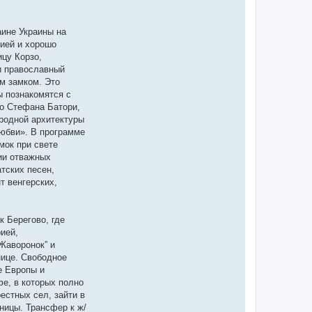
аине Украины на
рией и хорошо
ицу Корзо,
 и православный
м замком. Это
ы познакомятся с
го Стефана Батори,
ародной архитектуры
любви». В программе
мок при свете
ии отважных
тских песен,
т венгерских,
к Берегово, где
ией,
Жаворонок” и
нице. Свободное
е Европы и
е, в которых полно
естных сел, зайти в
ницы. Трансфер к ж/