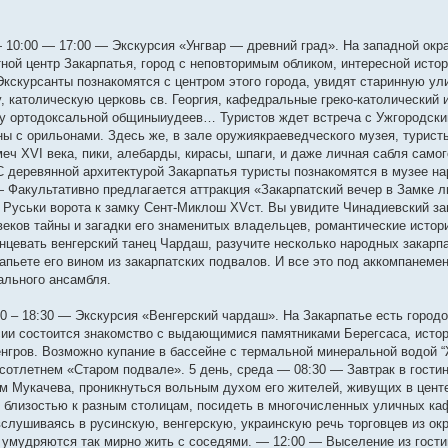
— 10:00 — 17:00 — Экскурсия «Унгвар — древний град». На западной окр
ой центр Закарпатья, город с неповторимым обликом, интересной исто
кскурсанты познакомятся с центром этого города, увидят старинную ул
, католическую церковь св. Георгия, кафедральные греко-католический
гу ортодоксальной общиныиудеев… Туристов ждет встреча с Ужгородски
ны с орильонами. Здесь же, в зале оружиякраеведческого музея, турист
еч XVI века, пики, алебарды, кирасы, шпаги, и даже личная сабля само
С деревянной архитектурой Закарпатья туристы познакомятся в музее н
 — Факультативно предлагается аттракция «Закарпатский вечер в Замке 
а Руськи ворота к замку Сент-Миклош XVст. Вы увидите Чинадиевский за
еков тайны и загадки его знаменитых владельцев, романтические истор
нцевать венгерский танец Чардаш, разучите несколько народных закарпа
апьете его вином из закарпатских подвалов. И все это под аккомпанемен
ального ансамбля.
00 – 18:30 — Экскурсия «Венгерский чардаш». На Закарпатье есть городо
ии состоится знакомство с выдающимися памятниками Берегсаса, истор
нгров. Возможно купание в бассейне с термальной минеральной водой “
сотлетнем «Старом подвале». 5 день, среда — 08:30 — Завтрак в гости
ам Мукачева, проникнуться вольным духом его жителей, живущих в цент
 близостью к разным столицам, посидеть в многочисленных уличных каф
вслушиваясь в русинскую, венгерскую, украинскую речь торговцев из окр
и умудряются так мирно жить с соседями. — 12:00 — Выселение из гости