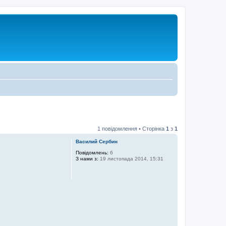
1 повідомлення • Сторінка
1
з
1
Василий Сербин
Повідомлень:
6
З нами з:
19 листопада 2014, 15:31