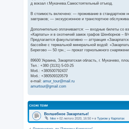
д вокзал г.Мукачева.Самостоятельный отъезд.
В стоимость включено: — проживание в стандартном н
завтраков; — экскурсионное и транспортное обслужив
Дополнительно оплачивается: — входные билеты со взр
«Карпаты» и в охотничий замок графов Шенборнов – 8/4 
Предлагается факультативно — аттракция «Закарпатский
бассейне с термальной минеральной водой: «Закарпатье
Берегово — 50 грн.; — прокат горнолыжного снаряжения 
89600 Украина, Закарпатская область, г. Мукачево, пл
Тел.: +380 (3131) 5-03-25
Моб.: +380500792437
Моб.: +380509320579
e-mail:
amur_tour@mail.ru
amurtour@gmail.com
СХОЖІ ТЕМИ
Волшебное Закарпатье!
hike
»
02 лютого 2020, 16:50
» в
Туризм у Карпатах
Повернутись до “Туризм у Карпатах”