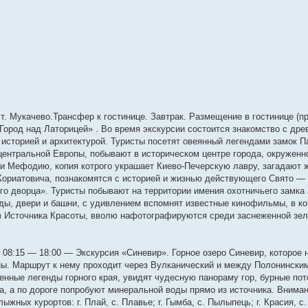
ст. Мукачево.Трансфер к гостинице. Завтрак. Размещение в гостинице (п
ород над Латорицей» . Во время экскурсии состоится знакомство с древ
историей и архитектурой. Туристы посетят овеянный легендами замок П
 центральной Европы, побывают в историческом центре города, окруженн
 и Мефодию, копия котрого украшает Киево-Печерскую лавру, загадают 
 Кориатовича, познакомятся с историей и жизнью действующего Свято —
о дворца». Туристы побывают на территории имения охотничьего замка
оды, двери и башни, с удивлением вспомнят известные кинофильмы, в к
з Источника Красоты, вволю нафотографируются среди заснеженной зеле
 08:15 — 18:00 — Экскурсия «Синевир». Горное озеро Синевир, которое 
ны. Маршрут к нему проходит через Вулканический и между Полонинск
енные легенды горного края, увидят чудесную панораму гор, бурные пот
а, а по дороге попробуют минеральной воды прямо из источника. Внима
жных курортов: г. Плай, с. Плавье; г. Гымба, с. Пылыпець; г. Красия, с