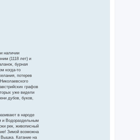
ри наличии
ним (1118 лет) и
аланок, бурная
ом когда-то
желания, потерев
 Николаевского
 австрийских графов
оторых уже видели
ни дубов, буков,
називают в народе
им и Водораздельным
оки рек, живописный
ние! Зимой возможна
. Вышка. Катание на