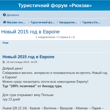
Туристичний форум «Рюкзак»
Допомога
Магазин спорядження
Туристичний форум «Рюкзак»
Закордонний туризм
Туризм у Європі
Новый 2015 год в Европе
1 повідомлення • Сторінка
1
з
1
Анде
Новый 2015 год в Европе
П
16 листопада 2014, 14:25
о
в
Добрый день!
і
Собираемся весело, интересно и познавательно встретить Новый год
д
о
в Европе!
м
Можно сразу посмотреть почти всю новогоднюю Европу!
л
е
Тур "100% позитива!" от Аккорд тура.
н
н
я
Для тура открывают визу Польши
тур 13 дней
Львов (28.12.14) - Краков – Величка – Вроцлав - Айзенах – Париж –