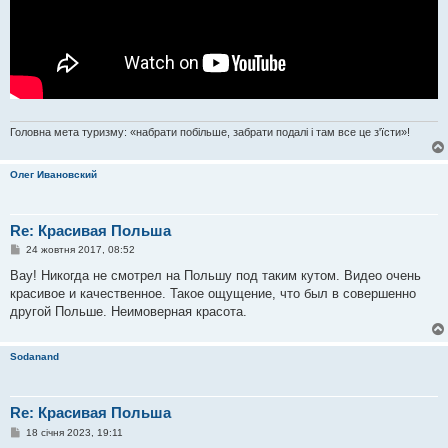
Головна мета туризму: «набрати побільше, забрати подалі і там все це з'їсти»!
Олег Ивановский
Re: Красивая Польша
П
24 жовтня 2017, 08:52
о
в
Вау! Никогда не смотрел на Польшу под таким кутом. Видео очень
і
красивое и качественное. Такое ощущение, что был в совершенно
д
о
другой Польше. Неимоверная красота.
м
л
е
Sodanand
н
н
я
Re: Красивая Польша
П
18 січня 2023, 19:11
о