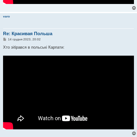
varo
Re: Красивая Польша
П
14 грудня 2023, 20:02
о
в
Хто зібрався в польські Карпати:
і
д
о
м
л
е
н
н
я