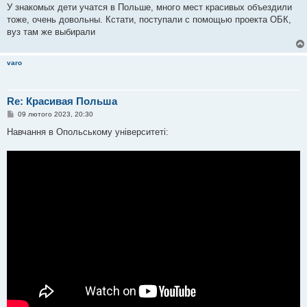
в
У знакомых дети учатся в Польше, много мест красивых объездили
і
тоже, очень довольны. Кстати, поступали с помощью проекта ОБК,
д
о
вуз там же выбирали
м
л
е
varo
н
н
я
Re: Красивая Польша
П
09 лютого 2023, 20:30
о
в
Навчання в Опольському університеті:
і
д
о
м
л
е
н
н
я