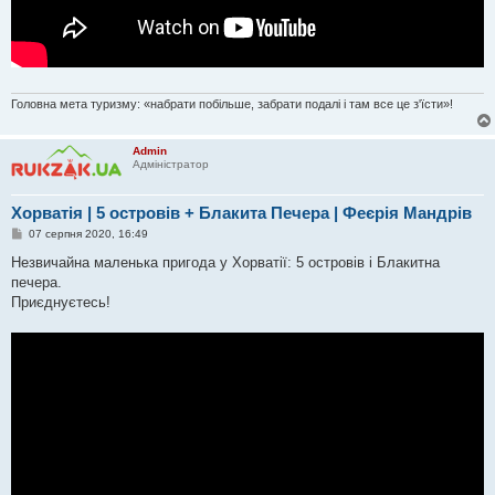
Головна мета туризму: «набрати побільше, забрати подалі і там все це з'їсти»!
Admin
Адміністратор
Хорватія | 5 островів + Блакита Печера | Феєрія Мандрів
П
07 серпня 2020, 16:49
о
в
Незвичайна маленька пригода у Хорватії: 5 островів і Блакитна
і
печера.
д
о
Приєднуєтесь!
м
л
е
н
н
я