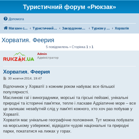
Туристичний форум «Рюкзак»
Допомога
Магазин спорядження
Туристичний форум «Рюкзак»
Закордонний туризм
Туризм у Європі
Хорватія
Хорватия. Феерия
5 повідомлень • Сторінка
1
з
1
Admin
Адміністратор
Хорватия. Феерия
П
30 жовтня 2014, 19:47
о
в
Відпочинок у Хорватії з кожним роком набуває все більшої
і
популярності.
д
о
Маслинові гаї і виноградники, морські та гірські пейзажі, унікальні
м
природні та історичні пам'ятки, тепле і ласкаве Адріатичне море – все
л
е
це залишає незабутній слід у пам'яті кожного, хто хоч раз побував у
н
Хорватії.
н
я
Хорватія має унікальне географічне положення. Тут можна побувати
на морському узбережжі, відвідати чудові національні та природні
парки, покататися на лижах у горах.