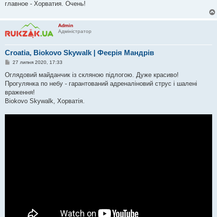
о
главное - Хорватия. Очень!
м
л
е
н
Admin
н
Адміністратор
я
Croatia, Biokovo Skywalk | Феєрія Мандрів
П
27 липня 2020, 17:33
о
в
Оглядовий майданчик із скляною підлогою. Дуже красиво!
і
Прогулянка по небу - гарантований адреналіновий струс і шалені
д
о
враження!
м
Biokovo Skywalk, Хорватія.
л
е
н
н
я