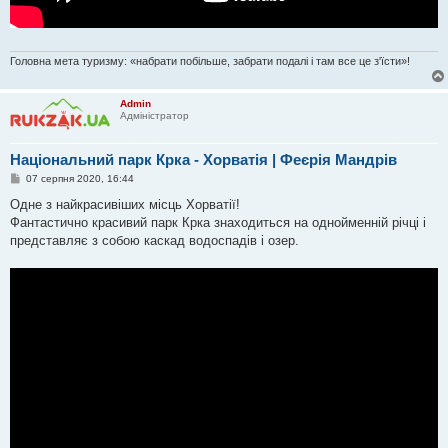
Головна мета туризму: «набрати побільше, забрати подалі і там все це з'їсти»!
Admin
Адміністратор
Національний парк Крка - Хорватія | Феєрія Мандрів
П
07 серпня 2020, 16:44
о
в
Одне з найкрасивіших місць Хорватії!
і
Фантастично красивий парк Крка знаходиться на однойменній річці і
д
о
представляє з собою каскад водоспадів і озер.
м
л
е
н
н
я