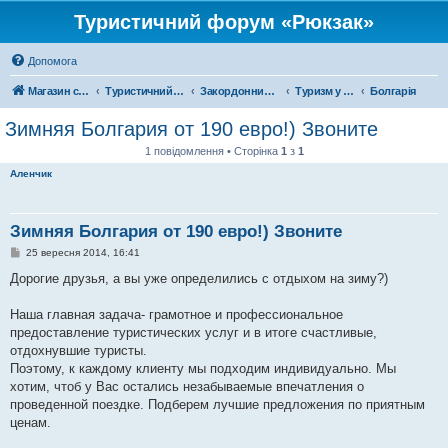
Туристичний форум «Рюкзак»
Допомога
Магазин спорядження
Туристичний форум «Рюкзак»
Закордонний туризм
Туризм у Європі
Болгарія
Зимняя Болгария от 190 евро!) Звоните
1 повідомлення • Сторінка
1
з
1
Аленчик
Зимняя Болгария от 190 евро!) Звоните
П
25 вересня 2014, 16:41
о
в
Дорогие друзья, а вы уже определились с отдыхом на зиму?)
і
д
о
Наша главная задача- грамотное и профессиональное
м
предоставление туристических услуг и в итоге счастливые,
л
е
отдохнувшие туристы.
н
Поэтому, к каждому клиенту мы подходим индивидуально. Мы
н
я
хотим, чтоб у Вас остались незабываемые впечатления о
проведенной поездке. Подберем лучшие предложения по приятным
ценам.