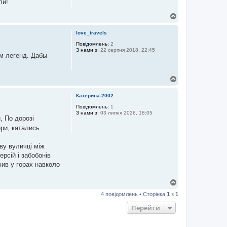
ли!
Д
о
г
love_travels
о
р
Повідомлень:
2
З нами з:
22 серпня 2018, 22:45
и
ом легенд. Дабы
Д
о
г
Катерина-2002
о
р
Повідомлень:
1
З нами з:
03 липня 2026, 18:05
и
, По дорозі
ори, катались
ву вуличці між
рсій і забобонів
жив у горах навколо
Д
о
4 повідомлень • Сторінка
1
з
1
г
о
Перейти
р
и