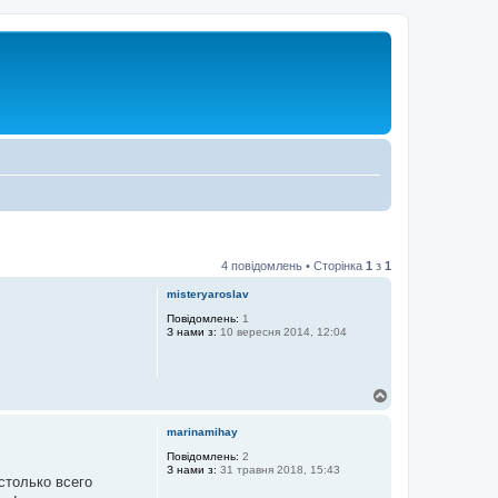
4 повідомлень • Сторінка
1
з
1
misteryaroslav
Повідомлень:
1
З нами з:
10 вересня 2014, 12:04
Д
о
г
marinamihay
о
р
Повідомлень:
2
З нами з:
31 травня 2018, 15:43
и
столько всего