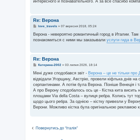
интересного и познавательного. А за все спасибо компан
д
о
м
л
е
Re: Верона
н
н
П
love_travels
»
07 вересня 2018, 05:24
я
о
в
Верона - невероятно романтичный город в Италии. Там
і
познакомиться с ними мы заказывали
услуги гида в Ве
д
о
м
л
е
Re: Верона
н
н
П
Катерина-2002
»
03 липня 2026, 18:14
я
о
в
Мені дуже сподобався звіт -
Верона – це не тільки про
і
відвідали Угорщину, Австрію, провели кіфлька днів на 
д
о
серпантинами. А потім була Верона. Пізніше Венеція і т
м
А про Верону сподобалось ось це - Кістка кита висить 
л
е
площами Via della Costa – вулиця ребра. Колись тут тор
н
щодо цього ребра. За однією – кістку привезли у Верон
н
я
Верони. Можливо кістка була оригінальною рекламою к
Повернутись до “Італія”