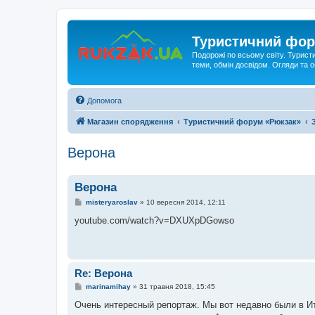
Туристичний фор
Подорожі по всьому світу. Турист
теми, обмін досвідом. Огляди та
Допомога
Магазин спорядження
Туристичний форум «Рюкзак»
Верона
Верона
П
misteryaroslav
»
10 вересня 2014, 12:11
о
в
youtube.com/watch?v=DXUXpDGowso
і
д
о
м
л
е
Re: Верона
н
н
П
marinamihay
»
31 травня 2018, 15:45
я
о
в
Очень интересный репортаж. Мы вот недавно были в Ита
і