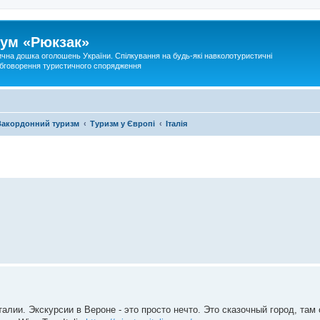
ум «Рюкзак»
ична дошка оголошень України. Спілкування на будь-які навколотуристичні
 обговорення туристичного спорядження
Закордонний туризм
Туризм у Європі
Італія
лии. Экскурсии в Вероне - это просто нечто. Это сказочный город, там 