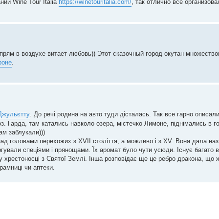
ии Wine Tour Italia
https://winetouritalia.com/
, так отлично все организова
 прям в воздухе витает любовь)) Этот сказочный город окутан множеств
роне
.
 Джульєтту
. До речі родина на авто туди дісталась. Так все гарно описали
оз. Гарда, там катались навколо озера, містечко Лимоне, піднімались в г
ам заблукали)))
над головами перехожих з XVII століття, а можливо і з XV. Вона дала наз
гували спеціями і прянощами. Їх аромат було чути усюди. Існує багато ве
у хрестоносці з Святої Землі. Інша розповідає ще це ребро дракона, що 
рамниці чи аптеки.