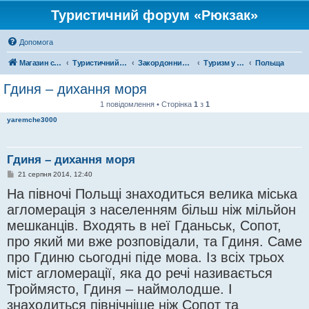
Туристичний форум «Рюкзак»
Допомога
Магазин спорядження
Туристичний форум «Рюкзак»
Закордонний туризм
Туризм у Європі
Польща
Гдиня – дихання моря
1 повідомлення • Сторінка
1
з
1
yaremche3000
Гдиня – дихання моря
П
21 серпня 2014, 12:40
о
На півночі Польщі знаходиться велика міська
в
і
агломерація з населенням більш ніж мільйон
д
о
мешканців. Входять в неї Гданьськ, Сопот,
м
л
про який ми вже розповідали, та Гдиня. Саме
е
н
про Гдиню сьогодні піде мова. Із всіх трьох
н
я
міст агломерації, яка до речі називається
Троймясто, Гдиня – наймолодше. І
знаходиться північніше ніж Сопот та