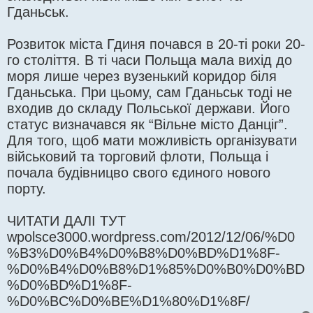
Гданьськ.
Розвиток міста Гдиня почався в 20-ті роки 20-
го століття. В ті часи Польща мала вихід до
моря лише через вузенький коридор біля
Гданьська. При цьому, сам Гданьськ тоді не
входив до складу Польської держави. Його
статус визначався як “Вільне місто Данціг”.
Для того, щоб мати можливість організувати
військовий та торговий флоти, Польща і
почала будівницво свого єдиного нового
порту.
ЧИТАТИ ДАЛІ ТУТ
wpolsce3000.wordpress.com/2012/12/06/%D0
%B3%D0%B4%D0%B8%D0%BD%D1%8F-
%D0%B4%D0%B8%D1%85%D0%B0%D0%BD
%D0%BD%D1%8F-
%D0%BC%D0%BE%D1%80%D1%8F/