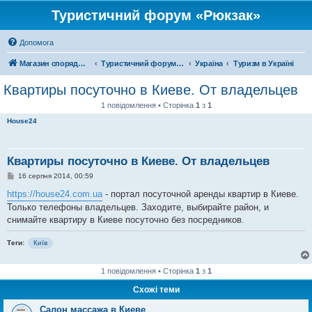
Туристичний форум «Рюкзак»
Допомога
Магазин спорядження
Туристичний форум «Рюкзак»
Україна
Туризм в Україні
Квартиры посуточно в Киеве. От владельцев
1 повідомлення • Сторінка
1
з
1
House24
Квартиры посуточно в Киеве. От владельцев
П
16 серпня 2014, 00:59
о
в
https://house24.com.ua
- портал посуточной аренды квартир в Киеве.
і
Только телефоны владельцев. Заходите, выбирайте район, и
д
о
снимайте квартиру в Киеве посуточно без посредников.
м
л
е
Теги:
Київ
н
н
я
1 повідомлення • Сторінка
1
з
1
Схожі теми
Салон массажа в Киеве