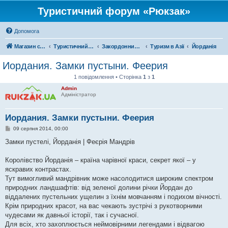
Туристичний форум «Рюкзак»
Допомога
Магазин спорядження
Туристичний форум «Рюкзак»
Закордонний туризм
Туризм в Азії
Йорданія
Иордания. Замки пустыни. Феерия
1 повідомлення • Сторінка
1
з
1
Admin
Адміністратор
Иордания. Замки пустыни. Феерия
П
09 серпня 2014, 00:00
о
в
Замки пустелі, Йорданія | Феєрія Мандрів
і
д
о
Королівство Йорданія – країна чарівної краси, секрет якої – у
м
яскравих контрастах.
л
е
Тут вимогливий мандрівник може насолодитися широким спектром
н
природних ландшафтів: від зеленої долини річки Йордан до
н
я
віддалених пустельних ущелин з їхнім мовчанням і подихом вічності.
Крім природних красот, на вас чекають зустрічі з рукотворними
чудесами як давньої історії, так і сучасної.
Для всіх, хто захоплюється неймовірними легендами і відвагою