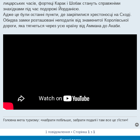
лицарських часів, фортеці Карак і Шобак стануть справжніми
знахідками під час подорожі Йорданією.
Адже це були останні пункти, де закріпилися хрестоносці на Сході.
Обидва замки розташовані неподалік від знаменитої Королівської
дороги, яка тягнеться через усю країну від Аммана до Акаби.
Головна мета туризму: «набрати побільше, забрати подалі і там все це з'їсти»!
1 повідомлення • Сторінка
1
з
1