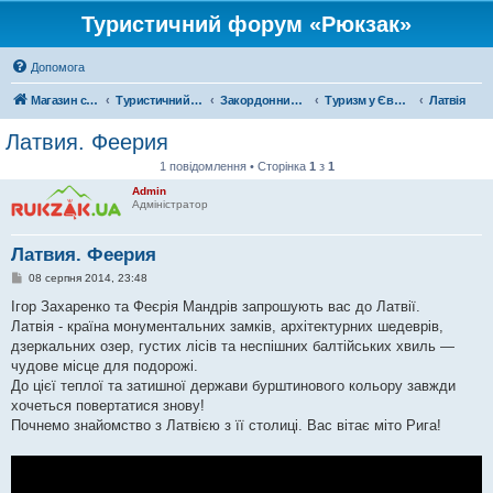
Туристичний форум «Рюкзак»
Допомога
Магазин спорядження
Туристичний форум «Рюкзак»
Закордонний туризм
Туризм у Європі
Латвія
Латвия. Феерия
1 повідомлення • Сторінка
1
з
1
Admin
Адміністратор
Латвия. Феерия
П
08 серпня 2014, 23:48
о
в
Ігор Захаренко та Феєрія Мандрів запрошують вас до Латвії.
і
Латвія - країна монументальних замків, архітектурних шедеврів,
д
о
дзеркальних озер, густих лісів та неспішних балтійських хвиль —
м
чудове місце для подорожі.
л
е
До цієї теплої та затишної держави бурштинового кольору завжди
н
хочеться повертатися знову!
н
я
Почнемо знайомство з Латвією з її столиці. Вас вітає міто Рига!