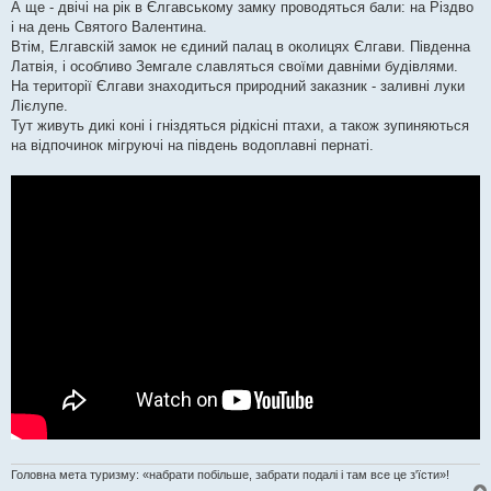
А ще - двічі на рік в Єлгавському замку проводяться бали: на Різдво
і на день Святого Валентина.
Втім, Елгавскій замок не єдиний палац в околицях Єлгави. Південна
Латвія, і особливо Земгале славляться своїми давніми будівлями.
На території Єлгави знаходиться природний заказник - заливні луки
Лієлупе.
Тут живуть дикі коні і гніздяться рідкісні птахи, а також зупиняються
на відпочинок мігруючі на південь водоплавні пернаті.
Головна мета туризму: «набрати побільше, забрати подалі і там все це з'їсти»!