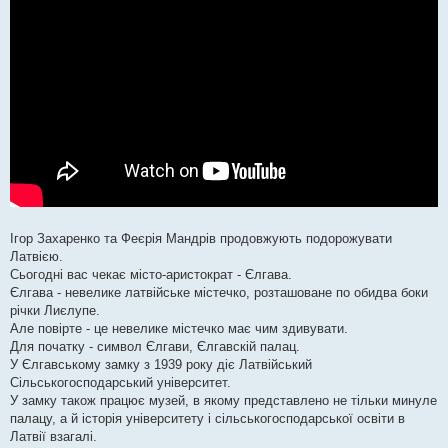
Ігор Захаренко та Феєрія Мандрів продовжують подорожувати
Латвією.
Сьогодні вас чекає місто-аристократ - Єлгава.
Єлгава - невелике латвійське містечко, розташоване по обидва боки
річки Лиєлупе.
Але повірте - це невелике містечко має чим здивувати.
Для початку - символ Єлгави, Єлгавскій палац.
У Єлгавському замку з 1939 року діє Латвійський
Сільськогосподарський університет.
У замку також працює музей, в якому представлено не тільки минуле
палацу, а й історія університету і сільськогосподарської освіти в
Латвії взагалі.