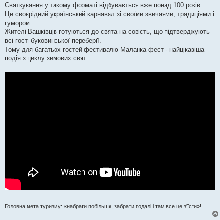
Святкування у такому форматі відбувається вже понад 100 років.
Це своєрідний український карнавал зі своїми звичаями, традиціями і
гумором.
Жителі Вашківців готуються до свята на совість, що підтверджують
всі гості буковинської переберії.
Тому для багатьох гостей фестивалю Маланка-фест - найцікавіша
подія з циклу зимових свят.
Головна мета туризму: «набрати побільше, забрати подалі і там все це з'їсти»!