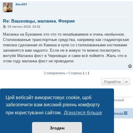
Alex007
Re: Вашковцы, маланка. Феерия
П
03 лютого 2019, 23:32
о
в
Маланка на Буковине это что то незабываемое и очень необычное.
і
Стилизованные транспортные средства, например как гладиаторская
д
о
повозка сделанная из Камаза в купе со стилизованными костюмами
м
запомнятся вам надолго. Если не в живую то можно посмотреть
л
е
вютубе Маланка фест в Черновцах и сами всё поймёте. Жаль что в
н
этом году маланка фест не проводили.
н
я
2 повідомлень • Сторінка
1
з
1
Перейти
ХТО ЗАРАЗ ОНЛАЙН
Цей вебсайт використовує cookie, щоб
Зараз переглядають цей форум:
ClaudeBot [бот ШІ]
,
Petal Search [пошуковий
забезпечити вам високий рівень комфорту
бот]
,
SERankingBacklinksBot [SEO бот]
і 0 гостей
при користуванні сайтом.
Дізнатися більше
Магазин спорядження
Туристичний форум «Рюкзак»
Команда
Працює на phpBB® Forum Software © phpBB Limited
Згоден
Конфіденційність
|
Умови