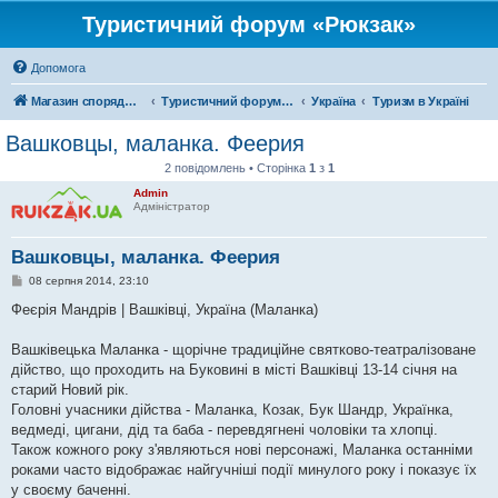
Туристичний форум «Рюкзак»
Допомога
Магазин спорядження
Туристичний форум «Рюкзак»
Україна
Туризм в Україні
Вашковцы, маланка. Феерия
2 повідомлень • Сторінка
1
з
1
Admin
Адміністратор
Вашковцы, маланка. Феерия
П
08 серпня 2014, 23:10
о
в
Феєрія Мандрів | Вашківці, Україна (Маланка)
і
д
о
Вашківецька Маланка - щорічне традиційне святково-театралізоване
м
дійство, що проходить на Буковині в місті Вашківці 13-14 січня на
л
е
старий Новий рік.
н
Головні учасники дійства - Маланка, Козак, Бук Шандр, Українка,
н
я
ведмеді, цигани, дід та баба - перевдягнені чоловіки та хлопці.
Також кожного року з'являються нові персонажі, Маланка останніми
роками часто відображає найгучніші події минулого року і показує їх
у своєму баченні.