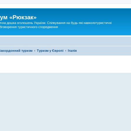
ум «Рюкзак»
ична дошка оголошень України. Спілкування на будь-які навколотуристичні
 обговорення туристичного спорядження
Закордонний туризм
Туризм у Європі
Італія