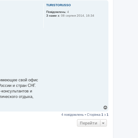
г
TURISTORUSSO
о
р
Повідомлень:
4
З нами з:
08 серпня 2014, 16:34
и
и имеющее свой офис
оссии и стран СНГ.
-консультантов и
тического отдыха,
Д
о
4 повідомлень • Сторінка
1
з
1
г
о
Перейти
р
и