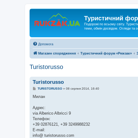
Туристичний фор
Подорожі по всьому світу. Турист
теми, обмін досвідом. Огляди та
Допомога
Магазин спорядження
Туристичний форум «Рюкзак»
Turistorusso
Turistorusso
П
TURISTORUSSO
»
08 серпня 2014, 16:40
о
в
Милан
і
д
о
Адрес:
м
via Alberico Albricci 9
л
е
Телефон:
н
+39 02876121, +39 3249988232
н
я
E-mail:
info@ turistorusso.com