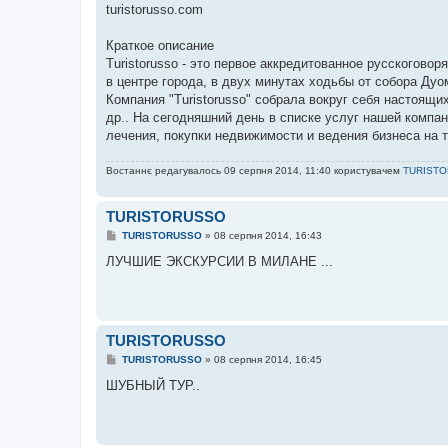
turistorusso.com
Краткое описание
Turistorusso - это первое аккредитованное русскогов
в центре города, в двух минутах ходьбы от собора Дуо
Компания "Turistorusso" собрала вокруг себя настоящи
др.. На сегодняшний день в списке услуг нашей компа
лечения, покупки недвижимости и ведения бизнеса на 
Востаннє редагувалось 09 серпня 2014, 11:40 користувачем
TURIST
TURISTORUSSO
П
TURISTORUSSO
»
08 серпня 2014, 16:43
о
в
ЛУЧШИЕ ЭКСКУРСИИ В МИЛАНЕ ...
і
д
о
м
л
е
TURISTORUSSO
н
н
П
TURISTORUSSO
»
08 серпня 2014, 16:45
я
о
в
ШУБНЫЙ ТУР..
і
д
о
м
л