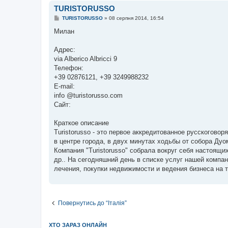
е
TURISTORUSSO
н
н
П
TURISTORUSSO
»
08 серпня 2014, 16:54
я
о
в
Милан
і
д
о
Адрес:
м
via Alberico Albricci 9
л
е
Телефон:
н
+39 02876121, +39 3249988232
н
я
E-mail:
info @turistorusso.com
Сайт:
Краткое описание
Turistorusso - это первое аккредитованное русскогов
в центре города, в двух минутах ходьбы от собора Дуо
Компания "Turistorusso" собрала вокруг себя настоящи
др.. На сегодняшний день в списке услуг нашей компа
лечения, покупки недвижимости и ведения бизнеса на 
Повернутись до “Італія”
ХТО ЗАРАЗ ОНЛАЙН