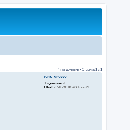
4 повідомлень • Сторінка
1
з
1
TURISTORUSSO
Повідомлень:
4
З нами з:
08 серпня 2014, 16:34