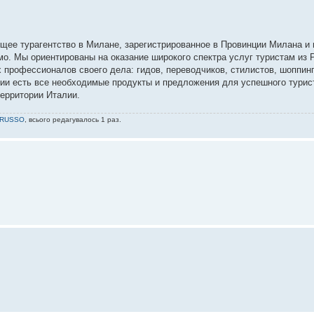
орящее турагентство в Милане, зарегистрированное в Провинции Милана 
мо. Мы ориентированы на оказание широкого спектра услуг туристам из Р
х профессионалов своего дела: гидов, переводчиков, стилистов, шоппинг
нии есть все необходимые продукты и предложения для успешного турис
территории Италии.
ORUSSO
, всього редагувалось 1 раз.