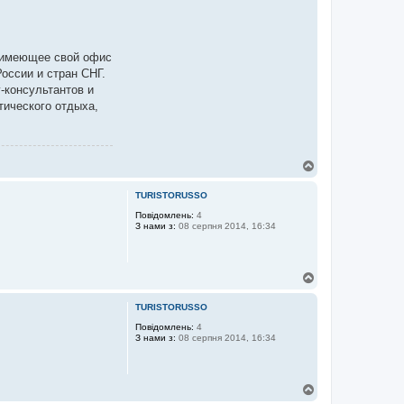
и имеющее свой офис
оссии и стран СНГ.
-консультантов и
тического отдыха,
Д
о
г
TURISTORUSSO
о
р
Повідомлень:
4
З нами з:
08 серпня 2014, 16:34
и
Д
о
г
TURISTORUSSO
о
р
Повідомлень:
4
З нами з:
08 серпня 2014, 16:34
и
Д
о