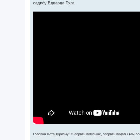
садибу Едварда Гріга.
Головна мета туризму: «набрати побільше, забрати подалі і там все