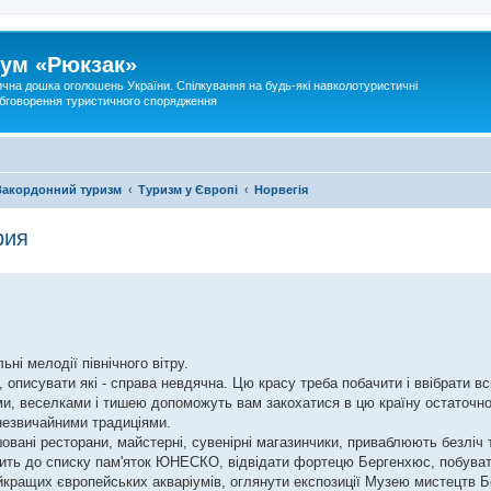
ум «Рюкзак»
ична дошка оголошень України. Спілкування на будь-які навколотуристичні
 обговорення туристичного спорядження
Закордонний туризм
Туризм у Європі
Норвегія
рия
ні мелодії північного вітру.
 описувати які - справа невдячна. Цю красу треба побачити і ввібрати в
ми, веселками і тишею допоможуть вам закохатися в цю країну остаточно
 незвичайними традиціями.
шовані ресторани, майстерні, сувенірні магазинчики, приваблюють безліч т
ить до списку пам'яток ЮНЕСКО, відвідати фортецю Бергенхюс, побуват
йкращих європейських акваріумів, оглянути експозиції Музею мистецтв Бер