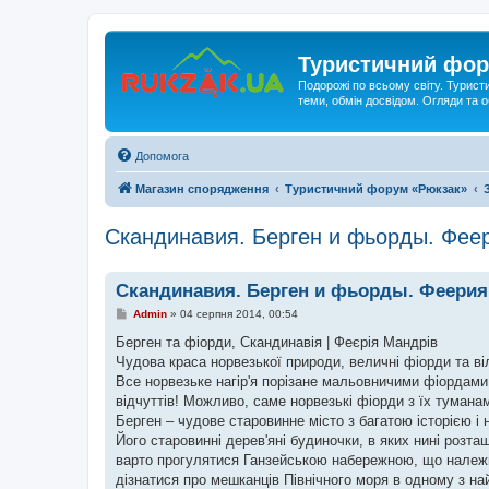
Туристичний фор
Подорожі по всьому світу. Турист
теми, обмін досвідом. Огляди та
Допомога
Магазин спорядження
Туристичний форум «Рюкзак»
Скандинавия. Берген и фьорды. Фее
Скандинавия. Берген и фьорды. Феерия
П
Admin
»
04 серпня 2014, 00:54
о
в
Берген та фіорди, Скандинавія | Феєрія Мандрів
і
Чудова краса норвезької природи, величні фіорди та віль
д
о
Все норвезьке нагір'я порізане мальовничими фіордами,
м
відчуттів! Можливо, саме норвезькі фіорди з їх тумана
л
е
Берген – чудове старовинне місто з багатою історією і
н
Його старовинні дерев'яні будиночки, в яких нині розта
н
я
варто прогулятися Ганзейською набережною, що належ
дізнатися про мешканців Північного моря в одному з на