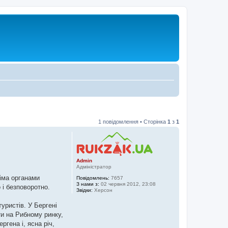
1 повідомлення • Сторінка
1
з
1
Admin
Адміністратор
сіма органами
Повідомлень:
7657
З нами з:
02 червня 2012, 23:08
 і безповоротно.
Звідки:
Херсон
уристів. У Бергені
и на Рибному ринку,
гена і, ясна річ,