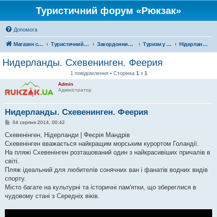
Туристичний форум «Рюкзак»
Допомога
Магазин спорядження
Туристичний форум «Рюкзак»
Закордонний туризм
Туризм у Європі
Нідерланди
Нидерланды. Схевенинген. Феерия
1 повідомлення • Сторінка
1
з
1
Admin
Адміністратор
Нидерланды. Схевенинген. Феерия
П
04 серпня 2014, 00:42
о
в
Схевенінген, Нідерланди | Феєрія Мандрів
і
Схевенінген вважається найкращим морським курортом Голандії.
д
о
На пляжі Схевенінген розташований один з найкрасивіших причалів в
м
світі.
л
е
Пляж ідеальний для любителів сонячних ван і фанатів водних видів
н
спорту.
н
я
Місто багате на культурні та історичні пам'ятки, що збереглися в
чудовому стані з Середніх віків.