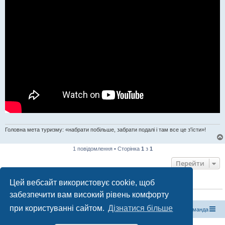
Головна мета туризму: «набрати побільше, забрати подалі і там все це з'їсти»!
1 повідомлення • Сторінка
1
з
1
Перейти
Цей вебсайт використовує cookie, щоб
ХТО ЗАРАЗ ОНЛАЙН
забезпечити вам високий рівень комфорту
Зараз переглядають цей форум:
ClaudeBot [бот ШІ]
і 0 гостей
при користуванні сайтом.
Дізнатися більше
Магазин спорядження
Туристичний форум «Рюкзак»
Команда