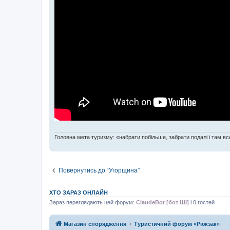
Головна мета туризму: «набрати побільше, забрати подалі і там все
Повернутись до “Угорщина”
ХТО ЗАРАЗ ОНЛАЙН
Зараз переглядають цей форум:
ClaudeBot [бот ШІ]
і 0 гостей
Магазин спорядження
Туристичний форум «Рюкзак»