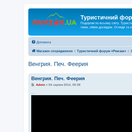
Туристичний фор
Подорожі по всьому світу. Турист
теми, обмін досвідом. Огляди та
Допомога
Магазин спорядження
Туристичний форум «Рюкзак»
Венгрия. Печ. Феерия
Венгрия. Печ. Феерия
П
Admin
»
04 серпня 2014, 00:39
о
в
...
і
д
о
м
л
е
н
н
я