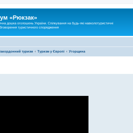
ум «Рюкзак»
ична дошка оголошень України. Спілкування на будь-які навколотуристичні
 обговорення туристичного спорядження
Закордонний туризм
Туризм у Європі
Угорщина