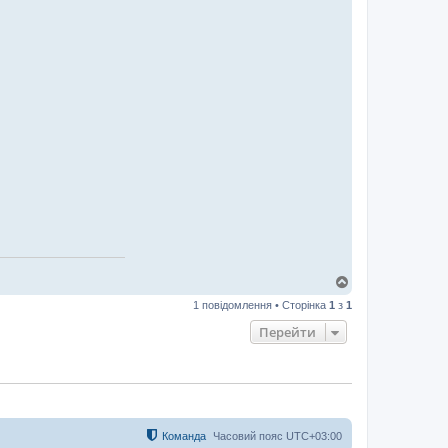
Д
о
1 повідомлення • Сторінка
1
з
1
г
о
Перейти
р
и
Команда
Часовий пояс
UTC+03:00