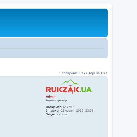
1 повідомлення • Сторінка
1
з
1
Admin
Адміністратор
Повідомлень:
7657
З нами з:
02 червня 2012, 23:08
Звідки:
Херсон