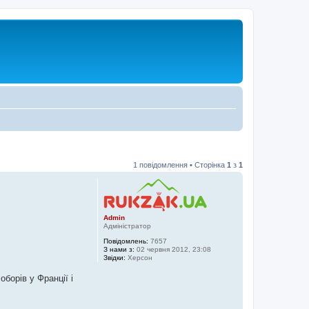
1 повідомлення • Сторінка
1
з
1
Admin
Адміністратор
Повідомлень:
7657
З нами з:
02 червня 2012, 23:08
Звідки:
Херсон
борів у Франції і