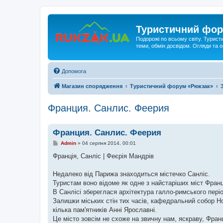
Туристичний фор
Подорожі по всьому світу. Турист
теми, обмін досвідом. Огляди та
Допомога
Магазин спорядження
Туристичний форум «Рюкзак»
Франция. Санлис. Феерия
Франция. Санлис. Феерия
П
Admin
»
04 серпня 2014, 00:01
о
в
Франція, Санліс | Феєрія Мандрів
і
д
о
Недалеко від Парижа знаходиться містечко Санліс.
м
Туристам воно відоме як одне з найстаріших міст Фран
л
е
В Санлісі збереглася архітектура галло-римського пері
н
Залишки міських стін тих часів, кафедральний собор Нот
н
я
кілька пам'ятників Анні Ярославні.
Це місто зовсім не схоже на звичну нам, яскраву, Фран