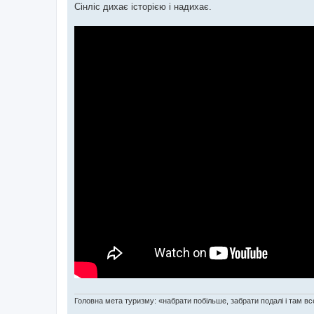
Сінліс дихає історією і надихає.
Головна мета туризму: «набрати побільше, забрати подалі і там все