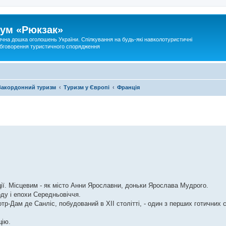
ум «Рюкзак»
ична дошка оголошень України. Спілкування на будь-які навколотуристичні
 обговорення туристичного спорядження
Закордонний туризм
Туризм у Європі
Франція
ції. Місцевим - як місто Анни Ярославни, доньки Ярослава Мудрого.
оду і епохи Середньовіччя.
р-Дам де Санліс, побудований в XII столітті, - один з перших готичних со
цію.