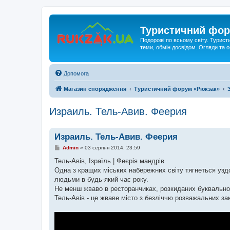
Туристичний фор
Подорожі по всьому світу. Турист
теми, обмін досвідом. Огляди та
Допомога
Магазин спорядження
Туристичний форум «Рюкзак»
Израиль. Тель-Авив. Феерия
Израиль. Тель-Авив. Феерия
П
Admin
»
03 серпня 2014, 23:59
о
в
Тель-Авів, Ізраїль | Феєрія мандрів
і
Одна з кращих міських набережних світу тягнеться уздо
д
о
людьми в будь-який час року.
м
Не менш жваво в ресторанчиках, розкиданих буквальн
л
е
Тель-Авів - це жваве місто з безліччю розважальних за
н
н
я