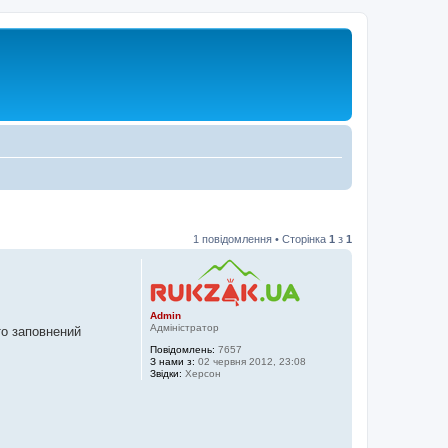
1 повідомлення • Сторінка
1
з
1
Admin
Адміністратор
то заповнений
Повідомлень:
7657
З нами з:
02 червня 2012, 23:08
Звідки:
Херсон