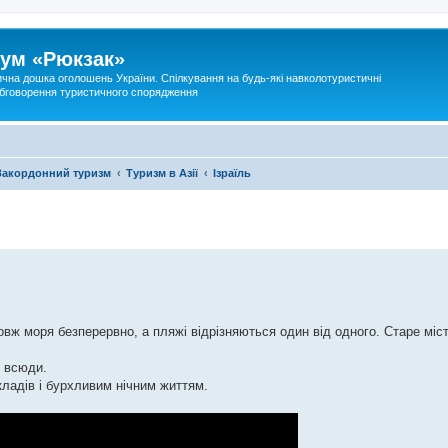
ум «Рюкзак»
ична дошка оголошень України. Спілкування на будь-які навколотуристичні
 обговорення туристичного спорядження
Закордонний туризм
Туризм в Азії
Ізраїль
вж моря безперервно, а пляжі відрізняються один від одного. Старе міс
о всюди.
кладів і бурхливим нічним життям.