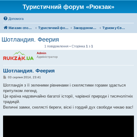
Туристичний форум «Рюкзак»
Допомога
Магазин спорядження
Туристичний форум «Рюкзак»
Закордонний туризм
Туризм у Європі
Шотландия. Феерия
1 повідомлення • Сторінка
1
з
1
Admin
Адміністратор
Шотландия. Феерия
П
03 серпня 2014, 23:41
о
в
Шотландія з її зеленими рівнинами і скелястими горами здається
і
притулком легенд.
д
о
Це країна надзвичайно багатої історії, чарівної природи і тисячолітніх
м
традицій.
л
е
Величні замки, скелясті береги, віскі і гордий дух свободи чекаю вас!
н
н
я