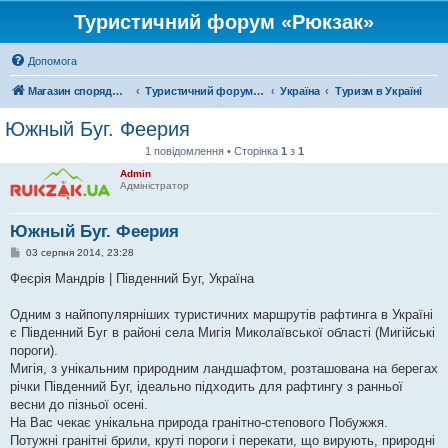
Туристичний форум «Рюкзак»
Допомога
Магазин спорядження
Туристичний форум «Рюкзак»
Україна
Туризм в Україні
Южный Буг. Феерия
1 повідомлення • Сторінка
1
з
1
Admin
Адміністратор
Южный Буг. Феерия
П
03 серпня 2014, 23:28
о
в
Феєрія Мандрів | Південний Буг, Україна
і
д
о
Одним з найпопулярніших туристичних маршрутів рафтинга в Україні
м
є Південний Буг в районі села Мигія Миколаївської області (Мигійські
л
е
пороги).
н
Мигія, з унікальним природним ландшафтом, розташована на берегах
н
я
річки Південний Буг, ідеально підходить для рафтингу з ранньої
весни до пізньої осені.
На Вас чекає унікальна природа гранітно-степового Побужжя.
Потужні гранітні брили, круті пороги і перекати, що вирують, природні