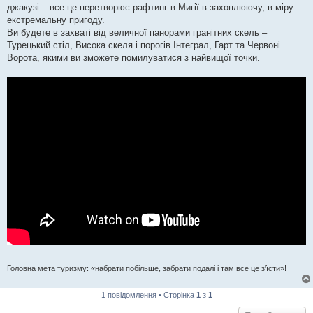
джакузі – все це перетворює рафтинг в Мигії в захоплюючу, в міру
екстремальну пригоду.
Ви будете в захваті від величної панорами гранітних скель –
Турецький стіл, Висока скеля і порогів Інтеграл, Гарт та Червоні
Ворота, якими ви зможете помилуватися з найвищої точки.
Головна мета туризму: «набрати побільше, забрати подалі і там все це з'їсти»!
1 повідомлення • Сторінка
1
з
1