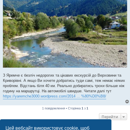
З Яремче є безліч недорогих та цікавих екскурсій до Верховини та
Криворівні. А якщо Ви хочете добратись туди самі, теж немає ніяких
проблем. Відстань біля 40 км. Реально добиратись трохи більше ніж
годину на маршрутці. На автомобілі швидше. Читати далі тут
https://yaremche3000.wordpress.com/2014 ... %80%D0%B8/
1 повідомлення • Сторінка
1
з
1
Перейти
Цей вебсайт використовує cookie, щоб
ХТО ЗАРАЗ ОНЛАЙН