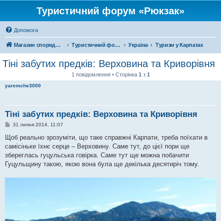
Туристичний форум «Рюкзак»
Допомога
Магазин спорядження
Туристичний форум «Рюкзак»
Україна
Туризм у Карпатах
Тіні забутих предків: Верховина та Криворівня
1 повідомлення • Сторінка
1
з
1
yaremche3000
Тіні забутих предків: Верховина та Криворівня
П
31 липня 2014, 11:07
о
в
Щоб реально зрозуміти, що таке справжні Карпати, треба поїхати в
і
самісіньке їхнє серце – Верховину. Саме тут, до цієї пори ще
д
о
збереглась гуцульська говірка. Саме тут ще можна побачити
м
Гуцульщину такою, якою вона була ще декілька десятиріч тому.
л
е
н
н
я