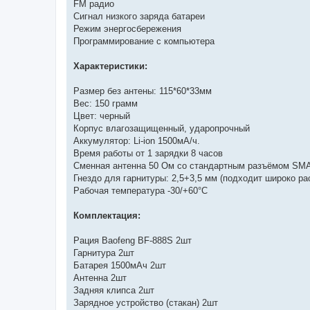
FM радио
Сигнал низкого заряда батареи
Режим энергосбережения
Программирование с компьютера
Характеристики:
Размер без антены: 115*60*33мм
Вес: 150 грамм
Цвет: черный
Корпус влагозащищенный, ударопрочный
Аккумулятор: Li-ion 1500мА/ч.
Время работы от 1 зарядки 8 часов
Сменная антенна 50 Ом со стандартным разъёмом SM
Гнездо для гарнитуры: 2,5+3,5 мм (подходит широко ра
Рабочая температура -30/+60°С
Комплектация:
Рация Baofeng BF-888S 2шт
Гарнитура 2шт
Батарея 1500мАч 2шт
Антенна 2шт
Задняя клипса 2шт
Зарядное устройство (стакан) 2шт