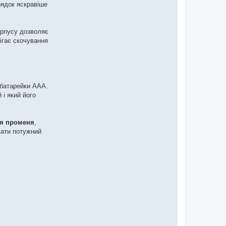
орядок яскравіше
орпусу дозволяє
ігає скочування
 батарейки ААА.
 і який його
я променя
,
вати потужний