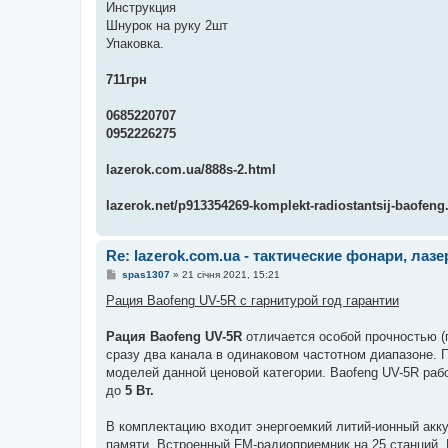
Инструкция
Шнурок на руку 2шт
Упаковка.
711грн
0685220707
0952226275
lazerok.com.ua/888s-2.html
lazerok.net/p913354269-komplekt-radiostantsij-baofeng
Re: lazerok.com.ua - тактические фонари, лаз
П
spas1307
»
21 січня 2021, 15:21
о
в
Рация Baofeng UV-5R c гарнитурой год гарантии
і
д
о
Рация Baofeng UV-5R
отличается особой прочностью (
м
сразу два канала в одинаковом частотном диапазоне.
л
е
моделей данной ценовой категории. Baofeng UV-5R раб
н
до
5 Вт.
н
я
В комплектацию входит энергоемкий литий-ионный акк
памяти. Встроенный FM-радиоприемник на 25 станций.