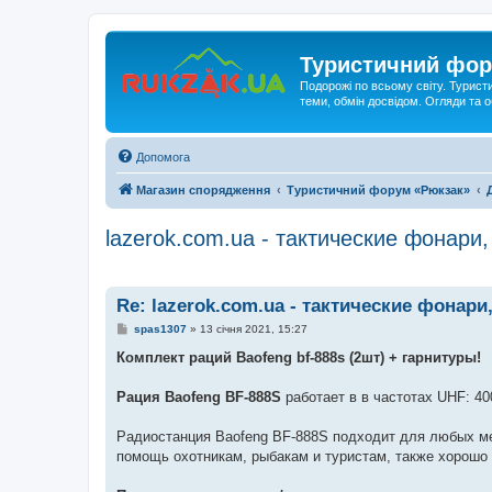
Туристичний фор
Подорожі по всьому світу. Турист
теми, обмін досвідом. Огляди та
Допомога
Магазин спорядження
Туристичний форум «Рюкзак»
lazerok.com.ua - тактические фонари
Re: lazerok.com.ua - тактические фонар
П
spas1307
»
13 січня 2021, 15:27
о
в
Комплект раций Baofeng bf-888s (2шт) + гарнитуры!
і
д
о
Рация Baofeng BF-888S
работает в в частотах UHF: 4
м
л
е
Радиостанция Baofeng BF-888S подходит для любых ме
н
помощь охотникам, рыбакам и туристам, также хорошо 
н
я