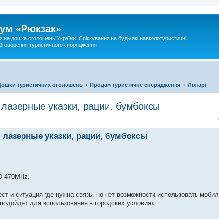
ум «Рюкзак»
ична дошка оголошень України. Спілкування на будь-які навколотуристичні
 обговорення туристичного спорядження
Дошки туристичних оголошень
Продам туристичне спорядження
Ліхтарі
, лазерные указки, рации, бумбоксы
и, лазерные указки, рации, бумбоксы
00-470MHz.
ст и ситуация где нужна связь, но нет возможности использовать моби
подойдет для использования в городских условиях.