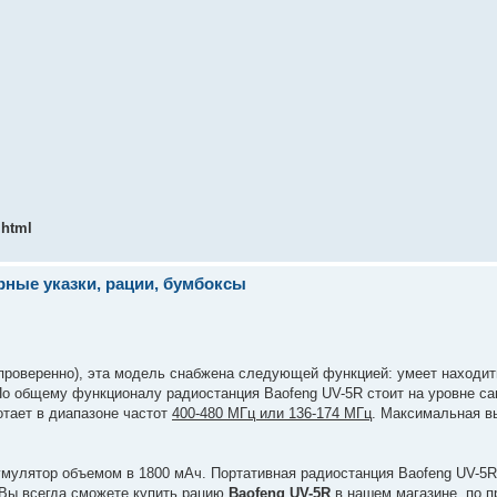
.html
ерные указки, рации, бумбоксы
проверенно), эта модель снабжена следующей функцией: умеет находит
 По общему функционалу радиостанция Baofeng UV-5R стоит на уровне с
отает в диапазоне частот
400-480 МГц или 136-174 МГц
. Максимальная в
умулятор объемом в 1800 мАч. Портативная радиостанция Baofeng UV-5R
 Вы всегда сможете купить рацию
Baofeng UV-5R
в нашем магазине, по п