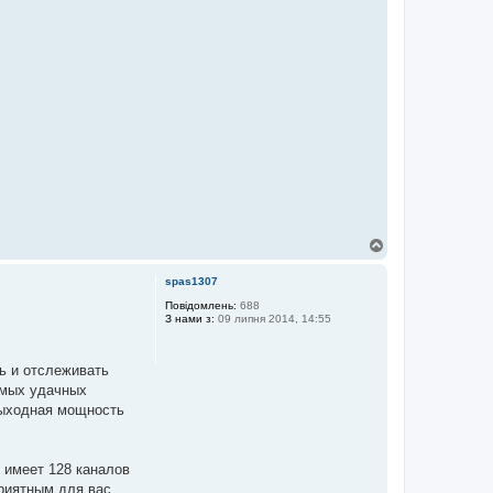
Д
о
г
spas1307
о
р
Повідомлень:
688
З нами з:
09 липня 2014, 14:55
и
ь и отслеживать
амых удачных
ыходная мощность
 имеет 128 каналов
риятным для вас