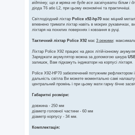
відтінку, що в мряка не буде все засвічувати білим і 
л
е
діода Т6 або L2, при цьому економічні та практичніші.
н
н
я
Світлодіодний ліхтар
Police x92-hp70
має міцний метал
впевнено тримати ліхтар навіть в мокрих рукавичках, в
ліхтаря на похилих поверхнях і ковзання в руці.
Тактичний ліхтар Police X92
має
3 режими
: максимал
Ліхтар Police X92 працює на двох літій-іонному
акумуля
Заряджати акумулятор можна за допомогою шнура
US
залишок, Вам підкажуть індикатори на корпусі ліхтаря.
Poliсe X92-HP70 забезпечений потужним рефлектором 
дальність світла Ви можете моментально самі налашту
центральний промінь і при цьому мати гарну бічне засві
Габаритні розміри:
довжина - 250 мм
діаметр головної частини - 60 мм
діаметр корпусу - 34 мм.
Комплектація: