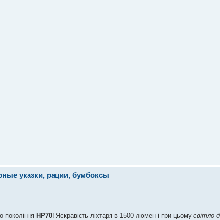
ерные указки, рации, бумбоксы
о покоління
HP70
! Яскравість ліхтаря в 1500 люмен і при цьому
світло д