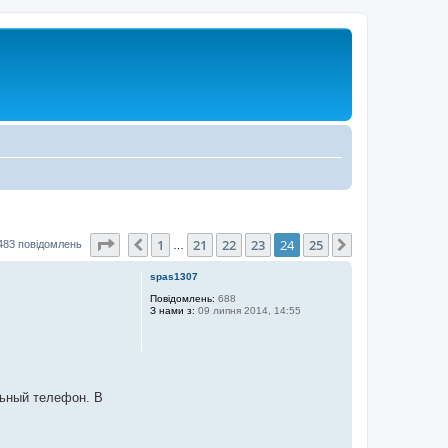
Сторінка
24
з
25
1
21
22
23
24
25
Поперед.
Далі
483 повідомлень
…
spas1307
Повідомлень:
688
З нами з:
09 липня 2014, 14:55
льный телефон. В