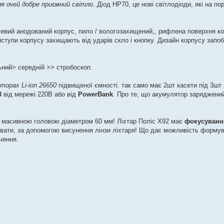
для очей добре приємний світло
. Діод HP70, це нові світлодіоди, які на п
евий анодований корпус, пило / вологозахищений,, рифлена поверхня к
иступи корпусу захищають від ударів скло і кнопку. Дизайн корпусу запоб
ьний> середній >> стробоскоп.
торах Li-ion 26650
підвищеної ємності. так само має 2шт касети під 3шт
B
від мережі 220В або від
PowerBank
. Про те, що акумулятор заряджений
і масивною головою діаметром 60 мм! Ліхтар Поліс X92 має
фокусуванн
вати, за допомогою висунення лінзи ліхтаря! Що дає можливість форму
чення.