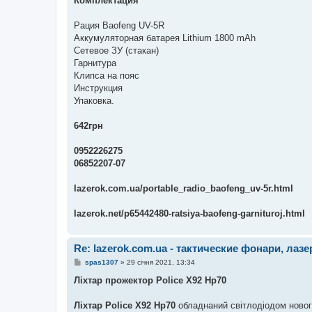
Комплектация
Рация Baofeng UV-5R
Аккумуляторная батарея Lithium 1800 mAh
Сетевое ЗУ (стакан)
Гарнитура
Клипса на пояс
Инструкция
Упаковка.
642грн
0952226275
06852207-07
lazerok.com.ua/portable_radio_baofeng_uv-5r.html
lazerok.net/p65442480-ratsiya-baofeng-garnituroj.html
Re: lazerok.com.ua - тактические фонари, лаз
П
spas1307
»
29 січня 2021, 13:34
о
в
Ліхтар прожектор Police X92 Hp70
і
д
о
Ліхтар Police X92 Hp70
обладнаний світлодіодом новог
м