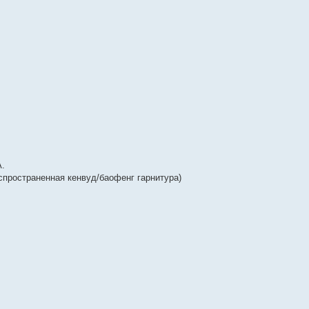
A.
спространенная кенвуд/баофенг гарнитура)