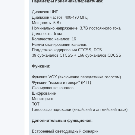
Параметры приемника/передатчика:
Диапазон UHF
Диапазон частот: 400-470 МГц
Мощность: 5 Вт
Номинально напряжение: 3.7В постоянного тока
Дальность: 5 км
Количество каналов: 16
Режим сканирования каналов.
Поддержка кодирования CTCSS, DCS
39 субканалов CTCSS + 166 субканалов CDCSS
Функции:
Функция VOX (включение передатчика голосом)
Функция "нажми и говори" (PTT)
Сканирование каналов
Шифрование
Мониторинг
ТОТ
Голосовые подсказки (китайский и английский язык)
Дополнительный функционал:
Встроенный светодиодный фонарик