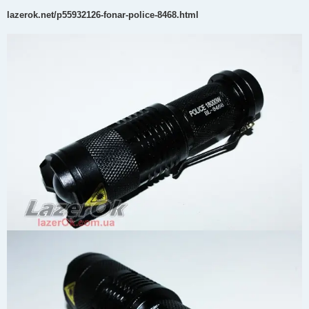
lazerok.net/p55932126-fonar-police-8468.html