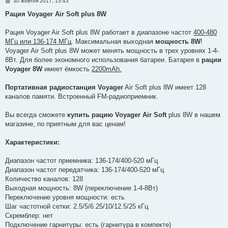
П
30 жовтня 2017, 15:43
о
в
Рация Voyager Air Soft plus 8W
і
д
о
Рация Voyager Air Soft plus 8W работает в диапазоне частот
400-480
м
МГц или 136-174 МГц
. Максимальная выходная
мощность 8W
!
л
е
Voyager Air Soft plus 8W может менять мощность в трех уровнях 1-4-
н
8Вт. Для более экономного использования батареи. Батарея в
рации
н
я
Voyager 8W
имеет ёмкость
2200mAh.
Портативная радиостанция Voyager
Air Soft plus 8W имеет 128
каналов памяти. Встроенный FM-радиоприемник.
Вы всегда сможете
купить рацию Voyager Air Soft
plus 8W в нашем
магазине, по приятным для вас ценам!
Характеристики:
Диапазон частот приемника: 136-174/400-520 мГц
Диапазон частот передатчика: 136-174/400-520 мГц
Количество каналов: 128
Выходная мощность: 8W (переключение 1-4-8Вт)
Переключение уровня мощности: есть
Шаг частотной сетки: 2.5/5/6.25/10/12.5/25 кГц
Скремблер: нет
Подключение гарнитуры: есть (гарнитура в компекте)