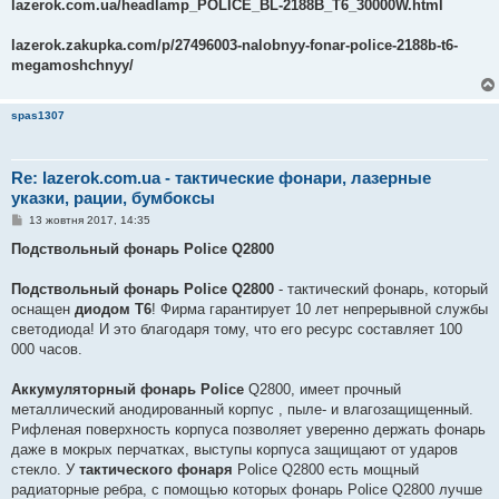
lazerok.com.ua/headlamp_POLICE_BL-2188B_T6_30000W.html
lazerok.zakupka.com/p/27496003-nalobnyy-fonar-police-2188b-t6-
megamoshchnyy/
spas1307
Re: lazerok.com.ua - тактические фонари, лазерные
указки, рации, бумбоксы
П
13 жовтня 2017, 14:35
о
в
Подствольный фонарь Police Q2800
і
д
о
Подствольный фонарь Police Q2800
- тактический фонарь, который
м
оснащен
диодом Т6
! Фирма гарантирует 10 лет непрерывной службы
л
е
светодиода! И это благодаря тому, что его ресурс составляет 100
н
000 часов.
н
я
Аккумуляторный фонарь Police
Q2800, имеет прочный
металлический анодированный корпус , пыле- и влагозащищенный.
Рифленая поверхность корпуса позволяет уверенно держать фонарь
даже в мокрых перчатках, выступы корпуса защищают от ударов
стекло. У
тактического фонаря
Police Q2800 есть мощный
радиаторные ребра, с помощью которых фонарь Police Q2800 лучше