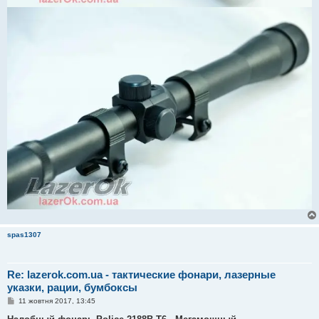
spas1307
Re: lazerok.com.ua - тактические фонари, лазерные
указки, рации, бумбоксы
П
11 жовтня 2017, 13:45
о
в