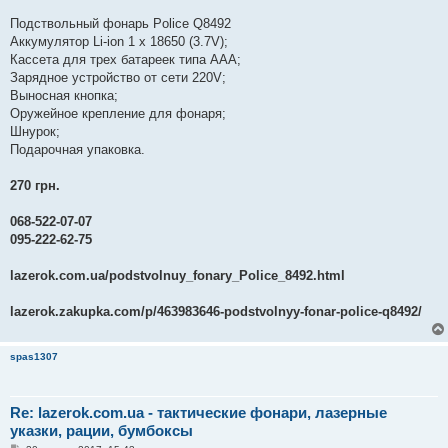
Подствольный фонарь Police Q8492
Аккумулятор Li-ion 1 х 18650 (3.7V);
Кассета для трех батареек типа ААА;
Зарядное устройство от сети 220V;
Выносная кнопка;
Оружейное крепление для фонаря;
Шнурок;
Подарочная упаковка.
270 грн.
068-522-07-07
095-222-62-75
lazerok.com.ua/podstvolnuy_fonary_Police_8492.html
lazerok.zakupka.com/p/463983646-podstvolnyy-fonar-police-q8492/
spas1307
Re: lazerok.com.ua - тактические фонари, лазерные
указки, рации, бумбоксы