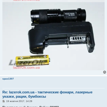
spas1307
Re: lazerok.com.ua - тактические фонари, лазерные
указки, рации, бумбоксы
П
19 жовтня 2017, 14:28
о
в