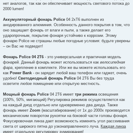
е
нет аналогов, так как он обеспечивает мощность светового потока до
н
2000 lumen!
н
я
Аккумуляторный фонарь Police
04 2хT6 выполнен из
анодированного алюминия. Особенность данного покрытия в том, что
оно защищает фонарь от влаги и пыли, а также делает его
ударопрочным, покрытие фонаря устойчиво к коррозии. Этому
фонарю Police не страшны любые погодные условия: будьте уверены
– он Вас не подведет!
Фонарь Police 04 2T6
- это универсальная и практичная модель
фонарей. Данный фонарь может использоваться как
велосипедная
фара
, крепление в комплекте. Или же вы можете использовать его
как
Power Bank
- он зарядит любой ваш телефон или гаджет, очень
удобно!
Светодиодный фонарь Police
04 2T6 Вы без труда
осветите любое помещение или открытую местность.
Мощный фонарь Police
04 2T6 имеет
три режима
освещения
(100%, 50%, мигающий) Регулировка режимов осуществляется как
на каждый диод отдельно или одновременно два диода. Также
фонарь имеет
Zoom
(масштабирование) от 1х до 2000х производится
механическим поворотом рукоятки на боковой части головы фонаря.
Фокусировочная линза дает возможность изменять угол рассеивания
света от широкого пятна до узконаправленного луча.
Каждая линза
имеет отдельную регулировку зумирования!