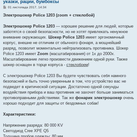
указки, рации, бумбоксы
П
01 листопада 2017, 14:34
о
в
Электрошокер Police 1203 (zoom + стеклобой)
і
д
о
Электрошокер Police 1203
— хорошее решение для людей, которые
м
заботятся о своей безопасности, но не хотят привлекать ненужное
л
е
внимание окружающих.
Шокер Police 1203
имеет эргономичный
н
корпус, внешне не отличим от обычного фонаря, а мощнейший
н
я
разряд, позволит моментально нейтрализовать противника. Шокер
Police 1203 имеет
Zoom
(масштабирования) от 1х до 2000х.
Масштабирование легко произвести движением одной руки. Также
шокер оснащен в торце корпуса -
стеклобоем
!
С электрошокер Police 1203 Вы будете чувствовать себя намного
безопасней и быть точно уверенным в том, что устройство вас не
подведет в критической ситуации. Достаточно одной секунды
воздействия прибора и ваш противник не захочет больше заниматься
противоправными действиями. Так же
фонарик электрошокер
очень
хорошо подходит для защиты от бездомных собак!
Характеристики:
Напряжение разряда: 80 000 KV
Светодиод Cree XPE Q5
Толщина пробоя одежды: 80 мм