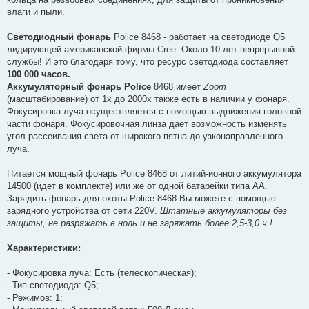
влаги и пыли.
Светодиодный фонарь
Police 8468 - работает на
светодиоде Q5
лидирующей американской фирмы Cree. Около 10 лет непрерывной
службы! И это благодаря тому, что ресурс светодиода составляет
100 000 часов.
Аккумуляторный фонарь Police
8468 имеет
Zoom
(масштабирование) от 1х до 2000х также есть в наличии у фонаря.
Фокусировка луча осуществляется с помощью выдвижения головной
части фонаря. Фокусировочная линза дает возможность изменять
угол рассеивания света от широкого пятна до узконаправленного
луча.
Питается мощный фонарь Police 8468 от литий-ионного аккумулятора
14500 (идет в комплекте) или же от одной батарейки типа АА.
Зарядить фонарь для охоты Police 8468 Вы можете с помощью
зарядного устройства от сети 220V.
Штатные аккумуляторы без
защиты, не разряжать в ноль и не заряжать более 2,5-3,0 ч.!
Характеристики:
- Фокусировка луча: Есть (телескопическая);
- Тип светодиода: Q5;
- Режимов: 1;