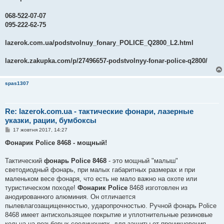
068-522-07-07
095-222-62-75
lazerok.com.ua/podstvolnuy_fonary_POLICE_Q2800_L2.html
lazerok.zakupka.com/p/27496657-podstvolnyy-fonar-police-q2800/
spas1307
Re: lazerok.com.ua - тактические фонари, лазерные
указки, рации, бумбоксы
П
17 жовтня 2017, 14:27
о
в
Фонарик Police 8468 - мощный!
і
д
о
Тактический
фонарь Police 8468
- это мощный "малыш"
м
светодиодный фонарь, при малых габаритных размерах и при
л
е
маленьком весе фонаря, что есть не мало важно на охоте или
н
туристическом походе!
Фонарик Police
8468 изготовлен из
н
я
анодированного алюминия. Он отличается
пылевлагозащищенностью, ударопрочностью. Ручной фонарь Police
8468 имеет антискользящее покрытие и уплотнительные резиновые
кольца на резьбовых соединениях, для защиты от проникновения