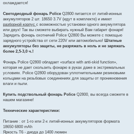
охлаждается!
Светодиодный фонарь Police
Q2800 питается от литий-ионных
аккумуляторов 2 шт. 18650 3.7V (идут в комплекте) и имеет
разборной корпус
с возможностью установки одного аккумулятора
или двух! Так вы сможете выбирать нужный Вам габарит фонаря!
Зарядить фонарь охотничий Police Q2800 Вы можете с помощью
зарядного устройства от сети 220V или автомобильно!
Штатные
аккумуляторы без защиты, не разряжать в ноль и не заряжать
более 2,5-3,0 ч.!
Фонарь Police Q2800 обладает «surface with anti-skid function»,
которая не дает скользить фонарю в руках даже в экстремальных
условиях. Police Q2800 оборудован уплотнительными резиновыми
кольцами на резьбовых соединениях для защиты от проникновения
влаги и пыли.
Купить подствольный фонарь Police
Q2800, вы всегда сможете в
нашем магазине!
Технические характеристики:
Питание : от 1-го или 2-х литий-ионных аккумуляторов формата
18650 6800 mAh
Яркость Т6 - диода до 1400 люмен