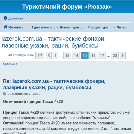
Туристичний форум «Рюкзак»
Допомога
Магазин спорядження
Туристичний форум «Рюкзак»
Дошки туристичних оголошень
Продам туристичне спорядження
Ліхтарі
lazerok.com.ua - тактические фонари,
лазерные указки, рации, бумбоксы
Сторінка
15
з
25
1
13
14
15
16
17
25
Поперед.
Дал
483 повідомлень
…
…
spas1307
Re: lazerok.com.ua - тактические фонари,
лазерные указки, рации, бумбоксы
П
09 жовтня 2017, 14:29
о
в
Оптический прицел Tasco 4х20
і
д
о
Прицел Tasco 4х20
сегмент доступных оптических прицелов, но уже
м
уверенно зарекомендовавших себя, как рабочие "машины".
л
е
Оптический прицел Tasco 4х20 имеет возможность поправок,
н
горизонтали/вертикали. В комплекте идут крепления 2 шт. "ласточкин
н
я
хвост" 11мм!