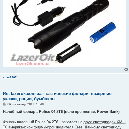
spas1307
Re: lazerok.com.ua - тактические фонари, лазерные
указки, рации, бумбоксы
П
06 листопада 2017, 16:48
о
в
Налобный фонарь Police 04 2T6 (вело крепление, Power Bank)
і
д
о
Фонарь налобный Police 04 2T6 , работает на
двух светодиодах XM-L
м
T6
американской фирмы-производителя Cree. Данному светодиоду
л