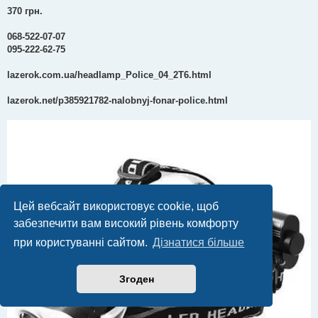
370 грн.
068-522-07-07
095-222-62-75
lazerok.com.ua/headlamp_Police_04_2T6.html
lazerok.net/p385921782-nalobnyj-fonar-police.html
Цей вебсайт використовує cookie, щоб
забезпечити вам високий рівень комфорту
при користуванні сайтом.
Дізнатися більше
Згоден