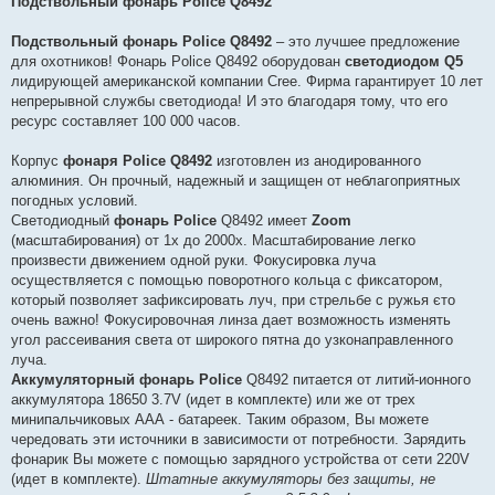
Подствольный фонарь Police Q8492
і
д
о
Подствольный фонарь Police Q8492
– это лучшее предложение
м
для охотников! Фонарь Police Q8492 оборудован
светодиодом Q5
л
е
лидирующей американской компании Cree. Фирма гарантирует 10 лет
н
непрерывной службы светодиода! И это благодаря тому, что его
н
я
ресурс составляет 100 000 часов.
Корпус
фонаря Police Q8492
изготовлен из анодированного
алюминия. Он прочный, надежный и защищен от неблагоприятных
погодных условий.
Светодиодный
фонарь Police
Q8492 имеет
Zoom
(масштабирования) от 1х до 2000х. Масштабирование легко
произвести движением одной руки. Фокусировка луча
осуществляется с помощью поворотного кольца с фиксатором,
который позволяет зафиксировать луч, при стрельбе с ружья єто
очень важно! Фокусировочная линза дает возможность изменять
угол рассеивания света от широкого пятна до узконаправленного
луча.
Аккумуляторный фонарь Police
Q8492 питается от литий-ионного
аккумулятора 18650 3.7V (идет в комплекте) или же от трех
минипальчиковых ААА - батареек. Таким образом, Вы можете
чередовать эти источники в зависимости от потребности. Зарядить
фонарик Вы можете с помощью зарядного устройства от сети 220V
(идет в комплекте).
Штатные аккумуляторы без защиты, не