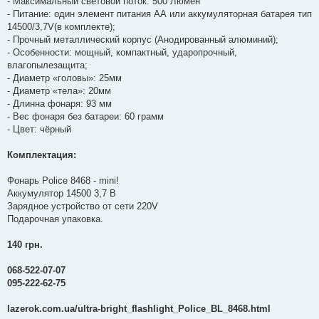
- Максимальный световой поток: 500 Люмен
- Питание: один элемент питания АА или аккумуляторная батарея тип
14500/3,7V(в комплекте);
- Прочный металлический корпус (Анодированный алюминий);
- Особенности: мощный, компактный, ударопрочный,
влагопылезащита;
- Диаметр «головы»: 25мм
- Диаметр «тела»: 20мм
- Длинна фонаря: 93 мм
- Вес фонаря без батареи: 60 грамм
- Цвет: чёрный
Комплектация:
Фонарь Police 8468 - mini!
Аккумулятор 14500 3,7 В
Зарядное устройство от сети 220V
Подарочная упаковка.
140 грн.
068-522-07-07
095-222-62-75
lazerok.com.ua/ultra-bright_flashlight_Police_BL_8468.html