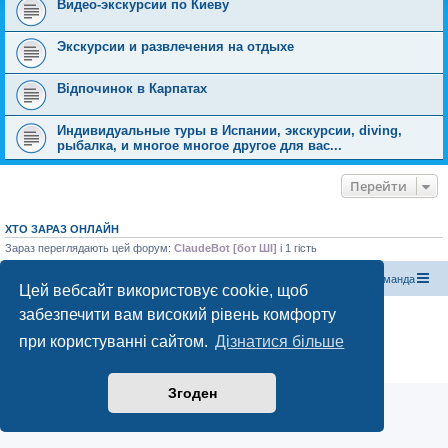
Видео-экскурсии по Киеву
Экскурсии и развлечения на отдыхе
Відпочинок в Карпатах
Индивидуальные туры в Испании, экскурсии, diving,
рыбалка, и многое многое другое для вас...
Перейти
ХТО ЗАРАЗ ОНЛАЙН
Зараз переглядають цей форум:
ClaudeBot [бот ШІ]
і 1 гість
Магазин спорядження
Туристичний форум «Рюкзак»
Команда
Цей вебсайт використовує cookie, щоб
забезпечити вам високий рівень комфорту
Працює на phpBB® Forum Software © phpBB Limited
Конфіденційність
|
Умови
при користуванні сайтом.
Дізнатися більше
Згоден