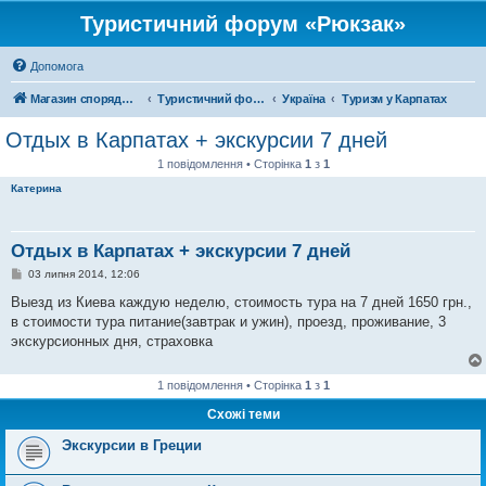
Туристичний форум «Рюкзак»
Допомога
Магазин спорядження
Туристичний форум «Рюкзак»
Україна
Туризм у Карпатах
Отдых в Карпатах + экскурсии 7 дней
1 повідомлення • Сторінка
1
з
1
Катерина
Отдых в Карпатах + экскурсии 7 дней
П
03 липня 2014, 12:06
о
в
Выезд из Киева каждую неделю, стоимость тура на 7 дней 1650 грн.,
і
в стоимости тура питание(завтрак и ужин), проезд, проживание, 3
д
о
экскурсионных дня, страховка
м
л
е
1 повідомлення • Сторінка
1
з
1
н
н
Схожі теми
я
Экскурсии в Греции