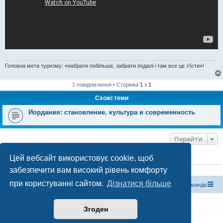
Головна мета туризму: «набрати побільше, забрати подалі і там все це з'їсти»!
1 повідомлення • Сторінка
1
з
1
Схожі теми
Иордания: становление, культура и современность
Перейти
Цей вебсайт використовує cookie, щоб
ХТО ЗАРАЗ ОНЛАЙН
забезпечити вам високий рівень комфорту
Зараз переглядають цей форум:
ClaudeBot [бот ШІ]
і 0 гостей
при користуванні сайтом.
Дізнатися більше
Магазин спорядження
Туристичний форум «Рюкзак»
Команда
Працює на phpBB® Forum Software © phpBB Limited
Згоден
Конфіденційність
|
Умови