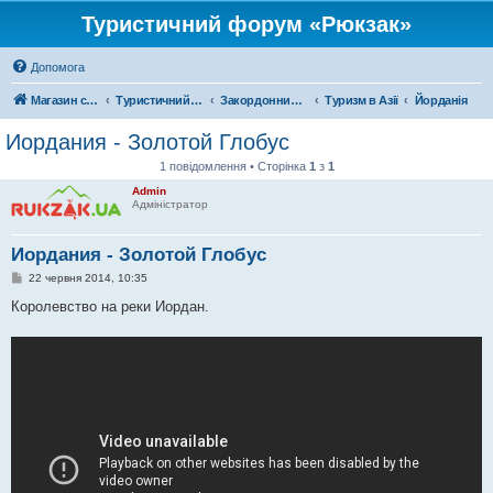
Туристичний форум «Рюкзак»
Допомога
Магазин спорядження
Туристичний форум «Рюкзак»
Закордонний туризм
Туризм в Азії
Йорданія
Иордания - Золотой Глобус
1 повідомлення • Сторінка
1
з
1
Admin
Адміністратор
Иордания - Золотой Глобус
П
22 червня 2014, 10:35
о
в
Королевство на реки Иордан.
і
д
о
м
л
е
н
н
я