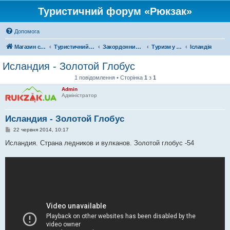
Туристичний форум «Рюкзак»
Допомога
Магазин спорядження
Туристичний форум «Рюкзак»
Закордонний туризм
Туризм у Європі
Ісландія
Исландия - Золотой Глобус
1 повідомлення • Сторінка
1
з
1
Admin
Адміністратор
Исландия - Золотой Глобус
П
22 червня 2014, 10:17
о
в
Исландия. Страна ледников и вулканов. Золотой глобус -54
і
д
о
м
л
е
н
н
я