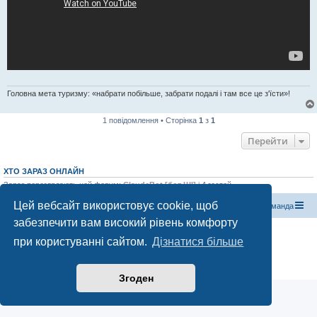
Головна мета туризму: «набрати побільше, забрати подалі і там все це з'їсти»!
1 повідомлення • Сторінка
1
з
1
Перейти
ХТО ЗАРАЗ ОНЛАЙН
Зараз переглядають цей форум:
ClaudeBot [бот ШІ]
і 4 гостей
Цей вебсайт використовує cookie, щоб
Магазин спорядження
Туристичний форум «Рюкзак»
Команда
забезпечити вам високий рівень комфорту
Працює на phpBB® Forum Software © phpBB Limited
при користуванні сайтом.
Дізнатися більше
Конфіденційність
|
Умови
Згоден