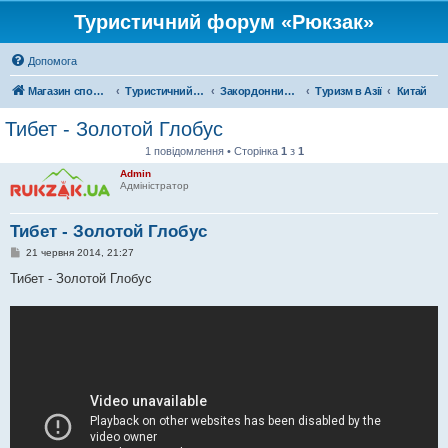
Туристичний форум «Рюкзак»
Допомога
Магазин спорядження
Туристичний форум «Рюкзак»
Закордонний туризм
Туризм в Азії
Китай
Тибет - Золотой Глобус
1 повідомлення • Сторінка
1
з
1
Admin
Адміністратор
Тибет - Золотой Глобус
П
21 червня 2014, 21:27
о
в
Тибет - Золотой Глобус
і
д
о
м
л
е
н
н
я