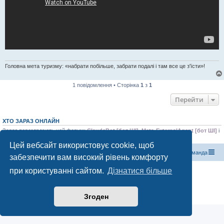
Головна мета туризму: «набрати побільше, забрати подалі і там все це з'їсти»!
1 повідомлення • Сторінка
1
з
1
Перейти
ХТО ЗАРАЗ ОНЛАЙН
Зараз переглядають цей форум:
ClaudeBot [бот ШІ]
,
Meta-ExternalAgent [бот ШІ]
і
0 гостей
Цей вебсайт використовує cookie, щоб
Магазин спорядження
Туристичний форум «Рюкзак»
Команда
забезпечити вам високий рівень комфорту
при користуванні сайтом.
Дізнатися більше
Працює на phpBB® Forum Software © phpBB Limited
Конфіденційність
|
Умови
Згоден