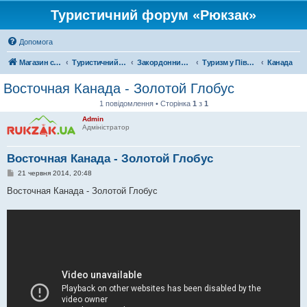
Туристичний форум «Рюкзак»
Допомога
Магазин спорядження
Туристичний форум «Рюкзак»
Закордонний туризм
Туризм у Північній Америці
Канада
Восточная Канада - Золотой Глобус
1 повідомлення • Сторінка
1
з
1
Admin
Адміністратор
Восточная Канада - Золотой Глобус
П
21 червня 2014, 20:48
о
в
Восточная Канада - Золотой Глобус
і
д
о
м
л
е
н
н
я