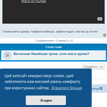
Головна мета туризму: «набрати побільше, забрати подалі і там все це з'їсти»!
1 повідомлення • Сторінка
1
з
1
Схожі теми
Восточная Ликийская тропа: соло или в группе?
Перейти
Цей вебсайт використовує cookie, щоб
ХТО ЗАРАЗ ОНЛАЙН
забезпечити вам високий рівень комфорту
Зараз переглядають цей форум:
ClaudeBot [бот ШІ]
і 0 гостей
при користуванні сайтом.
Дізнатися більше
Магазин спорядження
Туристичний форум «Рюкзак»
Команда
Працює на phpBB® Forum Software © phpBB Limited
Згоден
Конфіденційність
|
Умови