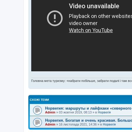
Головна мета туризму: «набрати побільше, забрати подалі і там все
СХОЖІ ТЕМИ
Норвегия: маршруты и лайфхаки «северного
Admin
»
03 жовтня 2019, 08:13
» в
Норвегія
Норвегия. Богатая и очень красивая. Больш
Admin
»
16 листопада 2021, 14:36
» в
Норвегія