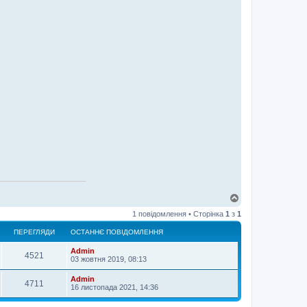
Д
о
1 повідомлення • Сторінка
1
з
1
г
о
ПЕРЕГЛЯДИ
ОСТАННЄ ПОВІДОМЛЕННЯ
р
и
Admin
4521
03 жовтня 2019, 08:13
Admin
4711
16 листопада 2021, 14:36