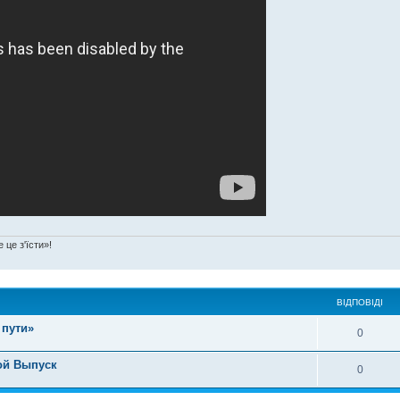
 це з'їсти»!
ВІДПОВІДІ
 пути»
0
ой Выпуск
0