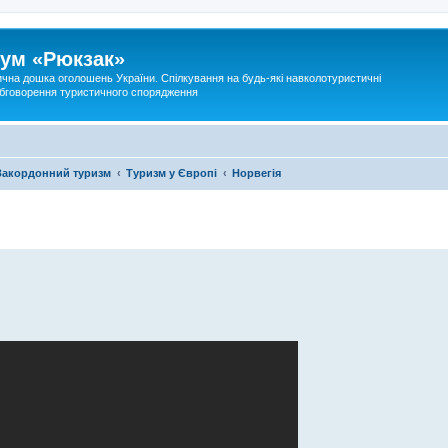
ум «Рюкзак»
ична дошка оголошень України. Спілкування на будь-які навколотуристичні
 обговорення туристичного спорядження
Закордонний туризм
Туризм у Європі
Норвегія