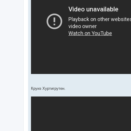
Круиз Хуртигрутен.