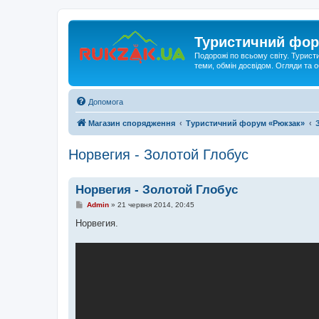
Туристичний фор
Подорожі по всьому світу. Турист
теми, обмін досвідом. Огляди та
Допомога
Магазин спорядження
Туристичний форум «Рюкзак»
Норвегия - Золотой Глобус
Норвегия - Золотой Глобус
П
Admin
»
21 червня 2014, 20:45
о
в
Норвегия.
і
д
о
м
л
е
н
н
я