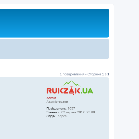
1 повідомлення • Сторінка
1
з
1
Admin
Адміністратор
Повідомлень:
7657
З нами з:
02 червня 2012, 23:08
Звідки:
Херсон