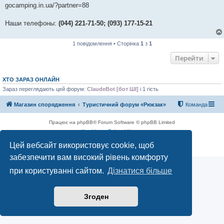
gocamping.in.ua/?partner=88
Наши телефоны:
(044) 221-71-50; (093) 177-15-21
1 повідомлення • Сторінка
1
з
1
Перейти
ХТО ЗАРАЗ ОНЛАЙН
Зараз переглядають цей форум:
ClaudeBot [бот ШІ]
і 1 гість
Магазин спорядження
Туристичний форум «Рюкзак»
Команда
Працює на phpBB® Forum Software © phpBB Limited
Конфіденційність
|
Умови
Цей вебсайт використовує cookie, щоб
забезпечити вам високий рівень комфорту
при користуванні сайтом.
Дізнатися більше
Згоден