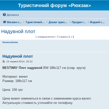
Туристичний форум «Рюкзак»
Допомога
Магазин спорядження
Туристичний форум «Рюкзак»
Дошки туристичних оголошень
Продам туристичне спорядження
Водний спорт
Надувной плот
1 повідомлення • Сторінка
1
з
1
iloveextreme
Надувной плот
П
14 червня 2014, 16:12
о
в
BESTWAY
Плот надувной
BW 188х117 см (спар. круги)
і
д
о
Материал: винил
м
Размер: 188х117 см
л
е
н
Цена: 156 грн
н
я
Цена может измениться в связи с изменением курса валют.
Актуальную стоимость уточняйте по телефону.