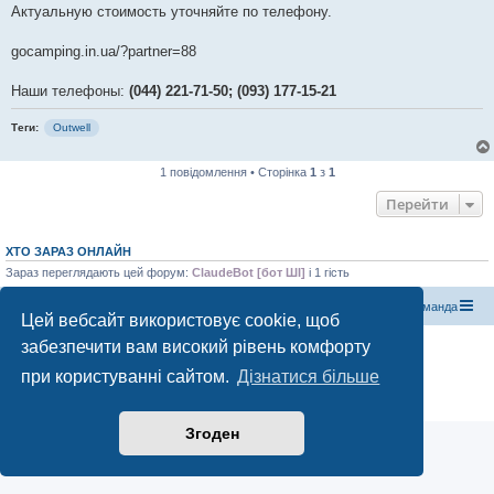
Актуальную стоимость уточняйте по телефону.
gocamping.in.ua/?partner=88
Наши телефоны:
(044) 221-71-50; (093) 177-15-21
Теги:
Outwell
1 повідомлення • Сторінка
1
з
1
Перейти
ХТО ЗАРАЗ ОНЛАЙН
Зараз переглядають цей форум:
ClaudeBot [бот ШІ]
і 1 гість
Магазин спорядження
Туристичний форум «Рюкзак»
Команда
Цей вебсайт використовує cookie, щоб
забезпечити вам високий рівень комфорту
Працює на phpBB® Forum Software © phpBB Limited
Конфіденційність
|
Умови
при користуванні сайтом.
Дізнатися більше
Згоден