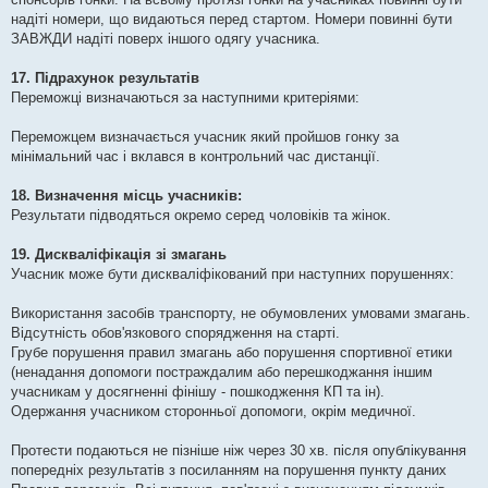
надіті номери, що видаються перед стартом. Номери повинні бути
ЗАВЖДИ надіті поверх іншого одягу учасника.
17. Підрахунок результатів
Переможці визначаються за наступними критеріями:
Переможцем визначається учасник який пройшов гонку за
мінімальний час і вклався в контрольний час дистанції.
18. Визначення місць учасників:
Результати підводяться окремо серед чоловіків та жінок.
19. Дискваліфікація зі змагань
Учасник може бути дискваліфікований при наступних порушеннях:
Використання засобів транспорту, не обумовлених умовами змагань.
Відсутність обов'язкового спорядження на старті.
Грубе порушення правил змагань або порушення спортивної етики
(ненадання допомоги постраждалим або перешкоджання іншим
учасникам у досягненні фінішу - пошкодження КП та ін).
Одержання учасником сторонньої допомоги, окрім медичної.
Протести подаються не пізніше ніж через 30 хв. після опублікування
попередніх результатів з посиланням на порушення пункту даних