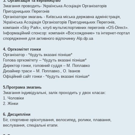
3. Організація та керівництво
Змагання проводить- Українська Асоціація Організаторів
Пригодницьких Перегонів
Організатори змагань - Київська міська державна адміністрація,
Українська Асоціація Організаторів Пригодницьких Перегонів,
компанія «Sky Park», клуб мультиспортивних перегонів «OS-Direct».
Інформаційний спонсор: компанія «Восхождение» та інтернет-портал
спорядження для активного відпочинку Alp.dp.ua
4. Оргкомітет гонки
Організатор - *будуть вказані пізніше*
Голова оргкомітету – *будуть вказані пізніше*
Директор гонки, головний суддя – М. Поплавко
Дизайнер траси – М. Поплавко., О. Іванов
Офіційний сайт гонки - *будуть вказані пізніше*
5.Програма змагань
Змагання індивідуальні, залік проходить у двох класах:
1. Чоловіки
2. Жінки
6. Дисципліни
Біг, спортивне орієнтування, велосипед, ролики, плавання,
веслування, спеціальні етапи.