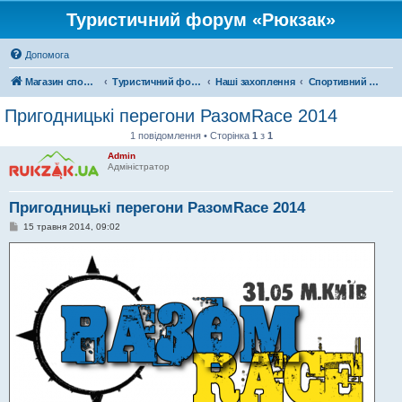
Туристичний форум «Рюкзак»
Допомога
Магазин спорядження
Туристичний форум «Рюкзак»
Наші захоплення
Спортивний туризм
Пригодницькі перегони РазомRace 2014
1 повідомлення • Сторінка
1
з
1
Admin
Адміністратор
Пригодницькі перегони РазомRace 2014
П
15 травня 2014, 09:02
о
в
і
д
о
м
л
е
н
н
я