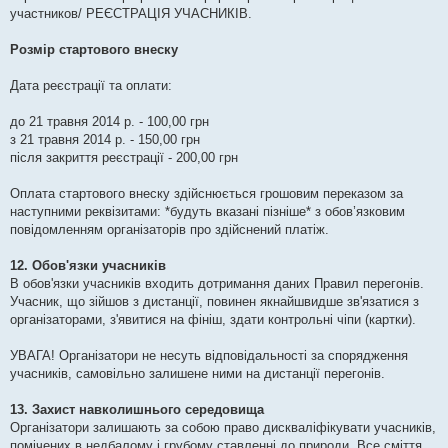
участников/ РЕЄСТРАЦІЯ УЧАСНИКІВ.
Розмір стартового внеску
Дата реєстрації та оплати:
до 21 травня 2014 р. - 100,00 грн
з 21 травня 2014 р. - 150,00 грн
після закриття реєстрації - 200,00 грн
Оплата стартового внеску здійснюється грошовим переказом за
наступними реквізитами: *будуть вказані пізніше* з обов’язковим
повідомленням організаторів про здійснений платіж.
12. Обов'язки учасників
В обов'язки учасників входить дотримання даних Правил перегонів.
Учасник, що зійшов з дистанції, повинен якнайшвидше зв'язатися з
організаторами, з'явитися на фініш, здати контрольні чіпи (картки).
УВАГА! Організатори не несуть відповідальності за спорядження
учасників, самовільно залишене ними на дистанції перегонів.
13. Захист навколишнього середовища
Організатори залишають за собою право дискваліфікувати учасників,
помічених в недбалому і грубому ставленні до природи. Все сміття