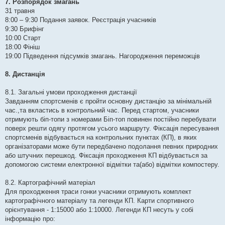
7. Розпорядок змагань
31 травня
8:00 – 9:30 Подання заявок. Реєстрація учасників
9:30 Брифінг
10:00 Старт
18:00 Фініш
19:00 Підведення підсумків змагань. Нагородження переможців
8. Дистанція
8.1. Загальні умови проходження дистанції
Завданням спортсменів є пройти основну дистанцію за мінімальній
час.,та вкластись в контрольний час. Перед стартом, учасники
отримують біп-топи з номерами Біп-топ повинен постійно перебувати
поверх решти одягу протягом усього маршруту. Фіксація пересування
спортсменів відбувається на контрольних пунктах (КП), в яких
організаторами може бути передбачено подолання певних природних
або штучних перешкод. Фіксація проходження КП відбувається за
допомогою системи електронної відмітки та(або) відмітки компостеру.
8.2. Картографічний матеріал
Для проходження траси гонки учасники отримують комплект
картографічного матеріалу та легенди КП. Карти спортивного
орієнтування - 1:15000 або 1:10000. Легенди КП несуть у собі
інформацію про: