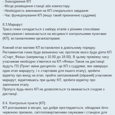
- Знаходження КП
- Місце розміщення станції або компостеру
- Необхідність виконання на КП спеціального завдання
- Час функціонування КП (якщо такий призначено суддями)
8.3.Маршрут:
Траса гонки складається з набору етапів з різними способами
пересування і визначається на місцевості контрольними пунктами
(КП), встановленими організаторами.
Кожний етап матиме КП встановлені в довільному порядку.
Регламентом гонки буде визначено час протягом якого буде діяти КП
«Старт_Фініш» (наприклад з 10.00 до 18.00). В цьому проміжку часу
учасникам необхідно з’явитися на КП «Фініш».Також на дистанції
будуть ПЗ (Пункт зміни дисциплін - це КП з суддями, яке завершує
один етап маршруту, і є стартовим для іншого етапу), зробити
відмітку про вихід на етап, пройти запланований (обраний) учасником
маршрут, відмітившись при цьому КП, зробити відмітку про
закінчення етапу.
Пропуск будь-якого КП не дозволяється та вважається сходом з
дистанції.
8.4. Контрольні пункти (КП)
КП розташовані в місцях, що добре проглядаються, обладнані біло-
червоною призмою, світлоповертаючими смужками і станцією для