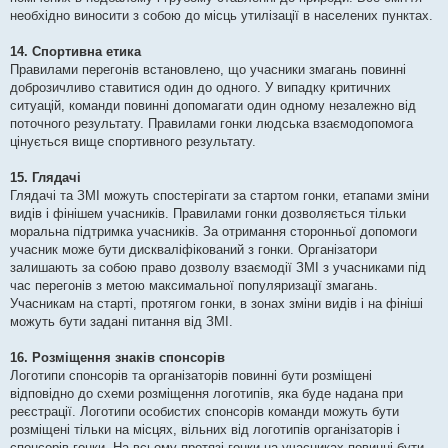
необхідно виносити з собою до місць утилізації в населених пунктах.
14. Спортивна етика
Правилами перегонів встановлено, що учасники змагань повинні
доброзичливо ставитися один до одного. У випадку критичних
ситуацій, команди повинні допомагати один одному незалежно від
поточного результату. Правилами гонки людська взаємодопомога
цінується вище спортивного результату.
15. Глядачі
Глядачі та ЗМІ можуть спостерігати за стартом гонки, етапами зміни
видів і фінішем учасників. Правилами гонки дозволяється тільки
моральна підтримка учасників. За отримання сторонньої допомоги
учасник може бути дискваліфікований з гонки. Організатори
залишають за собою право дозволу взаємодії ЗМІ з учасниками під
час перегонів з метою максимальної популяризації змагань.
Учасникам на старті, протягом гонки, в зонах зміни видів і на фініші
можуть бути задані питання від ЗМІ.
16. Розміщення знаків спонсорів
Логотипи спонсорів та організаторів повинні бути розміщені
відповідно до схеми розміщення логотипів, яка буде надана при
реєстрації. Логотипи особистих спонсорів команди можуть бути
розміщені тільки на місцях, вільних від логотипів організаторів і
спонсорів гонки. На всьому протязі гонки на учасниках повинні бути