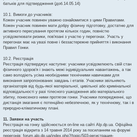
батьків для підтвердження (доб.14.05.14)
10.1. Вимоги до учасників:
Кожен учасник повинен уважно ознайомитися з цими Правилами.
Кожен учасник повинен мати добру фізичну підготовку, достатню для
активного пересування протягом кількох годин, повністю
усвідомлювати ризики, пов'язані з участю у перегонах. Участь у
перегонах має на увазі повне і беззастережне прийняття і виконання
Правил Гонки.
10.2. Реєстрація
Реєстрація підтверджує наступне: учасники усвідомлюють свій стан
фізичного здоров'я і знають межі індивідуальних навантажень, а так
само володіють усіма необхідними технічними навичками для
виконання запропонованих завдань і етапів. Учасники звільняють
організаторів від будь-якої матеріальної, цивільної або кримінальної
відповідальності у разі тілесного ушкодження або матеріального
збитку, понесеного ними протягом гонки. Учасники попередженні, що
дистанція змагання є потенційно небезпечною, як у технічному, так і в
природно-кліматичному плані.
11. Заявки на участь
Реєстрація на гонку здійснюється on-line на сайті Alp.dp.ua. Офіційна
реєстрація відкрита з 14 травня 2014 року за посиланням на форумі
перегонів: forum.alp.dp.ua/index.php?/topic/503-регистрация-