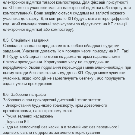
електронної відмітки та(або) компостером. Для фіксації присутності
на КП кожен з учасників має чіп електронної відмітки (або картку для
компостування). Вони закріплюються суддями на зап'ясті кожного
учасника до старту. Для контролю КП будуть мати літеро-цифровий
код, який команди повинні зафіксувати за відсутності на КП станції
електронної відмітки( або компостеру).
8.5. Спеціальні завдання
Спеціальні завдання представляють собою обладнані суддями
завдання. Учасники долають їх у порядку черги приходу на КП. Такі
КП будуть обладнані не менш як двома-чотирма паралельними
гілками проходження. Коригування часу на «відсидки» не
передбачено. Умови подолання перешкоди і мінімально-необхідні при
цьому заходи безпеки ставить суддя на КП. Суддя може зупинити
учасника, якщо його дії не забезпечують безпеку , або порушують
задані умови проходження.
8.6. Заборони і штрафи
Заборонено при проходженні дистанції і тягне зняття:
- Використання будь-якого транспорту, крім дозволеного
організаторами, на конкретному етапі
- Рубка зелених насаджень
- Псування КП
- Їзда на велосипеді без каски, а в темний час без переднього і
заднього світла по дорогах загального користування