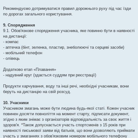
Рекомендуємо дотримуватися правил дорожнього руху під час їзди
по дорогах загального користування.
9. Спорядження
9.1. Обов'язкове спорядження учасника, яке повинно бути в наявності
на дистанції:
- компас
- аптечка (бінт, зеленка, пластир, знеболюючі та серцеві засоби)
- мобільний телефон
- олівець
Додатково етап «Плавання»
- надувний круг (здається суддям при реєстрації)
Продукти харчування, воду та інші речі, необхідні учасникам, вони
беруть на дистанцію на свій розсуд.
10. Учасники
Учасником змагань може бути людина будь-якої статі. Кожен учасник
повинен досягти повноліття на момент старту, підписати документ,
згідно з яким знімає з організаторів відповідальність за своє життя і
здоров'я. *Також допускається участь спортсменів з 15 років при
наявності письмової заяви від батьків, що вони дозволяють приймати
участь у змаганнях з обов'язковим номером мобільного телефону