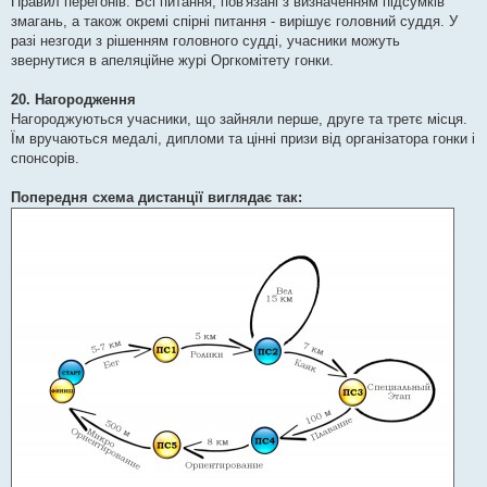
Правил перегонів. Всі питання, пов'язані з визначенням підсумків
змагань, а також окремі спірні питання - вирішує головний суддя. У
разі незгоди з рішенням головного судді, учасники можуть
звернутися в апеляційне журі Оргкомітету гонки.
20. Нагородження
Нагороджуються учасники, що зайняли перше, друге та третє місця.
Їм вручаються медалі, дипломи та цінні призи від організатора гонки і
спонсорів.
Попередня схема дистанції виглядає так: