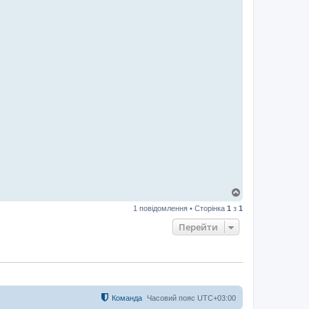
Д
о
1 повідомлення • Сторінка
1
з
1
г
о
Перейти
р
и
Команда
Часовий пояс
UTC+03:00