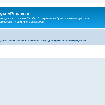
ум «Рюкзак»
ична дошка оголошень України. Спілкування на будь-які навколотуристичні
 обговорення туристичного спорядження
Дошки туристичних оголошень
Продам туристичне спорядження