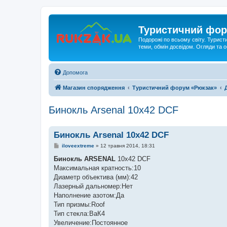
Туристичний фор
Подорожі по всьому світу. Турист
теми, обмін досвідом. Огляди та
Допомога
Магазин спорядження
Туристичний форум «Рюкзак»
Бинокль Arsenal 10х42 DCF
Бинокль Arsenal 10х42 DCF
П
iloveextreme
»
12 травня 2014, 18:31
о
в
Бинокль ARSENAL
10х42 DCF
і
Максимальная кратность:10
д
о
Диаметр объектива (мм):42
м
Лазерный дальномер:Нет
л
е
Наполнение азотом:Да
н
Тип призмы:Roof
н
я
Тип стекла:ВаК4
Увеличение:Постоянное