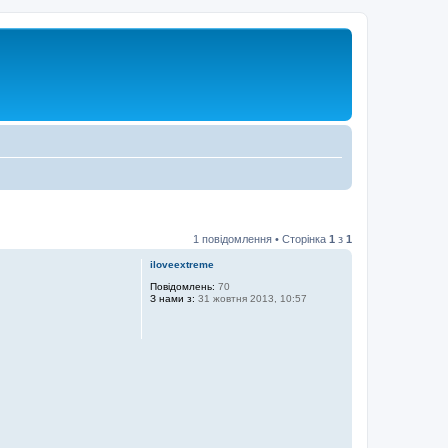
1 повідомлення • Сторінка
1
з
1
iloveextreme
Повідомлень:
70
З нами з:
31 жовтня 2013, 10:57