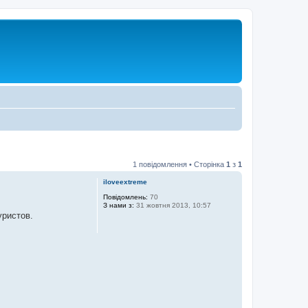
1 повідомлення • Сторінка
1
з
1
iloveextreme
Повідомлень:
70
З нами з:
31 жовтня 2013, 10:57
уристов.