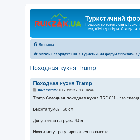
Туристичний фор
Подорожі по всьому світу. Турист
теми, обмін досвідом. Огляди та
Допомога
Магазин спорядження
Туристичний форум «Рюкзак»
Походная кухня Tramp
Походная кухня Tramp
П
iloveextreme
»
17 квітня 2014, 16:44
о
в
Tramp
Складная походная кухня
TRF-021 - эта склад
і
д
о
Высота тумбы: 68 см
м
л
е
Допустимая нагрузка 40 кг
н
н
я
Ножки могут регулироваться по высоте