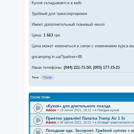
Кухня складывается в кейс
Удобный для транспортировки
Имеет дополнительный тканевый чехол
Цена:
1 663
грн.
Цена может измениться в связи с изменением курса ва
gocamping.in.ua/?partner=88
Наши телефоны:
(044) 221-71-50; (093) 177-15-21
Теги:
Tramp
СХОЖІ ТЕМИ
«Кухня» для длительного похода
Admin
»
19 липня 2021, 18:12
» в
Похідна кухня
Приятно удивлён! Палатка Tramp Air 1 Si
Admin
»
04 квітня 2021, 16:21
» в
Огляди туристичного с
Походная еда. Экспромт. Грибной супчик с 