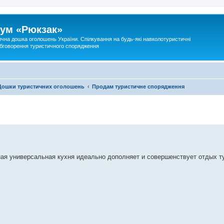
ум «Рюкзак»
ична дошка оголошень України. Спілкування на будь-які навколотуристичні
 обговорення туристичного спорядження
Дошки туристичних оголошень
Продам туристичне спорядження
ная универсальная кухня идеально дополняет и совершенствует отдых т