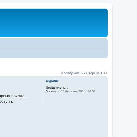
2 повідомлень • Сторінка
1
з
1
OlgaBuk
Повідомлень:
9
З нами з:
05 березня 2014, 14:51
время похода.
оступ к