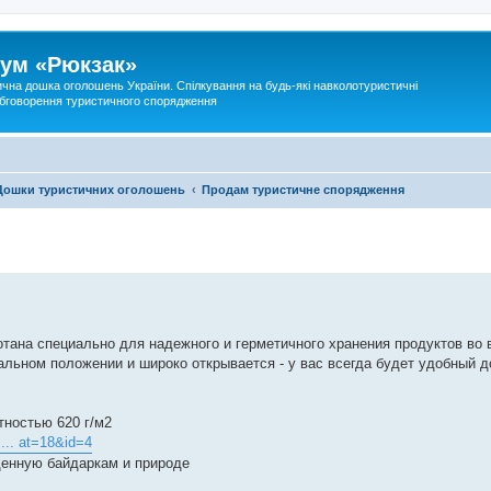
ум «Рюкзак»
ична дошка оголошень України. Спілкування на будь-які навколотуристичні
 обговорення туристичного спорядження
Дошки туристичних оголошень
Продам туристичне спорядження
тана специально для надежного и герметичного хранения продуктов во 
альном положении и широко открывается - у вас всегда будет удобный д
тностью 620 г/м2
... at=18&id=4
щенную байдаркам и природе