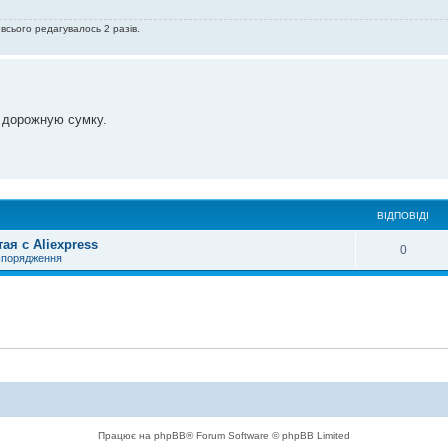
 всього редагувалось 2 разів.
и дорожную сумку.
ВІДПОВІДІ
я с Aliexpress
0
спорядження
Працює на phpBB® Forum Software © phpBB Limited