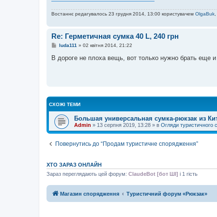
Востаннє редагувалось 23 грудня 2014, 13:00 користувачем
OlgaBuk
,
Re: Герметичная сумка 40 L, 240 грн
П
luda111
»
02 квітня 2014, 21:22
о
в
В дороге не плоха вещь, вот только нужно брать еще 
і
д
о
м
л
е
н
н
СХОЖІ ТЕМИ
я
Большая универсальная сумка-рюкзак из Кита
Admin
»
13 серпня 2019, 13:28
» в
Огляди туристичного 
Повернутись до “Продам туристичне спорядження”
ХТО ЗАРАЗ ОНЛАЙН
Зараз переглядають цей форум:
ClaudeBot [бот ШІ]
і 1 гість
Магазин спорядження
Туристичний форум «Рюкзак»