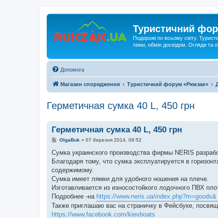
Туристичний фор
Подорожі по всьому світу. Турист
теми, обмін досвідом. Огляди та
Допомога
Магазин спорядження
Туристичний форум «Рюкзак»
Герметичная сумка 40 L, 450 грн
Герметичная сумка 40 L, 450 грн
П
OlgaBuk
»
07 березня 2014, 09:52
о
в
Сумка украинского производства фирмы NERIS разрабо
і
Благодаря тому, что сумка эксплуатируется в горизонт
д
о
содержимому.
м
Сумка имеет лямки для удобного ношения на плече.
л
е
Изготавливается из износостойкого лодочного ПВХ пло
н
Подробнее -на
https://www.neris.ua/index.php?m=goods& 
н
я
Также приглашаю вас на страничку в Фейсбуке, посвя
https://www.facebook.com/kievboats