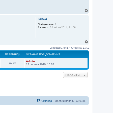
Д
о
г
luda111
о
р
Повідомлень:
1
З нами з:
02 квітня 2014, 21:06
и
Д
о
2 повідомлень • Сторінка
1
з
1
г
о
ПЕРЕГЛЯДИ
ОСТАННЄ ПОВІДОМЛЕННЯ
р
и
Admin
4275
13 серпня 2019, 13:28
Перейти
Команда
Часовий пояс
UTC+03:00