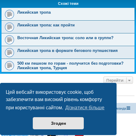
Схожі теми
Ликийская тропа
Ликийская тропа: как пройти
Восточная Ликийская тропа: соло или в группе?
Ликийская тропа в формате бегового путешествия
500 км пешком по горам - получится без подготовки?
Ликийская тропа, Турция
Перейти
Цей вебсайт використовує cookie, щоб
ХТО ЗАРАЗ ОНЛАЙН
забезпечити вам високий рівень комфорту
Зараз переглядають цей форум:
ClaudeBot [бот ШІ]
і 0 гостей
при користуванні сайтом.
Дізнатися більше
Магазин спорядження
Туристичний форум «Рюкзак»
Команда
Працює на phpBB® Forum Software © phpBB Limited
Згоден
Конфіденційність
|
Умови