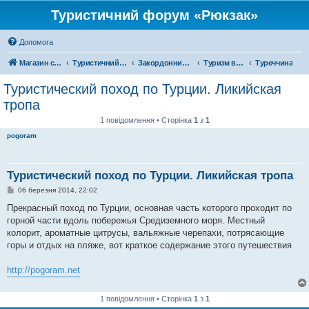
Туристичний форум «Рюкзак»
Допомога
Магазин спорядження
Туристичний форум «Рюкзак»
Закордонний туризм
Туризм в Азії
Туреччина
Туристический поход по Турции. Ликийская
тропа
1 повідомлення • Сторінка
1
з
1
pogoram
Туристический поход по Турции. Ликийская тропа
П
06 березня 2014, 22:02
о
в
Прекрасный поход по Турции, основная часть которого проходит по
і
горной части вдоль побережья Средиземного моря. Местный
д
о
колорит, ароматные цитрусы, вальяжные черепахи, потрясающие
м
горы и отдых на пляже, вот краткое содержание этого путешествия
л
е
н
http://pogoram.net
н
я
1 повідомлення • Сторінка
1
з
1