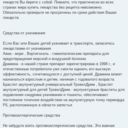
е
лекарств Вы берете с собой. Помните, что практически во всех
н
странах мира купить лекарства без рецепта невозможно.
н
я
Обязательно проверьте не просрочены ли сроки действия Ваших
лекарств.
Средства от укачивания
Если Вас или Ваших детей укачивает в транспорте, запаситесь
лекарствами от укачивания.
Авиа - море , Вертигохель - гомеопатические препараты для
предотвращения морской и воздушной болезни.
Драмина - в нашей стране препарат зарегистрирован в 1998 г., и
отечественные потребители уже смогли оценить его высокую
эффективность, сочетающуюся с доступной ценой. Драмина может
назначаться взрослым и детям, начиная с годовалого возраста.
Браслет акупунктурный универсальный ТрэвелДрим , Браслет
акупунктурный для детей ТрэвелДрим - акупунктурные браслеты для
подавления синдрома укачивания и тошноты, обеспечивают
постоянное точечное воздействие на акупунктурную точку перикарда
P6, расположенную в области запястья.
Противоаллергические средства
Не забудьте взять противоаллергические средства. Это важная