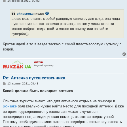
П
14 вересня 2019, 09:53
о
в
і
ohnastena
писав:
д
о
а еще можно взять с собой ранцевую канистру для воды. она когда
м
пустая помешается в карман рюкзака, а потом у места стоянки
л
е
можно набрать воды. (найти можно по поиску, или на сайте
н
супербак))
н
я
Крутая идея! а то я везде таскаю с собой пластмассовую бутылку с
водой.
Admin
Адміністратор
Re: Аптечка путешественника
П
13 жовтня 2021, 08:43
о
в
Какой должна быть походная аптечка
і
д
о
Опытные туристы знают, что для активного отдыха на природе в
м
рюкзаке
обязательно нужно найти место для походной аптечки. Даже
л
е
во время однодневного путешествия может случиться
н
непредвиденное, а медицинская помощь окажется недоступной.
н
я
Поэтому необходимо самостоятельно подобрать состав и упаковать
все медикаменты первой необходимости.