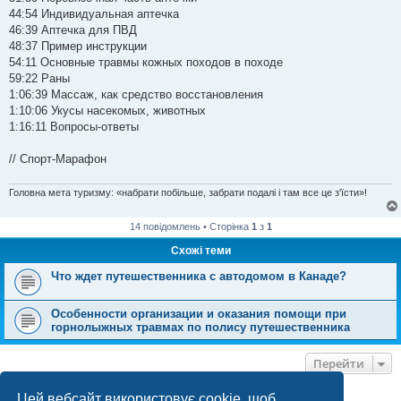
44:54 Индивидуальная аптечка
46:39 Аптечка для ПВД
48:37 Пример инструкции
54:11 Основные травмы кожных походов в походе
59:22 Раны
1:06:39 Массаж, как средство восстановления
1:10:06 Укусы насекомых, животных
1:16:11 Вопросы-ответы
// Спорт-Марафон
Головна мета туризму: «набрати побільше, забрати подалі і там все це з'їсти»!
14 повідомлень • Сторінка
1
з
1
Схожі теми
Что ждет путешественника с автодомом в Канаде?
Особенности организации и оказания помощи при
горнолыжных травмах по полису путешественника
Перейти
Цей вебсайт використовує cookie, щоб