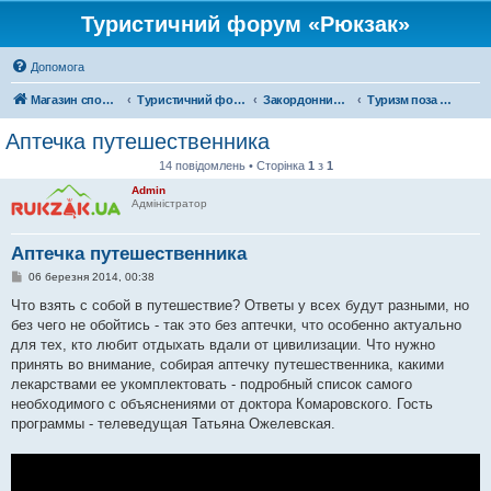
Туристичний форум «Рюкзак»
Допомога
Магазин спорядження
Туристичний форум «Рюкзак»
Закордонний туризм
Туризм поза територією України
Аптечка путешественника
14 повідомлень • Сторінка
1
з
1
Admin
Адміністратор
Аптечка путешественника
П
06 березня 2014, 00:38
о
в
Что взять с собой в путешествие? Ответы у всех будут разными, но
і
без чего не обойтись - так это без аптечки, что особенно актуально
д
о
для тех, кто любит отдыхать вдали от цивилизации. Что нужно
м
принять во внимание, собирая аптечку путешественника, какими
л
е
лекарствами ее укомплектовать - подробный список самого
н
необходимого с объяснениями от доктора Комаровского. Гость
н
я
программы - телеведущая Татьяна Ожелевская.