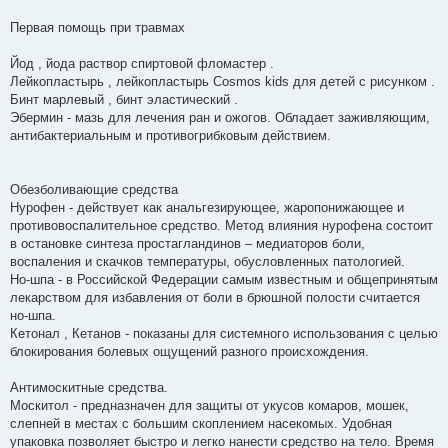
Первая помощь при травмах
Йод , йода раствор спиртовой фломастер .
Лейкопластырь , лейкопластырь Cosmos kids для детей с рисунком .
Бинт марлевый , бинт эластический .
Эбермин - мазь для лечения ран и ожогов. Обладает заживляющим,
антибактериальным и противогрибковым действием.
Обезболивающие средства
Нурофен - действует как анальгезирующее, жаропонижающее и
противовоспалительное средство. Метод влияния нурофена состоит
в остановке синтеза простагландинов – медиаторов боли,
воспаления и скачков температуры, обусловленных патологией.
Но-шпа - в Российской Федерации самым известным и общепринятым
лекарством для избавления от боли в брюшной полости считается
но-шпа.
Кетонал , Кетанов - показаны для системного использования с целью
блокирования болевых ощущений разного происхождения.
Антимоскитные средства.
Москитол - предназначен для защиты от укусов комаров, мошек,
слепней в местах с большим скоплением насекомых. Удобная
упаковка позволяет быстро и легко нанести средство на тело. Время