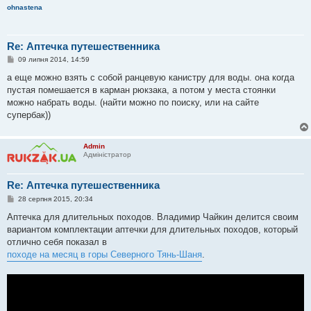
л
ohnastena
е
н
н
я
Re: Аптечка путешественника
П
09 липня 2014, 14:59
о
в
а еще можно взять с собой ранцевую канистру для воды. она когда
і
пустая помешается в карман рюкзака, а потом у места стоянки
д
о
можно набрать воды. (найти можно по поиску, или на сайте
м
супербак))
л
е
н
н
Admin
я
Адміністратор
Re: Аптечка путешественника
П
28 серпня 2015, 20:34
о
в
Аптечка для длительных походов. Владимир Чайкин делится своим
і
вариантом комплектации аптечки для длительных походов, который
д
о
отлично себя показал в
м
походе на месяц в горы Северного Тянь-Шаня
.
л
е
н
н
я