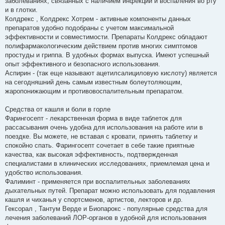
заболеваниях, связанных с наличием инфекции и воспаления во рту
и в глотки.
Колдрекс , Колдрекс Хотрем - активные компоненты данных
препаратов удобно подобраны с учетом максимальной
эффективности и совместимости. Препараты Колдрекс обладают
полифармакологическим действием против многих симптомов
простуды и гриппа. В удобных формах выпуска. Имеют успешный
опыт эффективного и безопасного использования.
Аспирин - (так еще называют ацетилсалициловую кислоту) является
на сегодняшний день самым известным болеутоляющим,
жаропонижающим и противовоспалительным препаратом.
Средства от кашля и боли в горле
Фарингосепт - лекарственная форма в виде таблеток для
рассасывания очень удобна для использования на работе или в
поездке. Вы можете, не вставая с кровати, принять таблетку и
спокойно спать. Фарингосепт сочетает в себе такие приятные
качества, как высокая эффективность, подтвержденная
специалистами в клинических исследованиях, приемлемая цена и
удобство использования.
Фалиминт - применяется при воспалительных заболеваниях
дыхательных путей. Препарат можно использовать для подавления
кашля и чиханья у спортсменов, артистов, лекторов и др.
Гексорал , Тантум Верде и Биопарокс - популярные средства для
лечения заболеваний ЛОР-органов в удобной для использования