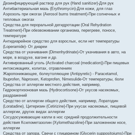
Дезинфицирующий раствор для рук (Hand sanitizer)-Для рук
Антибактериальная мазь (Erythromycin)-Для кожи, для глаз
Аэрозоль при ожогах (Аerosol burns treatment)-При солнечных и
тепловых ожогах
Средства для пероральной дегидротации (Oral Rehydration
Treatment)-При обезвоживании организма, перегреве, поносе,
температуре
Антидиарейное средство для взрослых, если нет температуры
(Loperamide)- От диареи
Средства от укачивания (Dimenhydrinate)-От укачивания в авто, на
море, в воздухе, вагоне и др.
Активированный уголь (Activated charcoal (medication))-При пищевых
интоксикациях, колитах, отравлениях
Жаропонижающее, болеутоляющее (Antipyretic) - Paracetamol,
Ibuprofen, Naproxen, Ketoprofen, Nimesulide-От температуры, боли
Средства от аллергии местного действия, например,
Гидрокортизоновая мазь (Hydrocortisone)-От укусов насекомых,
раздражений
Средство от аллергии общего действия, например, Лоратодин
(Loratadine), Цитеризин (Cetirizine)-При укусах насекомых, пищевой
аллергии, других видах аллергии
Сосудосуживающие капли в нос средней продолжительности
действия Ксилометазолин (Xylomethazoline)-При заложенном носе,
аллергии
Средства от запора, Свечи с глицерином (Glycerin suppositoiums)-При