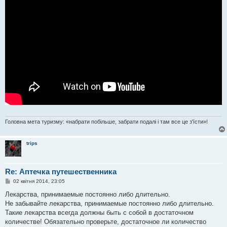
Головна мета туризму: «набрати побільше, забрати подалі і там все це з'їсти»!
trips
Re: Аптечка путешественника
П
02 квітня 2014, 23:05
о
в
Лекарства, принимаемые постоянно либо длительно.
і
Не забывайте лекарства, принимаемые постоянно либо длительно.
д
о
Такие лекарства всегда должны быть с собой в достаточном
м
количестве! Обязательно проверьте, достаточное ли количество
л