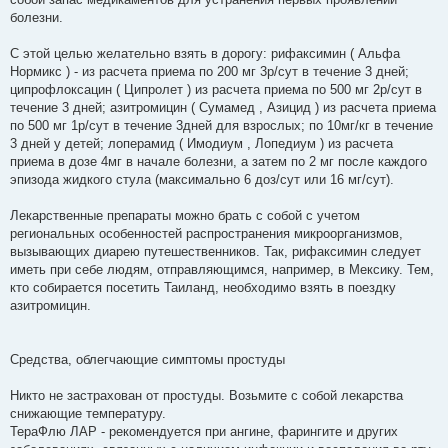
болезни.
С этой целью желательно взять в дорогу: рифаксимин ( Альфа
Нормикс ) - из расчета приема по 200 мг 3р/сут в течение 3 дней;
ципрофлоксацин ( Ципролет ) из расчета приема по 500 мг 2р/сут в
течение 3 дней; азитромицин ( Сумамед , Азицид ) из расчета приема
по 500 мг 1р/сут в течение 3дней для взрослых; по 10мг/кг в течение
3 дней у детей; лоперамид ( Имодиум , Лопедиум ) из расчета
приема в дозе 4мг в начале болезни, а затем по 2 мг после каждого
эпизода жидкого стула (максимально 6 доз/сут или 16 мг/сут).
Лекарственные препараты можно брать с собой с учетом
региональных особенностей распространения микроорганизмов,
вызывающих диарею путешественников. Так, рифаксимин следует
иметь при себе людям, отправляющимся, например, в Мексику. Тем,
кто собирается посетить Таиланд, необходимо взять в поездку
азитромицин.
Средства, облегчающие симптомы простуды
Никто не застрахован от простуды. Возьмите с собой лекарства
снижающие температуру.
ТераФлю ЛАР - рекомендуется при ангине, фарингите и других