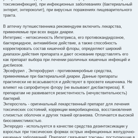
токсикоинфекция), при инфекционных заболеваниях (бактериальный
энтерит, энтероколит), при вирусных поражениях пищеварительного
тракта.
В аптечку путешественника рекомендуем включить лекарства,
применяемые при всех видах диареи.
Интетрикс - нетоксичность Интетрикса, его противокандидозное,
бактерицидное, антиамёбное действие, а также способность
корректировать состав кишечной флоры, определяют широкий
диапазон действия препарата и дают основание представлять его
как препарат выбора при лечении различных кишечных инфекций и
дисбиозов.
Эрсефурил , Энтерофурил - противомикробные средства,
применяемые при бактериальной диареи. Данные препараты
практически не всасываются и действуют в просвете кишечника. He
влияют на сапрофитную флору (не вызывают дисбактериоза). К
препаратам не развивается резистентность (нечувствительность)
бактерий.
Энтеросгель - оригинальный лекарственный препарат для лечения
токсических состояний, коррекции микробиоценоза, восстановления
слизистых оболочек и других тканей организма. Отличается высокой
биосовместимостью.
Энтеродез - используется в качестве средства дезинтоксикации у
взрослых при токсических формах острых инфекционных желудочно-
кишечных заболеваний. Препарат связывает токсины, поступающие в