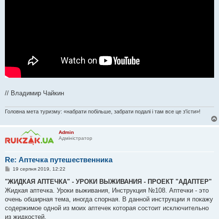
// Владимир Чайкин
Головна мета туризму: «набрати побільше, забрати подалі і там все це з'їсти»!
Admin
Адміністратор
Re: Аптечка путешественника
П
19 серпня 2019, 12:22
о
в
"ЖИДКАЯ АПТЕЧКА" - УРОКИ ВЫЖИВАНИЯ - ПРОЕКТ "АДАПТЕР"
і
Жидкая аптечка. Уроки выживания, Инструкция №108. Аптечки - это
д
о
очень обширная тема, иногда спорная. В данной инструкции я покажу
м
содержимое одной из моих аптечек которая состоит исключительно
л
е
из жидкостей.