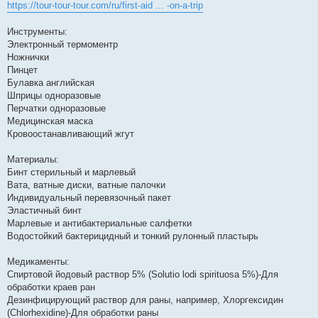
я
https://tour-tour-tour.com/ru/first-aid ... -on-a-trip
Инструменты:
Электронный термоментр
Ножнички
Пинцет
Булавка английская
Шприцы одноразовые
Перчатки одноразовые
Медицинская маска
Кровоостанавливающий жгут
Материалы:
Бинт стерильный и марлевый
Вата, ватные диски, ватные палочки
Индивидуальный перевязочный пакет
Эластичный бинт
Марлевые и антибактериальные салфетки
Водостойкий бактерицидный и тонкий рулонный пластырь
Медикаменты:
Спиртовой йодовый раствор 5% (Solutio lodi spirituosa 5%)-Для
обработки краев ран
Дезинфицирующий раствор для раны, например, Хлоргексидин
(Chlorhexidine)-Для обработки раны