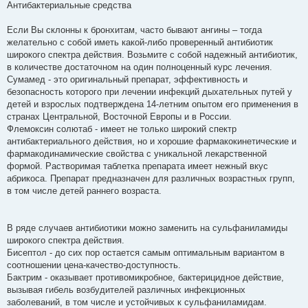
Антибактериальные средства
Если Вы склонны к бронхитам, часто бывают ангины – тогда
желательно с собой иметь какой-либо проверенный антибиотик
широкого спектра действия. Возьмите с собой надежный антибиотик,
в количестве достаточном на один полноценный курс лечения.
Сумамед - это оригинальный препарат, эффективность и
безопасность которого при лечении инфекций дыхательных путей у
детей и взрослых подтверждена 14-летним опытом его применения в
странах Центральной, Восточной Европы и в России.
Флемоксин солютаб - имеет не только широкий спектр
антибактериального действия, но и хорошие фармакокинетические и
фармакодинамические свойства с уникальной лекарственной
формой. Растворимая таблетка препарата имеет нежный вкус
абрикоса. Препарат предназначен для различных возрастных групп,
в том числе детей раннего возраста.
В ряде случаев антибиотики можно заменить на сульфаниламиды
широкого спектра действия.
Бисептол - до сих пор остается самым оптимальным вариантом в
соотношении цена-качество-доступность.
Бактрим - оказывает противомикробное, бактерицидное действие,
вызывая гибель возбудителей различных инфекционных
заболеваний, в том числе и устойчивых к сульфаниламидам.