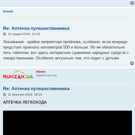
Knoola
Re: Аптечка путешественника
П
14 грудня 2018, 12:16
о
в
Укачивание - крайне неприятная проблема, особенно, если впереди
і
предстоит проехать километров 500 и больше. Но не обязательно
д
о
пить таблетки, вот здесь интересное сравнение народных средств с
м
лекарственными. Особенно актуально тем, кто ездит с детьми.
л
е
н
н
Admin
я
Адміністратор
Re: Аптечка путешественника
П
11 березня 2019, 18:15
о
в
АПТЕЧКА ЛЕГКОХОДА
і
д
о
м
л
е
н
н
я