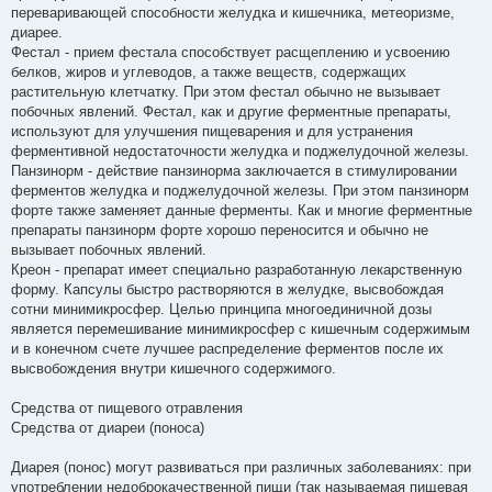
переваривающей способности желудка и кишечника, метеоризме,
диарее.
Фестал - прием фестала способствует расщеплению и усвоению
белков, жиров и углеводов, а также веществ, содержащих
растительную клетчатку. При этом фестал обычно не вызывает
побочных явлений. Фестал, как и другие ферментные препараты,
используют для улучшения пищеварения и для устранения
ферментивной недостаточности желудка и поджелудочной железы.
Панзинорм - действие панзинорма заключается в стимулировании
ферментов желудка и поджелудочной железы. При этом панзинорм
форте также заменяет данные ферменты. Как и многие ферментные
препараты панзинорм форте хорошо переносится и обычно не
вызывает побочных явлений.
Креон - препарат имеет специально разработанную лекарственную
форму. Капсулы быстро растворяются в желудке, высвобождая
сотни минимикросфер. Целью принципа многоединичной дозы
является перемешивание минимикросфер с кишечным содержимым
и в конечном счете лучшее распределение ферментов после их
высвобождения внутри кишечного содержимого.
Средства от пищевого отравления
Средства от диареи (поноса)
Диарея (понос) могут развиваться при различных заболеваниях: при
употреблении недоброкачественной пищи (так называемая пищевая