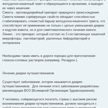
желудочно-кишечный тракт и образующиеся в организме, и выводит
их через кишечник.
Смекта - противодиарейный препарат природного происхождения.
Смекта помимо сорбирующих свойств обладает способностью
стабилизировать слизистый барьер желудочно-кишечного тракта, что
способствует её применению не только с целью уменьшения диареи
и вздутия живота, но и для симптоматического лечения изжоги.
Линекс - это препарат, который состоит из 3 составляющих кишечной
микрофлоры: лактобактерий, различных бифидобактерий и
энтерококка.
Необходимо также иметь в дороге порошки для приготовления
глюкозо-солевых растворов (например, Регидрон ).
Лечение диареи путешественников
Существует заболевание, которое называется диарея
путешественников . Для лечения этого заболевания разработаны
рекомендации ВОЗ (Всемирной Организации Здравохранения).
У человека, собирающегося посетить страны с высоким риском
возникновения диареи путешественников, должен находиться с
собой запас медикаментов для устранения первых проявлений