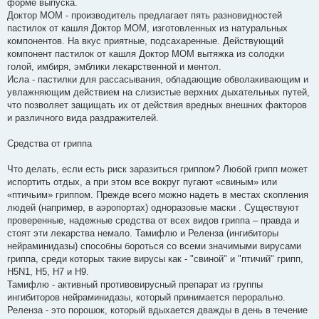
форме выпуска.
Доктор МОМ - производитель предлагает пять разновидностей
пастилок от кашля Доктор МОМ, изготовленных из натуральных
компонентов. На вкус приятные, подсахаренные. Действующий
компонент пастилок от кашля Доктор МОМ вытяжка из солодки
голой, имбиря, эмблики лекарственной и ментол.
Исла - пастилки для рассасывания, обладающие обволакивающим и
увлажняющим действием на слизистые верхних дыхательных путей,
что позволяет защищать их от действия вредных внешних факторов
и различного вида раздражителей.
Средства от гриппа
Что делать, если есть риск заразиться гриппом? Любой грипп может
испортить отдых, а при этом все вокруг пугают «свиным» или
«птичьим» гриппом. Прежде всего можно надеть в местах скопления
людей (например, в аэропортах) одноразовые маски . Существуют
проверенные, надежные средства от всех видов гриппа – правда и
стоят эти лекарства немало. Тамифлю и Реленза (ингибиторы
нейраминидазы) способны бороться со всеми значимыми вирусами
гриппа, среди которых такие вирусы как - "свиной" и "птичий" грипп,
H5N1, H5, Н7 и Н9.
Тамифлю - активный противовирусный препарат из группы
ингибиторов нейраминидазы, который принимается перорально.
Реленза - это порошок, который вдыхается дважды в день в течение