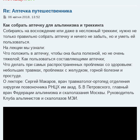
н
я
Re: Аптечка путешественника
П
06 квітня 2018, 13:52
о
в
Как собрать аптечку для альпинизма и треккинга
і
Собираясь на восхождение или даже в несложный треккинг, нужно не
д
о
только правильно собрать аптечку и ничего не забыть, но и уметь ей
м
пользоваться.
л
е
На лекции мы узнали:
н
Что положить в аптечку, чтобы она была полезной, но не очень
н
я
тяжелой; Как пользоваться составляющими аптечки;
Что делать при самых распространенных проблемах со здоровьем:
небольших травмах, проблемах с желудком, горной болезни и
простуде.
О лекторе: Сергей Макаров, врач травматолог-ортопед отделения
хирургии позвоночника РНЦХ им акад. Б.В Петровского, главный
врач Федерации альпинизма и скалолазания Москвы. Руководитель
Клуба альпинистов и скалолазов МЭИ.