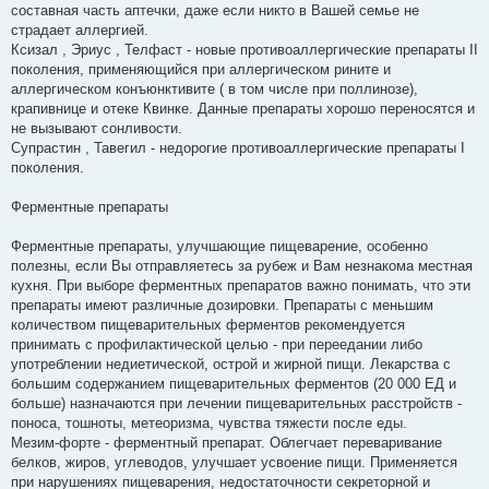
составная часть аптечки, даже если никто в Вашей семье не
страдает аллергией.
Ксизал , Эриус , Телфаст - новые противоаллергические препараты II
поколения, применяющийся при аллергическом рините и
аллергическом конъюнктивите ( в том числе при поллинозе),
крапивнице и отеке Квинке. Данные препараты хорошо переносятся и
не вызывают сонливости.
Супрастин , Тавегил - недорогие противоаллергические препараты I
поколения.
Ферментные препараты
Ферментные препараты, улучшающие пищеварение, особенно
полезны, если Вы отправляетесь за рубеж и Вам незнакома местная
кухня. При выборе ферментных препаратов важно понимать, что эти
препараты имеют различные дозировки. Препараты с меньшим
количеством пищеварительных ферментов рекомендуется
принимать с профилактической целью - при переедании либо
употреблении недиетической, острой и жирной пищи. Лекарства с
большим содержанием пищеварительных ферментов (20 000 ЕД и
больше) назначаются при лечении пищеварительных расстройств -
поноса, тошноты, метеоризма, чувства тяжести после еды.
Мезим-форте - ферментный препарат. Облегчает переваривание
белков, жиров, углеводов, улучшает усвоение пищи. Применяется
при нарушениях пищеварения, недостаточности секреторной и