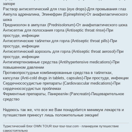
запоре
Раствор антисептический для глаз (eye drops)-Для промывания глаз
Ампула адреналина, Эпинефрин (Epinephrine)-От анафилактического
шока
Преднизолон в ампулах (Prednisolonum)-От анафилактического шока
Антисептик для полоскания горла (Antiseptic throat rinse)-При
простуде, инфекции
Антисептические таблетки для горла (Antiseptic throat pills)-При
простуде, инфекции
Антисептический аэрозоль для горла (Antiseptic throat aerosol)-При
простуде, инфекции
Антигипертензивные средства (Antihypertensive medications)-При
повышенном давлении
Противопростудные комбинированные средства в таблетках,
капсулах (Anti-cold drugs in tablets, capsules)-При простуде, инфекции
Сердечнососудистые препараты (Cardiovascular medications)-При
сердечнососудистых проблемах
Ферментные препараты, Панкреати́н (Pancreatin)-Пищеварительное
средство
Надеюсь так же, что все же Вам понадобится минимум лекарств и
путешествия принесут лишь положительные эмоции!
Туристический блог OWN TOUR tour-tour-tour.com - планируем путешествие
самостоятельно