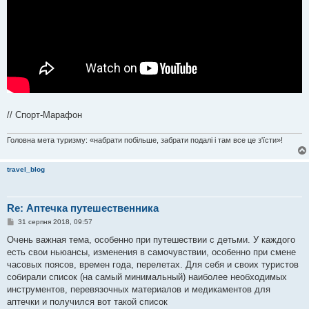
// Спорт-Марафон
Головна мета туризму: «набрати побільше, забрати подалі і там все це з'їсти»!
travel_blog
Re: Аптечка путешественника
П
31 серпня 2018, 09:57
о
в
Очень важная тема, особенно при путешествии с детьми. У каждого
і
есть свои ньюансы, изменения в самочувствии, особенно при смене
д
о
часовых поясов, времен года, перелетах. Для себя и своих туристов
м
собирали список (на самый минимальный) наиболее необходимых
л
е
инструментов, перевязочных материалов и медикаментов для
н
аптечки и получился вот такой список
н