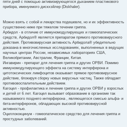
пяти дней с помощью активизирующегося дыханием пластикового
прибора, именуемого дискхэйлер (Diskhaler).
Можно взять с собой и лекарства подешевле, но и их эффективность
существенно ниже при тяжелом течении гриппа.
Арбидол - в отличие от иммуномодулирующих и гомеопатических
средств, Арбидол® является препаратом прямого противовирусного
действия. Противовирусная активность Арбидола® убедительно
доказана в многочисленных исследованиях, выполненных в ведущих
научных центрах России, независимых лабораториях США,
Великобритании, Австралии, Франции, Китая.
Ингавирин - препарат для лечения гриппа и других ОРВИ. Помимо
иммуномодулирующего эффекта на систему интерферона и
цитотоксических лимфоцитов оказывает прямое противовирусное
действие, блокируя сборку новых вирусных частиц. Также обладает
противовоспалительным действием.
Кагоцел - профилактика и лечение гриппа и других ОРВИ у взрослых
и детей от 6 лет. Кагоцел вызывает образование в организме так
называемого позднего интерферона , являющегося смесью альфа- и
бета-интерферонов, обладающих высокой противовирусной
активностью.
Оциллококцинум - гомеопатическое средство для лечения гриппа и
простудных заболеваний.