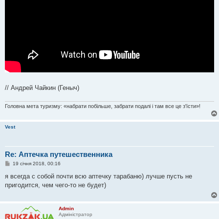
н
я
// Андрей Чайкин (Геныч)
Головна мета туризму: «набрати побільше, забрати подалі і там все це з'їсти»!
Vest
Re: Аптечка путешественника
П
19 січня 2018, 00:16
о
в
я всегда с собой почти всю аптечку тарабаню) лучше пусть не
і
пригодится, чем чего-то не будет)
д
о
м
л
Admin
е
Адміністратор
н