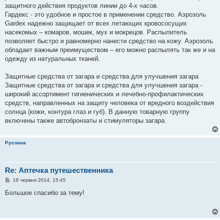
защитного действия продуктов линии до 4-х часов.
Гардекс - это удобное и простое в применении средство. Аэрозоль
Gardex надежно защищает от всех летающих кровососущих
насекомых – комаров, мошек, мух и мокрецов. Распылитель
позволяет быстро и равномерно нанести средство на кожу. Аэрозоль
обладает важным преимуществом – его можно распылять так же и на
одежду из натуральных тканей.
Защитные средства от загара и средства для улучшения загара
Защитные средства от загара и средства для улучшения загара -
широкий ассортимент гигиенических и лечебно-профилактических
средств, направленных на защиту человека от вредного воздействия
солнца (кожи, контура глаз и губ). В данную товарную группу
включены также автобронзаты и стимуляторы загара.
Руслана
Re: Аптечка путешественника
П
18 червня 2014, 15:45
о
в
Большое спасибо за тему!
і
д
о
м