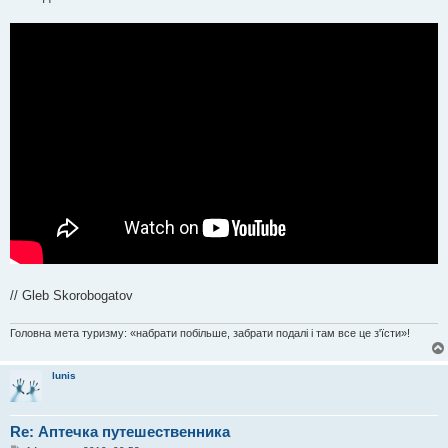
н
н
я
// Gleb Skorobogatov
Головна мета туризму: «набрати побільше, забрати подалі і там все це з'їсти»!
lunis
Re: Аптечка путешественника