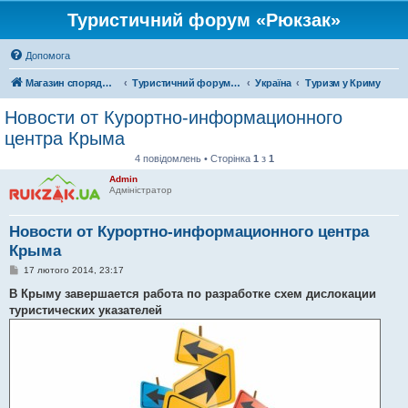
Туристичний форум «Рюкзак»
Допомога
Магазин спорядження
Туристичний форум «Рюкзак»
Україна
Туризм у Криму
Новости от Курортно-информационного
центра Крыма
4 повідомлень • Сторінка
1
з
1
Admin
Адміністратор
Новости от Курортно-информационного центра
Крыма
П
17 лютого 2014, 23:17
о
в
В Крыму завершается работа по разработке схем дислокации
і
туристических указателей
д
о
м
л
е
н
н
я