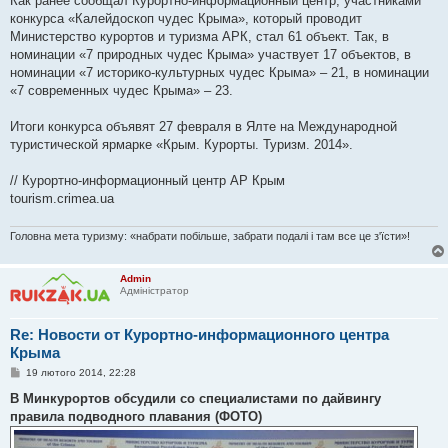
Как ранее сообщал Курортно-информационный центр, участниками
конкурса «Калейдоскоп чудес Крыма», который проводит
Министерство курортов и туризма АРК, стал 61 объект. Так, в
номинации «7 природных чудес Крыма» участвует 17 объектов, в
номинации «7 историко-культурных чудес Крыма» – 21, в номинации
«7 современных чудес Крыма» – 23.
Итоги конкурса объявят 27 февраля в Ялте на Международной
туристической ярмарке «Крым. Курорты. Туризм. 2014».
// Курортно-информационный центр АР Крым
tourism.crimea.ua
Головна мета туризму: «набрати побільше, забрати подалі і там все це з'їсти»!
Admin
Адміністратор
Re: Новости от Курортно-информационного центра
Крыма
П
19 лютого 2014, 22:28
о
в
В Минкурортов обсудили со специалистами по дайвингу
і
правила подводного плавания (ФОТО)
д
о
м