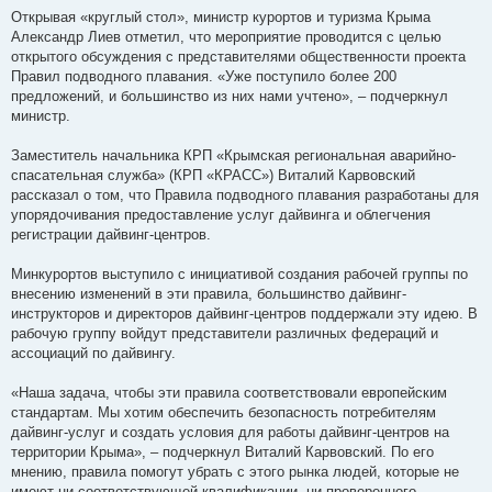
Открывая «круглый стол», министр курортов и туризма Крыма
Александр Лиев отметил, что мероприятие проводится с целью
открытого обсуждения с представителями общественности проекта
Правил подводного плавания. «Уже поступило более 200
предложений, и большинство из них нами учтено», – подчеркнул
министр.
Заместитель начальника КРП «Крымская региональная аварийно-
спасательная служба» (КРП «КРАСС») Виталий Карвовский
рассказал о том, что Правила подводного плавания разработаны для
упорядочивания предоставление услуг дайвинга и облегчения
регистрации дайвинг-центров.
Минкурортов выступило с инициативой создания рабочей группы по
внесению изменений в эти правила, большинство дайвинг-
инструкторов и директоров дайвинг-центров поддержали эту идею. В
рабочую группу войдут представители различных федераций и
ассоциаций по дайвингу.
«Наша задача, чтобы эти правила соответствовали европейским
стандартам. Мы хотим обеспечить безопасность потребителям
дайвинг-услуг и создать условия для работы дайвинг-центров на
территории Крыма», – подчеркнул Виталий Карвовский. По его
мнению, правила помогут убрать с этого рынка людей, которые не
имеют ни соответствующей квалификации, ни проверенного