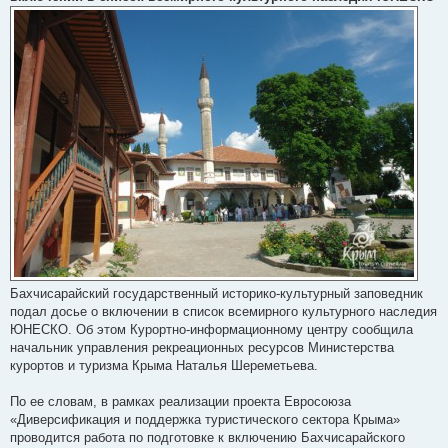
о
м
л
е
н
н
я
Бахчисарайский государственный историко-культурный заповедник
подал досье о включении в список всемирного культурного наследия
ЮНЕСКО. Об этом Курортно-информационному центру сообщила
начальник управления рекреационных ресурсов Министерства
курортов и туризма Крыма Наталья Шереметьева.
По ее словам, в рамках реализации проекта Евросоюза
«Диверсификация и поддержка туристического сектора Крыма»
проводится работа по подготовке к включению Бахчисарайского