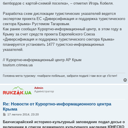
билбордов с картой-схемой поселка», – отметил Игорь Кобеля.
Разработка схем дислокации туристических указателей ведется
экспертом проекта ЕС «Диверсификация и поддержка туристического
сектора Крыма» Рустемом Тагаровым.
Как ранее сообщал Курортно-информационный центр, в этом году в
Крыму за счет средств проекта Европейского Союза
«Диверсификация и поддержка туристического сектора Крыма»
планируется установить 1477 туристско-информационных
указателей.
// Курортно-информационный центр АР Крым
tourism.crimea.ua
Головна мета туризму: «набрати побільше, забрати подалі і там все це з'їсти»!
Admin
Адміністратор
Re: Новости от Курортно-информационного центра
Крыма
П
17 лютого 2014, 23:20
о
в
Бахчисарайский историко-культурный заповедник подал досье о
і
включении в список всемирного культурного наследия ЮНЕСКО
д