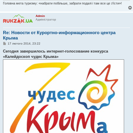
Головна мета туризму: «набрати побільше, забрати подалі і там все це з'їсти»!
Admin
Адміністратор
Re: Новости от Курортно-информационного центра
Крыма
П
17 лютого 2014, 23:22
о
в
Сегодня завершилось интернет-голосование конкурса
і
«Калейдоскоп чудес Крыма»
д
о
м
л
е
н
н
я