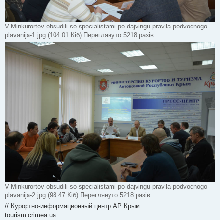
V-Minkurortov-obsudili-so-specialistami-po-dajvingu-pravila-podvodnogo-
plavanija-1.jpg (104.01 Кіб) Переглянуто 5218 разів
V-Minkurortov-obsudili-so-specialistami-po-dajvingu-pravila-podvodnogo-
plavanija-2.jpg (98.47 Кіб) Переглянуто 5218 разів
// Курортно-информационный центр АР Крым
tourism.crimea.ua