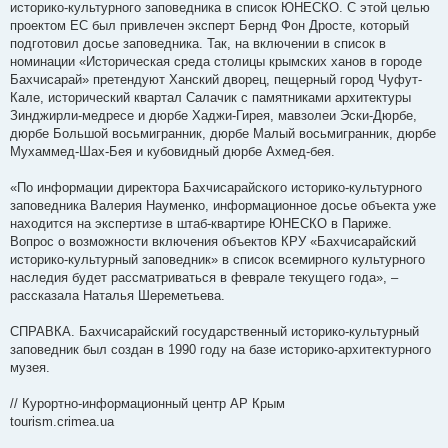
историко-культурного заповедника в список ЮНЕСКО. С этой целью
проектом ЕС был привлечен эксперт Бернд Фон Дросте, который
подготовил досье заповедника. Так, на включении в список в
номинации «Историческая среда столицы крымских ханов в городе
Бахчисарай» претендуют Ханский дворец, пещерный город Чуфут-
Кале, исторический квартал Салачик с памятниками архитектуры
Зинджирли-медресе и дюрбе Хаджи-Гирея, мавзолеи Эски-Дюрбе,
дюрбе Большой восьмигранник, дюрбе Малый восьмигранник, дюрбе
Мухаммед-Шах-Бея и кубовидный дюрбе Ахмед-бея.
«По информации директора Бахчисарайского историко-культурного
заповедника Валерия Науменко, информационное досье объекта уже
находится на экспертизе в штаб-квартире ЮНЕСКО в Париже.
Вопрос о возможности включения объектов КРУ «Бахчисарайский
историко-культурный заповедник» в список всемирного культурного
наследия будет рассматриваться в феврале текущего года», –
рассказала Наталья Шереметьева.
СПРАВКА. Бахчисарайский государственный историко-культурный
заповедник был создан в 1990 году на базе историко-архитектурного
музея.
// Курортно-информационный центр АР Крым
tourism.crimea.ua